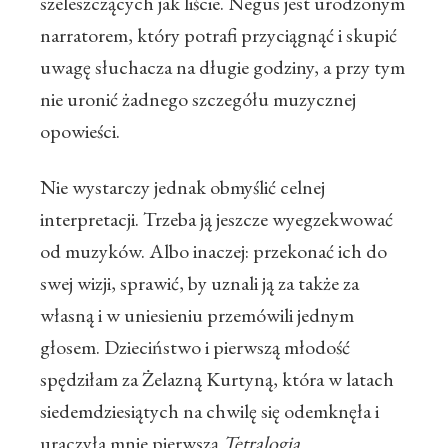
szeleszczących jak liście. Negus jest urodzonym
narratorem, który potrafi przyciągnąć i skupić
uwagę słuchacza na długie godziny, a przy tym
nie uronić żadnego szczegółu muzycznej
opowieści.
Nie wystarczy jednak obmyślić celnej
interpretacji. Trzeba ją jeszcze wyegzekwować
od muzyków. Albo inaczej: przekonać ich do
swej wizji, sprawić, by uznali ją za także za
własną i w uniesieniu przemówili jednym
głosem. Dzieciństwo i pierwszą młodość
spędziłam za Żelazną Kurtyną, która w latach
siedemdziesiątych na chwilę się odemknęła i
uraczyła mnie pierwszą
Tetralogią