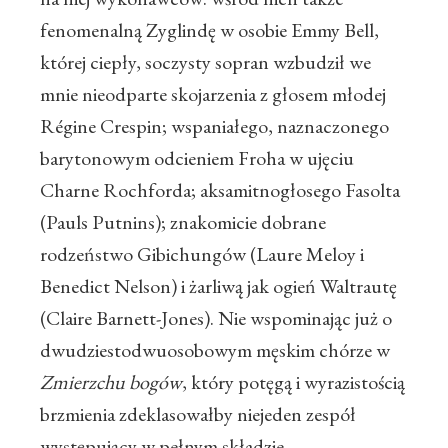
fenomenalną Zyglindę w osobie Emmy Bell,
której ciepły, soczysty sopran wzbudził we
mnie nieodparte skojarzenia z głosem młodej
Régine Crespin; wspaniałego, naznaczonego
barytonowym odcieniem Froha w ujęciu
Charne Rochforda; aksamitnogłosego Fasolta
(Pauls Putnins); znakomicie dobrane
rodzeństwo Gibichungów (Laure Meloy i
Benedict Nelson) i żarliwą jak ogień Waltrautę
(Claire Barnett-Jones). Nie wspominając już o
dwudziestodwuosobowym męskim chórze w
Zmierzchu bogów
, który potęgą i wyrazistością
brzmienia zdeklasowałby niejeden zespół
występujący w pełnym składzie.