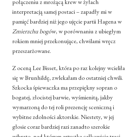
połączeniu z mrożącą krew w żyłach
interpretacją samej postaci – zapadły mi w
pamięć bardziej niż jego ujęcie partii Hagena w
Zmierzchu bogów
, w porównaniu z ubiegłym
rokiem mniej przekonujące, chwilami wręcz
przeszarżowane.
Z oceną Lee Bisset, która po raz kolejny wcieliła
się w Brunhildę, zwlekałam do ostatniej chwili.
Szkocka śpiewaczka ma przepiękny sopran o
bogatej, złocistej barwie, wyśmienitą, jakby
wymarzoną do tej roli prezencję sceniczną i
wybitne zdolności aktorskie. Niestety, w jej
głosie coraz bardziej razi zanadto szerokie
wibrato, nad którym artystka całkowicie traci