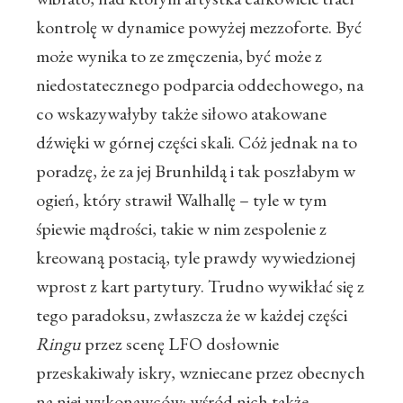
kontrolę w dynamice powyżej mezzoforte. Być
może wynika to ze zmęczenia, być może z
niedostatecznego podparcia oddechowego, na
co wskazywałyby także siłowo atakowane
dźwięki w górnej części skali. Cóż jednak na to
poradzę, że za jej Brunhildą i tak poszłabym w
ogień, który strawił Walhallę – tyle w tym
śpiewie mądrości, takie w nim zespolenie z
kreowaną postacią, tyle prawdy wywiedzionej
wprost z kart partytury. Trudno wywikłać się z
tego paradoksu, zwłaszcza że w każdej części
Ringu
przez scenę LFO dosłownie
przeskakiwały iskry, wzniecane przez obecnych
na niej wykonawców: wśród nich także