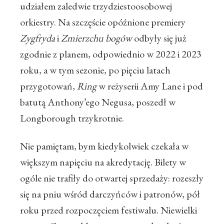
udziałem zaledwie trzydziestoosobowej
orkiestry. Na szczęście opóźnione premiery
Zygfryda
i
Zmierzchu bogów
odbyły się już
zgodnie z planem, odpowiednio w 2022 i 2023
roku, a w tym sezonie, po pięciu latach
przygotowań,
Ring
w reżyserii Amy Lane i pod
batutą Anthony’ego Negusa, poszedł w
Longborough trzykrotnie.
Nie pamiętam, bym kiedykolwiek czekała w
większym napięciu na akredytację. Bilety w
ogóle nie trafiły do otwartej sprzedaży: rozeszły
się na pniu wśród darczyńców i patronów, pół
roku przed rozpoczęciem festiwalu. Niewielki