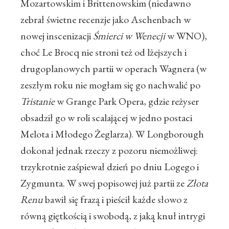
Mozartowskim i Brittenowskim (niedawno
zebrał świetne recenzje jako Aschenbach w
nowej inscenizacji
Śmierci w Wenecji
w WNO),
choć Le Brocq nie stroni też od lżejszych i
drugoplanowych partii w operach Wagnera (w
zeszłym roku nie mogłam się go nachwalić po
Tristanie
w Grange Park Opera, gdzie reżyser
obsadził go w roli scalającej w jedno postaci
Melota i Młodego Żeglarza). W Longborough
dokonał jednak rzeczy z pozoru niemożliwej:
trzykrotnie zaśpiewał dzień po dniu Logego i
Zygmunta. W swej popisowej już partii ze
Złota
Renu
bawił się frazą i pieścił każde słowo z
równą giętkością i swobodą, z jaką knuł intrygi