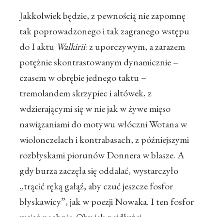
Jakkolwiek będzie, z pewnością nie zapomnę
tak poprowadzonego i tak zagranego wstępu
do I aktu
Walkirii
: z uporczywym, a zarazem
potężnie skontrastowanym dynamicznie –
czasem w obrębie jednego taktu –
tremolandem skrzypiec i altówek, z
wdzierającymi się w nie jak w żywe mięso
nawiązaniami do motywu włóczni Wotana w
wiolonczelach i kontrabasach, z późniejszymi
rozbłyskami piorunów Donnera w blasze. A
gdy burza zaczęła się oddalać, wystarczyło
„trącić ręką gałąź, aby czuć jeszcze fosfor
błyskawicy”, jak w poezji Nowaka. I ten fosfor