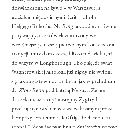
doświadczoną na żywo – w Warszawie, z
udziałem między innymi Berit Lidholm i
Helgego Briliotha. Na
Ring
tak spójny i równie
porywający, aczkolwiek zanurzony we
wcześniejszej, bliższej pierwotnym kontekstom
tradycji, musiałam czekać blisko pół wieku, aż
do wizyty w Longborough. I boję się, że świat
Wagnerowskiej mitologii już nigdy nie wyłoni
się tak sugestywnie z prabytu, jak w preludium
do
Złota Renu
pod batutą Negusa
.
Że nie
doczekam, aż któryś następny Zygfryd
przekuje ojcowski miecz we wskazanym przez
kompozytora tempie „Kräftig, doch nicht zu
schnell”. Że w żadnym finale
Zmierzchu bogów