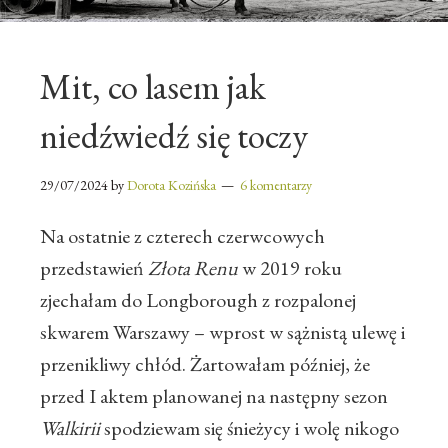
Mit, co lasem jak
niedźwiedź się toczy
29/07/2024
by
Dorota Kozińska
6 komentarzy
Na ostatnie z czterech czerwcowych
przedstawień
Złota Renu
w 2019 roku
zjechałam do Longborough z rozpalonej
skwarem Warszawy – wprost w sążnistą ulewę i
przenikliwy chłód. Żartowałam później, że
przed I aktem planowanej na następny sezon
Walkirii
spodziewam się śnieżycy i wolę nikogo