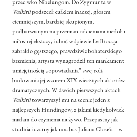
przeciwko Nibelungom. Do Zygmunta w
Walkirii
podszedł całkiem inaczej, głosem
ciemniejszym, bardziej skupionym,
podbarwianym na przemian odcieniami niedoli i
miłosnej ekstazy; i choć w śpiewie Le Brocqa
zabrakło gęstszego, prawdziwie bohaterskiego
brzmienia, artysta wynagrodził ten mankament
umiejętnością „opowiadania” swej roli,
budowania jej wzorem XIX-wiecznych aktorów
dramatycznych. W dwóch pierwszych aktach
Walkirii
towarzyszył mu na scenie jeden z
najlepszych Hundingów, z jakimi kiedykolwiek
miałam do czynienia na żywo. Przepastny jak
studnia i czarny jak noc bas Juliana Close’a – w