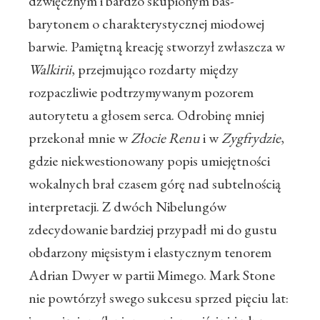
dźwięcznym i bardzo skupionym bas-
barytonem o charakterystycznej miodowej
barwie. Pamiętną kreację stworzył zwłaszcza w
Walkirii
, przejmująco rozdarty między
rozpaczliwie podtrzymywanym pozorem
autorytetu a głosem serca. Odrobinę mniej
przekonał mnie w
Złocie Renu
i w
Zygfrydzie
,
gdzie niekwestionowany popis umiejętności
wokalnych brał czasem górę nad subtelnością
interpretacji. Z dwóch Nibelungów
zdecydowanie bardziej przypadł mi do gustu
obdarzony mięsistym i elastycznym tenorem
Adrian Dwyer w partii Mimego. Mark Stone
nie powtórzył swego sukcesu sprzed pięciu lat: