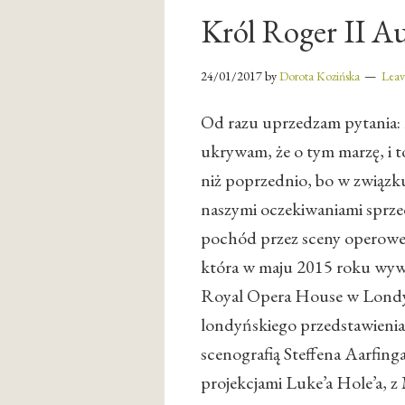
Król Roger II Aus
24/01/2017
by
Dorota Kozińska
Lea
Od razu uprzedzam pytania: n
ukrywam, że o tym marzę, i t
niż poprzednio, bo w związk
naszymi oczekiwaniami sprze
pochód przez sceny operowe św
która w maju 2015 roku wyw
Royal Opera House w Londyni
londyńskiego przedstawienia 
scenografią Steffena Aarfinga
projekcjami Luke’a Hole’a, z