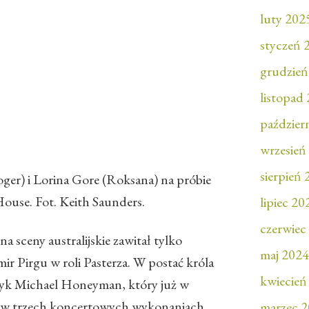
luty 202
styczeń 
grudzień
listopad
paździer
wrzesień
sierpień
er) i Lorina Gore (Roksana) na próbie
ouse. Fot. Keith Saunders.
lipiec 20
czerwiec
 sceny australijskie zawitał tylko
maj 2024
ir Pirgu w roli Pasterza. W postać króla
kwiecień
czyk Michael Honeyman, który już w
a w trzech koncertowych wykonaniach
marzec 