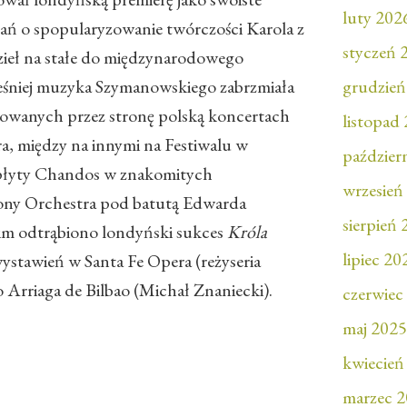
luty 202
rań o spopularyzowanie twórczości Karola z
styczeń 
zieł na stałe do międzynarodowego
eśniej muzyka Szymanowskiego zabrzmiała
grudzień
owanych przez stronę polską koncertach
listopad
 między na innymi na Festiwalu w
paździer
 płyty Chandos w znakomitych
wrzesień
ony Orchestra pod batutą Edwarda
sierpień
im odtrąbiono londyński sukces
Króla
lipiec 20
ystawień w Santa Fe Opera (reżyseria
 Arriaga de Bilbao (Michał Znaniecki).
czerwiec
maj 2025
kwiecień
marzec 