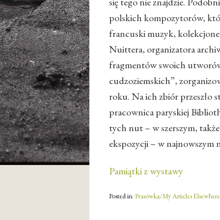
się tego nie znajdzie. Podobn
polskich kompozytorów, któ
francuski muzyk, kolekcjoner
Nuittera, organizatora archi
fragmentów swoich utworów 
cudzoziemskich”, zorganizo
roku. Na ich zbiór przeszło s
pracownica paryskiej Biblio
tych nut – w szerszym, także
ekspozycji – w najnowszym
Pamiątki z wystawy
Posted in:
Prasówka/My Articles Elsewhere