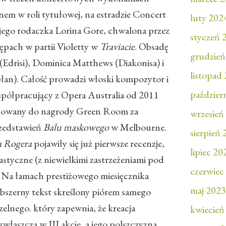
m w roli tytułowej, na estradzie Concert
luty 202
 jego rodaczka Lorina Gore, chwalona przez
styczeń 
pach w partii Violetty w
Traviacie
. Obsadę
grudzień
(Edrisi), Dominica Matthews (Diakonisa) i
listopad
an). Całość prowadzi włoski kompozytor i
paździer
półpracujący z Opera Australia od 2011
inowany do nagrody Green Room za
wrzesień
zedstawień
Balu maskowego
w Melbourne.
sierpień
a Rogera
pojawiły się już pierwsze recenzje,
lipiec 20
astyczne (z niewielkimi zastrzeżeniami pod
czerwiec
 Na łamach prestiżowego miesięcznika
maj 2023
szerny tekst skreślony piórem samego
zelnego. który zapewnia, że kreacja
kwiecień
właszcza w III akcie, a jego polszczyzna