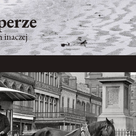
perze
 inaczej