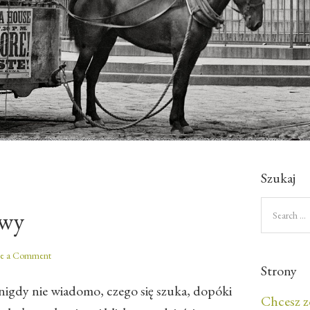
Szukaj
awy
ve a Comment
Strony
nigdy nie wiadomo, czego się szuka, dopóki
Chcesz z