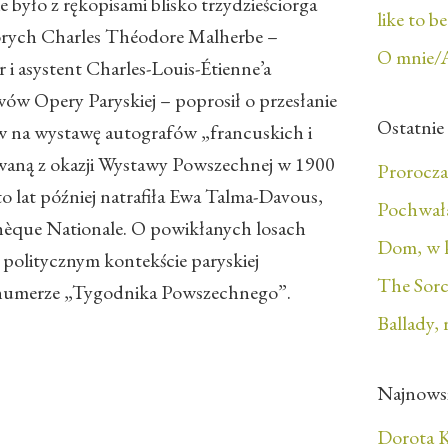
ie było z rękopisami blisko trzydzieściorga
like to b
rych Charles Théodore Malherbe –
O mnie/
 i asystent Charles-Louis-Étienne’a
wów Opery Paryskiej – poprosił o przesłanie
Ostatnie
na wystawę autografów „francuskich i
waną z okazji Wystawy Powszechnej w 1900
Prorocza
to lat później natrafiła Ewa Talma-Davous,
Pochwała
thèque Nationale. O powikłanych losach
Dom, w 
 politycznym kontekście paryskiej
The Sorc
 numerze „Tygodnika Powszechnego”.
Ballady, 
Najnows
Dorota K