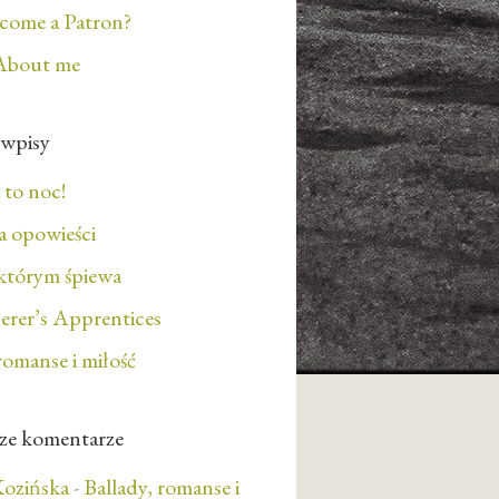
ecome a Patron?
About me
 wpisy
 to noc!
 opowieści
którym śpiewa
erer’s Apprentices
romanse i miłość
ze komentarze
ozińska
-
Ballady, romanse i