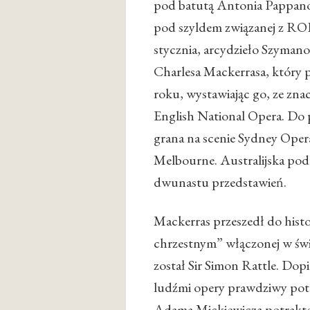
pod batutą Antonia Pappano 
pod szyldem związanej z RO
stycznia, arcydzieło Szyman
Charlesa Mackerrasa, który 
roku, wystawiając go, ze zn
English National Opera. Do 
grana na scenie Sydney Oper
Melbourne. Australijska po
dwunastu przedstawień.
Mackerras przeszedł do hist
chrzestnym” włączonej w św
został Sir Simon Rattle. Do
ludźmi opery prawdziwy pot
Adama Mickiewicza potrakto