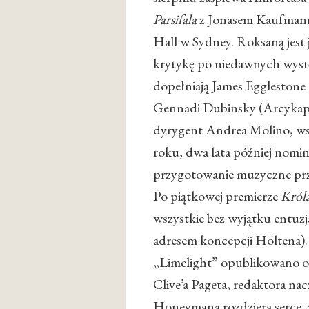
Parsifala
z Jonasem Kaufmanne
Hall w Sydney. Roksaną jest
krytykę po niedawnych wystę
dopełniają James Egglestone 
Gennadi Dubinsky (Arcykapł
dyrygent Andrea Molino, ws
roku, dwa lata później nom
przygotowanie muzyczne pr
Po piątkowej premierze
Król
wszystkie bez wyjątku entuzj
adresem koncepcji Holtena).
„Limelight” opublikowano ob
Clive’a Pageta, redaktora nac
Honeymana rozdziera serce, z