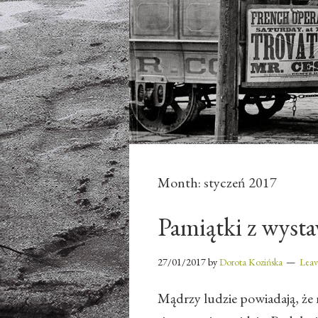
Month:
styczeń 2017
Pamiątki z wyst
27/01/2017
by
Dorota Kozińska
Lea
Mądrzy ludzie powiadają, że 