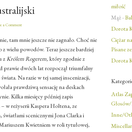
miłość
tralijski
Mąż
-
Bal
ve a Comment
Dorota K
ie, tam mnie jeszcze nie zagnało. Choć nie
Ciężar n
o z wielu powodów. Teraz jeszcze bardziej
Pisane z
u z
Królem Rogerem,
który zgodnie z
Dorota K
d prawie dwóch lat rozpoczął triumfalny
iata. Na razie w tej samej inscenizacji,
Kategori
ołała prawdziwą sensację na deskach
Atlas Z
e. Kilka miesięcy później zapis
Głosów/F
– w reżyserii Kaspera Holtena, ze
Inne/Ot
, światłami scenicznymi Jona Clarka i
 Mariuszem Kwietniem w roli tytułowej,
Miscella