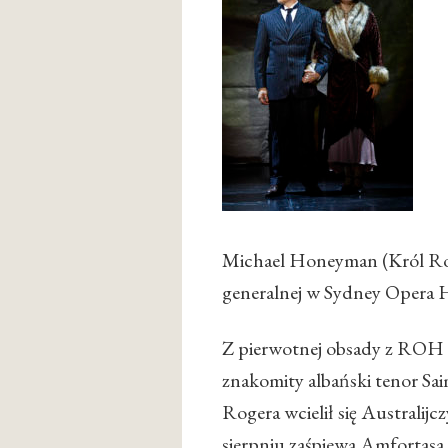
Michael Honeyman (Król Rog
generalnej w Sydney Opera H
Z pierwotnej obsady z ROH na
znakomity albański tenor Saim
Rogera wcielił się Australij
sierpniu zaśpiewa Amfortas