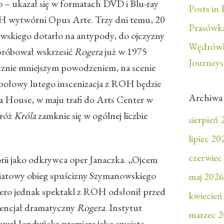
– ukazał się w formatach DVD i Blu-ray
Posts in 
H wytwórni Opus Arte. Trzy dni temu, 20
Prasówka
owskiego dotarło na antypody, do ojczyzny
Wędrówk
próbował wskrzesić
Rogera
już w 1975
Journeys
acznie mniejszym powodzeniem, na scenie
połowy lutego inscenizacja z ROH będzie
Archiwa
a House, w maju trafi do Arts Center w
dróż
Króla
zamknie się w ogólnej liczbie
sierpień
lipiec 20
czerwiec
orii jako odkrywca oper Janaczka. „Ojcem
iatowy obieg spuścizny Szymanowskiego
maj 2026
piero jednak spektakl z ROH odsłonił przed
kwiecień
encjał dramatyczny
Rogera
. Instytut
marzec 
wał londyńską premierę jako swoiste