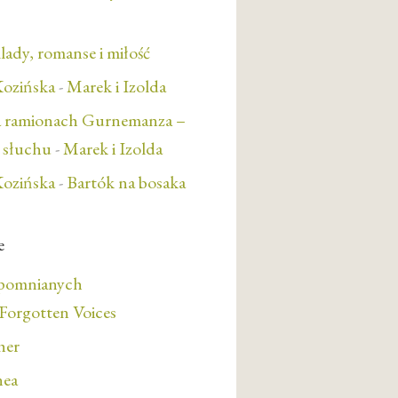
lady, romanse i miłość
ozińska
-
Marek i Izolda
a ramionach Gurnemanza –
e słuchu
-
Marek i Izolda
ozińska
-
Bartók na bosaka
e
apomnianych
orgotten Voices
her
nea