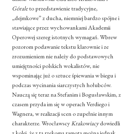
Górale
to przedstawienie tradycyjne,
„dejmkowe” z ducha, niemniej bardzo spójne i
stawiające przez wychowankami Akademii
Operowej szereg istotnych wymagań. Wbrew
pozorom podawanie tekstu klarownie i ze
zrozumieniem nie należy do podstawowych
umiejętności polskich wokalistów, nie
wspominając już o sztuce śpiewania w biegu i
podczas wycinania siarczystych hołubców.
Nauczą się teraz na Stefanim i Bogusławskim, z
czasem przyda im się w operach Verdiego i
Wagnera, w realizacji scen o zupełnie innym
charakterze. Wrocławscy
Krakowiacy
dowiedli
z kolei, że z tą rzekomą ramotą można jednak