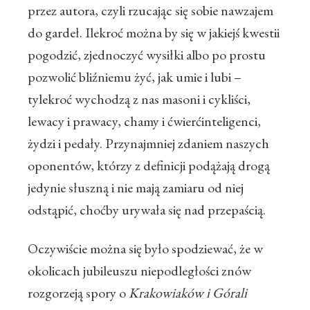
przez autora, czyli rzucając się sobie nawzajem
do gardeł. Ilekroć można by się w jakiejś kwestii
pogodzić, zjednoczyć wysiłki albo po prostu
pozwolić bliźniemu żyć, jak umie i lubi –
tylekroć wychodzą z nas masoni i cykliści,
lewacy i prawacy, chamy i ćwierćinteligenci,
żydzi i pedały. Przynajmniej zdaniem naszych
oponentów, którzy z definicji podążają drogą
jedynie słuszną i nie mają zamiaru od niej
odstąpić, choćby urywała się nad przepaścią.
Oczywiście można się było spodziewać, że w
okolicach jubileuszu niepodległości znów
rozgorzeją spory o
Krakowiaków i Górali