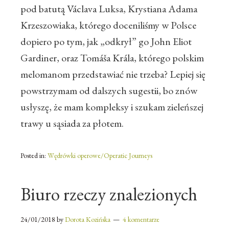
pod batutą Václava Luksa, Krystiana Adama
Krzeszowiaka, którego doceniliśmy w Polsce
dopiero po tym, jak „odkrył” go John Eliot
Gardiner, oraz Tomáša Krála, którego polskim
melomanom przedstawiać nie trzeba? Lepiej się
powstrzymam od dalszych sugestii, bo znów
usłyszę, że mam kompleksy i szukam zieleńszej
trawy u sąsiada za płotem.
Posted in:
Wędrówki operowe/Operatic Journeys
Biuro rzeczy znalezionych
24/01/2018
by
Dorota Kozińska
4 komentarze