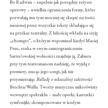
Bo Radwan – zupełnie jak porządny reżyser
operowy – uwielbia ograniczenia formy, które
pozwalają mu tym mocniej się skupić na treści
niesionej przez wszystkie teksty składające się
na przekaz teatralny. Z lubością wkłada na szyję
„chomąto”, o którym wspominał kiedyś Maciej
Prus, szuka w swym samoograniczeniu
Sartre’owskiej wolności i znajduje ją. Zabiera
przy tym teatromanom nadzieję, że wyjdą z
premiery, nucąc jego songi, jak nie
przymierzając
Balladę o seksualnej zależności
Brechta/Weilla. Tworzy muzyczne mikroświaty
wewnątrz spektaklu – małe operki, kantatki i
symfonijki, skomponowane w ścisłym