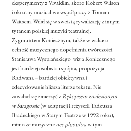
eksperymenty z Vivaldim, skoro Robert Wilson
i okrutny musical we współpracy z Tomem
Waitsem. Wdał się w swoistą rywalizację z innym
tytanem polskiej muzyki teatralnej,
Zygmuntem Koniecznym, także w walce o
celność muzycznego dopełnienia twórczości
Stanisława Wyspiańskiego: wizja Koniecznego
jest bardziej osobista i spójna, propozycja
Radwana – bardziej obiektywna i
zdecydowanie bliższa literze tekstu. Nie
zawahał się zmierzyć z
Rękopisem znalezionym
w Saragossie
(w adaptacji i reżyserii Tadeusza
Bradeckiego w Starym Teatrze w 1992 roku),
mimo że muzyczne
nec plus ultra
w tym