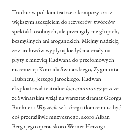
Trudno w polskim teatrze o kompozytora z
większym szczęściem do reżyserów: twórców
spektakli osobnych, ale przenigdy nie głupich,
bezmyślnych ani aroganckich. Miejmy nadzieję,
że z archiwów wypłyną kiedyś materiały na
płyty z muzyką Radwana do przełomowych
inscenizacji Konrada Swinarskiego, Zygmunta
Hübnera, Jerzego Jarockiego. Radwan
eksploatował teatralne
loci communes
: jeszcze
ze Swinarskim wziął na warsztat dramat Georga
Büchnera
Woyzeck
, w którego tkance musi być
coś przeraźliwie muzycznego, skoro Alban
Berg i jego opera, skoro Werner Herzog i