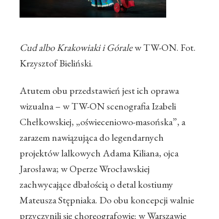
Cud albo Krakowiaki i Górale
w TW-ON. Fot.
Krzysztof Bieliński.
Atutem obu przedstawień jest ich oprawa
wizualna – w TW-ON scenografia Izabeli
Chełkowskiej, „oświeceniowo-masońska”, a
zarazem nawiązująca do legendarnych
projektów lalkowych Adama Kiliana, ojca
Jarosława; w Operze Wrocławskiej
zachwycające dbałością o detal kostiumy
Mateusza Stępniaka. Do obu koncepcji walnie
przyczynili się choreografowie: w Warszawie