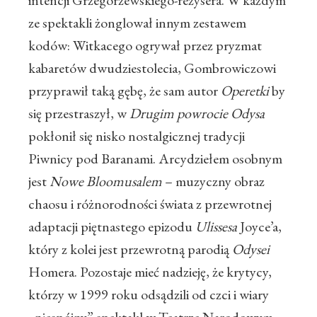
intencji Grzegorzewskiego-reżysera. W każdym
ze spektakli żonglował innym zestawem
kodów: Witkacego ogrywał przez pryzmat
kabaretów dwudziestolecia, Gombrowiczowi
przyprawił taką gębę, że sam autor
Operetki
by
się przestraszył, w
Drugim powrocie Odysa
pokłonił się nisko nostalgicznej tradycji
Piwnicy pod Baranami. Arcydziełem osobnym
jest
Nowe Bloomusalem
– muzyczny obraz
chaosu i różnorodności świata z przewrotnej
adaptacji piętnastego epizodu
Ulissesa
Joyce’a,
który z kolei jest przewrotną parodią
Odysei
Homera. Pozostaje mieć nadzieję, że krytycy,
którzy w 1999 roku odsądzili od czci i wiary