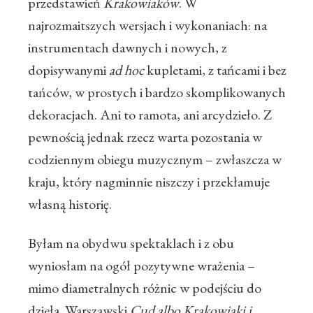
przedstawień
Krakowiaków
. W
najrozmaitszych wersjach i wykonaniach: na
instrumentach dawnych i nowych, z
dopisywanymi
ad hoc
kupletami, z tańcami i bez
tańców, w prostych i bardzo skomplikowanych
dekoracjach. Ani to ramota, ani arcydzieło. Z
pewnością jednak rzecz warta pozostania w
codziennym obiegu muzycznym – zwłaszcza w
kraju, który nagminnie niszczy i przekłamuje
własną historię.
Byłam na obydwu spektaklach i z obu
wyniosłam na ogół pozytywne wrażenia –
mimo diametralnych różnic w podejściu do
dzieła. Warszawski
Cud albo Krakowiaki i