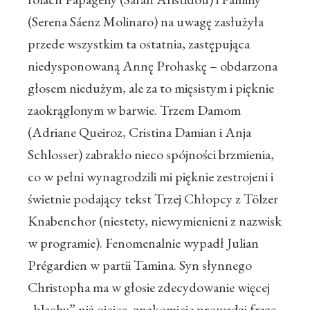
(Serena
Sáenz Molinaro) na uwagę zasłużyła
przede wszystkim ta ostatnia, zastępująca
niedysponowaną Annę Prohaskę – obdarzona
głosem niedużym, ale za to mięsistym i pięknie
zaokrąglonym w barwie. Trzem Damom
(Adriane Queiroz, Cristina Damian i Anja
Schlosser) zabrakło nieco spójności brzmienia,
co w pełni wynagrodzili mi pięknie zestrojeni i
świetnie podający tekst Trzej Chłopcy z Tölzer
Knabenchor (niestety, niewymienieni z nazwisk
w programie). Fenomenalnie wypadł Julian
Prégardien w partii Tamina. Syn słynnego
Christopha ma w głosie zdecydowanie więcej
„blachy” niż ojciec, znakomicie prowadzi frazę,