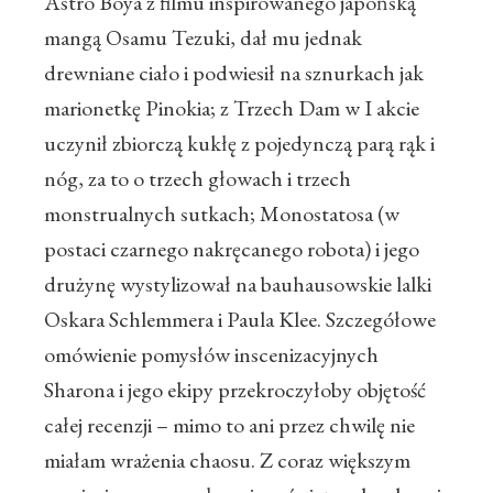
Astro Boya z filmu inspirowanego japońską
mangą Osamu Tezuki, dał mu jednak
drewniane ciało i podwiesił na sznurkach jak
marionetkę Pinokia; z Trzech Dam w I akcie
uczynił zbiorczą kukłę z pojedynczą parą rąk i
nóg, za to o trzech głowach i trzech
monstrualnych sutkach; Monostatosa (w
postaci czarnego nakręcanego robota) i jego
drużynę wystylizował na bauhausowskie lalki
Oskara Schlemmera i Paula Klee. Szczegółowe
omówienie pomysłów inscenizacyjnych
Sharona i jego ekipy przekroczyłoby objętość
całej recenzji – mimo to ani przez chwilę nie
miałam wrażenia chaosu. Z coraz większym