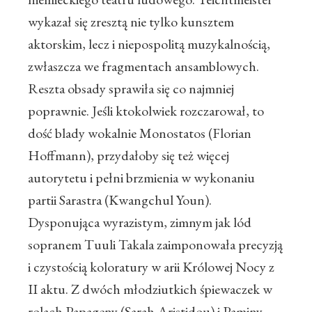
wykazał się zresztą nie tylko kunsztem
aktorskim, lecz i niepospolitą muzykalnością,
zwłaszcza we fragmentach ansamblowych.
Reszta obsady sprawiła się co najmniej
poprawnie. Jeśli ktokolwiek rozczarował, to
dość blady wokalnie Monostatos (Florian
Hoffmann), przydałoby się też więcej
autorytetu i pełni brzmienia w wykonaniu
partii Sarastra (Kwangchul Youn).
Dysponująca wyrazistym, zimnym jak lód
sopranem Tuuli Takala zaimponowała precyzją
i czystością koloratury w arii Królowej Nocy z
II aktu. Z dwóch młodziutkich śpiewaczek w
rolach Papageny (Sarah Aristidou) i Paminy