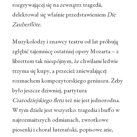
rozgrywającej się na zewnątrz tragedii,
delektował się właśnie przedstawieniem
Die
Zauberflöte.
Muzykolodzy i znawcy teatru od lat próbują
zgłębić tajemnicę ostatniej opery Mozarta – z
librettem tak niespójnym, że chwilami ledwie
trzyma się kupy, a przecież zniewalającej
rozmachem kompozytorskiego geniuszu. Żeby
było jeszcze dziwniej, partytura
Czarodziejskiego fletu
też nie jest jednorodna.
W tym dziele jest wszystko: tragedia i buffo w
najrozmaitszych odmianach, zwrotkowe
piosenki i chorał luterański, popisowe arie,