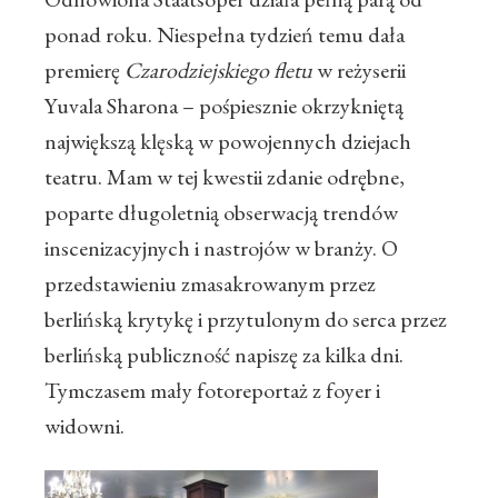
ponad roku. Niespełna tydzień temu dała
premierę
Czarodziejskiego fletu
w reżyserii
Yuvala Sharona – pośpiesznie okrzykniętą
największą klęską w powojennych dziejach
teatru. Mam w tej kwestii zdanie odrębne,
poparte długoletnią obserwacją trendów
inscenizacyjnych i nastrojów w branży. O
przedstawieniu zmasakrowanym przez
berlińską krytykę i przytulonym do serca przez
berlińską publiczność napiszę za kilka dni.
Tymczasem mały fotoreportaż z foyer i
widowni.