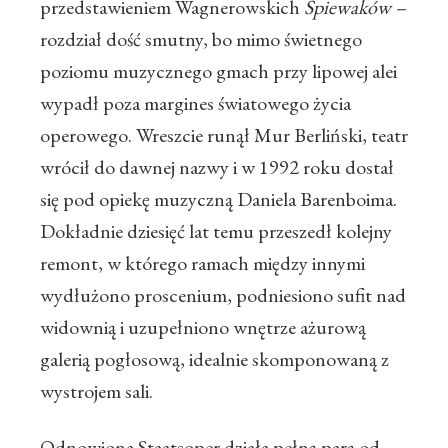
przedstawieniem Wagnerowskich
Śpiewaków –
rozdział dość smutny, bo mimo świetnego
poziomu muzycznego gmach przy lipowej alei
wypadł poza margines światowego życia
operowego. Wreszcie runął Mur Berliński, teatr
wrócił do dawnej nazwy i w 1992 roku dostał
się pod opiekę muzyczną Daniela Barenboima.
Dokładnie dziesięć lat temu przeszedł kolejny
remont, w którego ramach między innymi
wydłużono proscenium, podniesiono sufit nad
widownią i uzupełniono wnętrze ażurową
galerią pogłosową, idealnie skomponowaną z
wystrojem sali.
Odnowiona Staatsoper działa pełną parą od