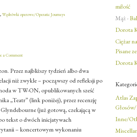
miłość
,
Wędrówki operowe/Operatic Journeys
Mąż
-
Bal
Dorota K
Ciężar n
Pisane z
ve a Comment
Dorota K
n. Przez najbliższy tydzień albo dwa
relacji niż zwykle – począwszy od refleksji po
Kategori
oda w TW-ON, opublikowanych sześć
Atlas Z
ka „Teatr” (link poniżej), przez recenzję
Głosów/F
Glyndebourne (już gotową, czekającą w
Inne/Ot
ż po tekst o dwóch inicjatywach
rytanii – koncertowym wykonaniu
Miscella