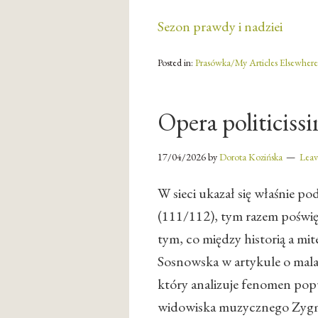
Sezon prawdy i nadziei
Posted in:
Prasówka/My Articles Elsewhere
Opera politiciss
17/04/2026
by
Dorota Kozińska
Lea
W sieci ukazał się właśnie p
(111/112), tym razem poświę
tym, co między historią a mi
Sosnowska w artykule o mal
który analizuje fenomen pop
widowiska muzycznego Zygm