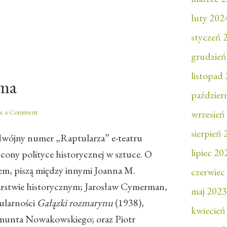
luty 202
styczeń 
grudzień
listopad
ima
paździer
ve a Comment
wrzesień
sierpień
odwójny numer „Raptularza” e-teatru
lipiec 20
cony polityce historycznej w sztuce. O
tem, piszą między innymi Joanna M.
czerwiec
arstwie historycznym; Jarosław Cymerman,
maj 2023
ularności
Gałązki rozmarynu
(1938),
kwiecień
unta Nowakowskiego; oraz Piotr