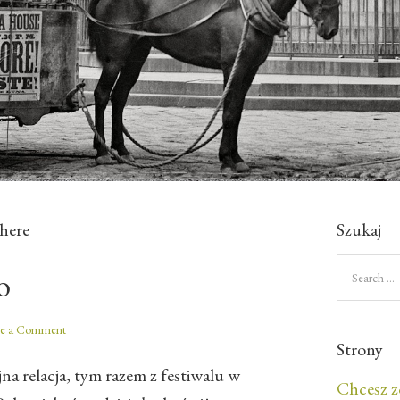
here
Szukaj
o
ve a Comment
Strony
jna relacja, tym razem z festiwalu w
Chcesz z