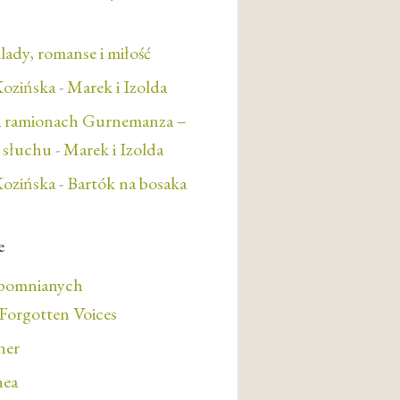
lady, romanse i miłość
ozińska
-
Marek i Izolda
a ramionach Gurnemanza –
e słuchu
-
Marek i Izolda
ozińska
-
Bartók na bosaka
e
apomnianych
orgotten Voices
her
nea