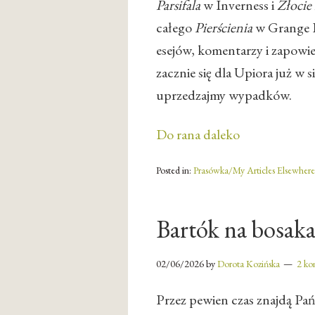
Parsifala
w Inverness i
Złocie
całego
Pierścienia
w Grange P
esejów, komentarzy i zapowie
zacznie się dla Upiora już w 
uprzedzajmy wypadków.
Do rana daleko
Posted in:
Prasówka/My Articles Elsewhere
Bartók na bosak
02/06/2026
by
Dorota Kozińska
2 ko
Przez pewien czas znajdą Pańs