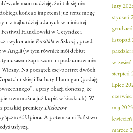
łów, ale mam nadzieję, że i tak się nie
luty 202
dobiega końca z impetem i już teraz mogę
styczeń 
ednym z najbardziej udanych w minionej
grudzień
uż Festiwal Händlowski w Getyndze i
listopad
iecza wykonanie
Parsifala
w Szkocji, przed
e w Anglii (w tym również mój debiut
paździer
a tymczasem zapraszam na podsumowanie
wrzesień
j Wiosny. Na początek esej-portret dwóch
sierpień
 Kopatchinskiej i Barbary Hannigan (podaję
lipiec 20
owszechnego”, a przy okazji donoszę, że
czerwiec
pierowe można już kupić w kioskach). W
maj 2025
 z praskiej premiery
Dialogów
wyłączność Upiora. A potem sami Państwo
kwiecień
edyś usłyszą.
marzec 