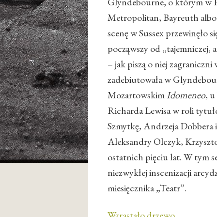
Glyndebourne, o którym w Pol
Metropolitan, Bayreuth albo 
scenę w Sussex przewinęło si
począwszy od „tajemniczej, a
– jak piszą o niej zagraniczni
zadebiutowała w Glyndebour
Mozartowskim
Idomeneo
, 
Richarda Lewisa w roli tytuło
Szmytkę, Andrzeja Dobbera i
Aleksandry Olczyk, Krzyszto
ostatnich pięciu lat. W tym 
niezwykłej inscenizacji arcyd
miesięcznika „Teatr”.
Wzrastało drzewo