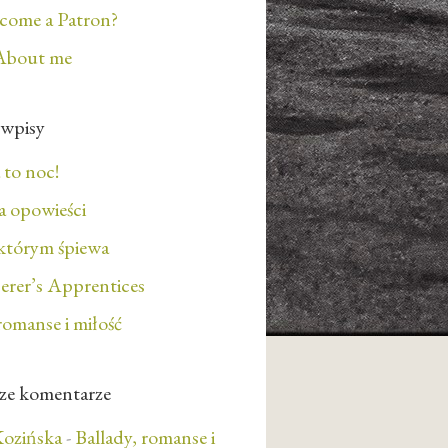
ecome a Patron?
About me
 wpisy
 to noc!
 opowieści
którym śpiewa
erer’s Apprentices
romanse i miłość
ze komentarze
ozińska
-
Ballady, romanse i