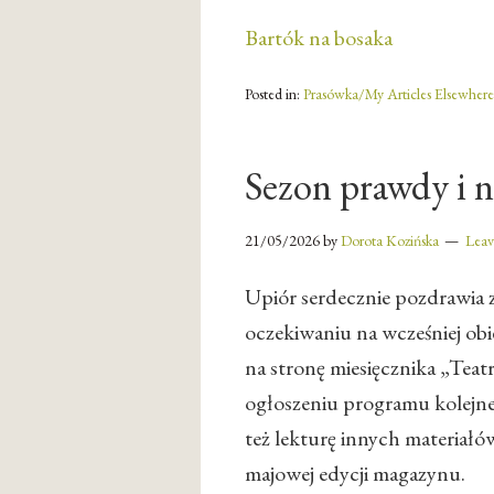
Bartók na bosaka
Posted in:
Prasówka/My Articles Elsewhere
Sezon prawdy i n
21/05/2026
by
Dorota Kozińska
Lea
Upiór serdecznie pozdrawia z 
oczekiwaniu na wcześniej ob
na stronę miesięcznika „Teatr
ogłoszeniu programu kolej
też lekturę innych materiał
majowej edycji magazynu.