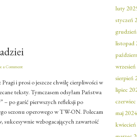
luty 202
styczeń 
grudzień
listopad
adziei
paździer
wrzesień
ve a Comment
sierpień
Pragi i prosi o jeszcze chwilę cierpliwości w
lipiec 20
iecane teksty. Tymczasem odsyłam Państwa
czerwiec
” – po garść pierwszych refleksji po
nego sezonu operowego w TW-ON. Polecam
maj 2024
ów, sukcesywnie wzbogacających zawartość
kwiecień
marzec 