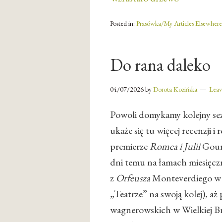
Posted in:
Prasówka/My Articles Elsewhere
Do rana daleko
04/07/2026
by
Dorota Kozińska
Lea
Powoli domykamy kolejny sezo
ukaże się tu więcej recenzji i 
premierze
Romea i Julii
Goun
dni temu na łamach miesięczni
z
Orfeusza
Monteverdiego w 
„Teatrze” na swoją kolej), a
wagnerowskich w Wielkiej B