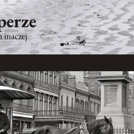
perze
 inaczej