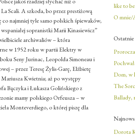
sce jakoś rzadziej słychać niż o
like to b
La Scali. A szkoda, bo przez prestiżową
O mnie/
ę co najmniej tyle samo polskich śpiewaków,
 wspaniałej sopranistki Marii Kinasiewicz”
Ostatnie
 wielbiciele archiwaliów – która
ne w 1952 roku w partii Elektry w
Prorocza
u boku Seny Jurinac, Leopolda Simoneau i
Pochwała
wej – przez Teresę Żylis-Garę, Elżbietę
Dom, w 
 Mariusza Kwietnia; aż po występy
The Sorc
fa Bączyka i Łukasza Golińskiego z
Ballady, 
sezonie mamy polskiego Orfeusza – w
zieła Monteverdiego, o której piszę dla
Najnows
Dorota K