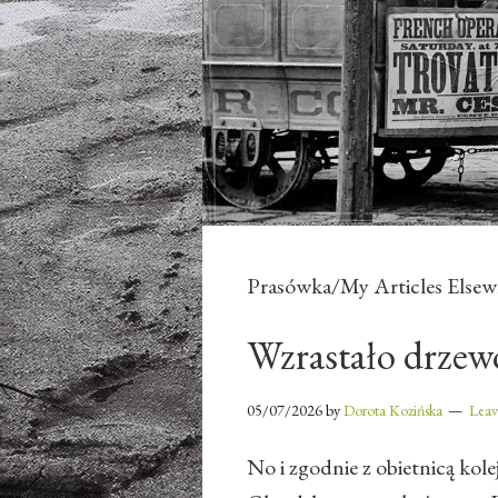
Prasówka/My Articles Elsew
Wzrastało drzew
05/07/2026
by
Dorota Kozińska
Lea
No i zgodnie z obietnicą kole