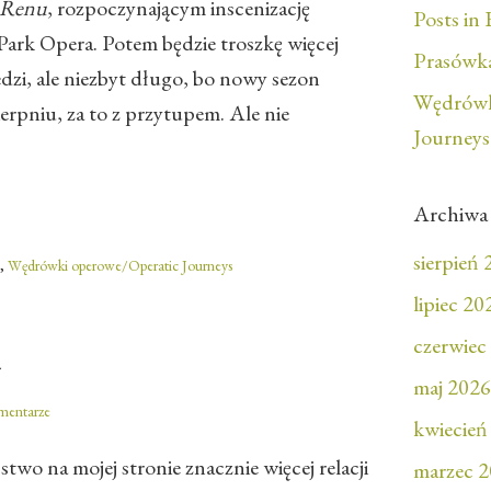
 Renu
, rozpoczynającym inscenizację
Posts in 
ark Opera. Potem będzie troszkę więcej
Prasówka
dzi, ale niezbyt długo, bo nowy sezon
Wędrówk
sierpniu, za to z przytupem. Ale nie
Journeys
Archiwa
sierpień
,
Wędrówki operowe/Operatic Journeys
lipiec 20
czerwiec
a
maj 2026
mentarze
kwiecień
two na mojej stronie znacznie więcej relacji
marzec 