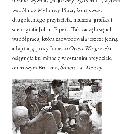
później wyznał, „najbliższy jego sercu”, wybrał
wspólnie z Myfanwy Piper, żoną swego
długoletniego przyjaciela, malarza, grafika i
scenografa Johna Pipera. Tak zaczęła się ich
współpraca, która zaowocowała jeszcze jedną
adaptacją prozy Jamesa (
Owen Wingrave
) i
osiągnęła kulminację w ostatnim arcydziele
operowym Brittena,
Śmierci w Wenecji
.