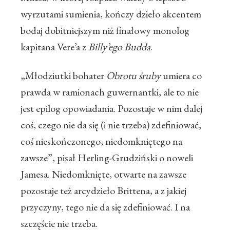
wyrzutami sumienia, kończy dzieło akcentem
bodaj dobitniejszym niż finałowy monolog
kapitana Vere’a z
Billy’ego Budda
.
„Młodziutki bohater
Obrotu śruby
umiera co
prawda w ramionach guwernantki, ale to nie
jest epilog opowiadania. Pozostaje w nim dalej
coś, czego nie da się (i nie trzeba) zdefiniować,
coś nieskończonego, niedomkniętego na
zawsze”, pisał Herling-Grudziński o noweli
Jamesa. Niedomknięte, otwarte na zawsze
pozostaje też arcydzieło Brittena, a z jakiej
przyczyny, tego nie da się zdefiniować. I na
szczęście nie trzeba.