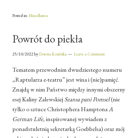
Posted in:
Miscellanea
Powrót do piekła
25/10/2022
by
Dorota Kozińska
Leave a Comment
Tematem przewodnim dwudziestego numeru
„Raptularza e-teatru” jest wina i (nie)pamięć.
Znajdą w nim Państwo między innymi obszerny
esej Kaliny Zalewskiej
Szansa pani Pomsel
(nie
tylko o sztuce Christophera Hamptona
A
German Life
,
inspirowanej wywiadem z
ponadstuletnią sekretarką Goebbelsa) oraz mój