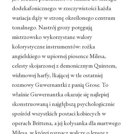
dodekafonicznego: w rzeczywistości każda
wariacja dąży w stronę określonego centrum
tonalnego. Nastrój grozy potęgują
mistrzowsko wykorzystane walory
kolorystyczne instrumentów: rożka
angielskiego w upiornej piosence Milesa,
celesty skojarzonej z demonicznym Quintem,
widmowej harfy, łkającej w tle ostatniej
rozmowy Guwernantki z panią Grose. To
właśnie Guwernantka okazuje się najlepiej
skonstruowaną i najgłębszą psychologicznie
spośród wszystkich postaci kobiecych w
operach Brittena, a jej kołysanka dla martwego
Milesa, w której rozpacz walczy o lepsze z