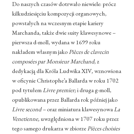
Do naszych czasów dotrwało niewiele: prócz
kilkudziesięciu kompozycji organowych,
powstałych na wczesnym etapie kariery
Marchanda, także dwie suity klawesynowe –
pierwsza d-moll, wydana w 1699 roku
nakładem własnym jako
Pièces de clavecin
composées par Monsieur Marchand
, z
dedykacją dla Króla Ludwika XIV
,
wznowiona
w oficynie Christophe’a Ballarda w roku 1702
pod tytułem
Livre premier
;
i druga g-moll,
opublikowana przez Ballarda rok później jako
Livre second
–
oraz miniatura klawesynowa
La
Venetienne,
uwzględniona w 1707 roku przez
tego samego drukarza w zbiorze
Pièces choisies