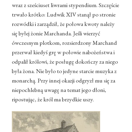
wraz z sześciuset liwrami stypendium. Szczęście
trwało krótko: Ludwik XIV stanął po stronie
rozwódki i zarządził, że połowa kwoty należy
się byłej żonie Marchanda. Jeśli wierzyć
ówczesnym plotkom, rozsierdzony Marchand
przerwał kiedyś grę w połowie nabożeństwa i
odpalił królowi, że posługę dokończy za niego
była żona. Nie było to jedyne starcie muzyka z
monarchą. Przy innej okazji odgryzł mu się za
niepochlebną uwagę na temat jego dłoni,
ripostując, że król ma brzydkie uszy.