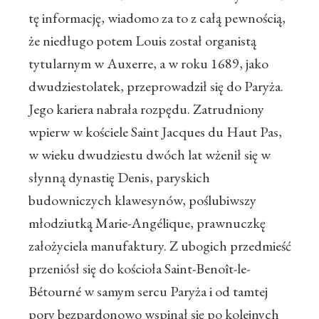
tę informację, wiadomo za to z całą pewnością,
że niedługo potem Louis został organistą
tytularnym w Auxerre, a w roku 1689, jako
dwudziestolatek, przeprowadził się do Paryża.
Jego kariera nabrała rozpędu. Zatrudniony
wpierw w kościele Saint Jacques du Haut Pas,
w wieku dwudziestu dwóch lat wżenił się w
słynną dynastię Denis, paryskich
budowniczych klawesynów, poślubiwszy
młodziutką Marie-Angélique, prawnuczkę
założyciela manufaktury. Z ubogich przedmieść
przeniósł się do kościoła Saint-Benoît-le-
Bétourné w samym sercu Paryża i od tamtej
pory bezpardonowo wspinał się po kolejnych