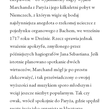
Marchanda z Paryża i jego kilkuletni pobyt w
Niemczech, z którym wiąże się bodaj
najsłynniejsza anegdota o rzekomej ucieczce z
pojedynku organowego z Bachem, we wrześniu
1717 roku w Dreźnie. Rzecz sprawia jednak
wrażenie apokryfu, zmyślonego przez
późniejszych hagiografów Jana Sebastiana. Jeśli
istotnie planowano spotkanie dwóch
wirtuozów, Marchand mógł je po prostu
zlekceważyć, i tak przeświadczony o swojej
wyższości nad muzykiem sporo młodszym i
wciąż jeszcze niezbyt popularnym. Tak czy
owak, wrócił spokojnie do Paryża, gdzie spędził
resztę życia jako organista w klasztorze