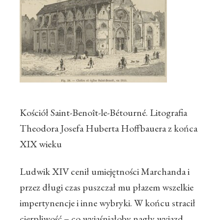
Kościół Saint-Benoît-le-Bétourné. Litografia
Theodora Josefa Huberta Hoffbauera z końca
XIX wieku
Ludwik XIV cenił umiejętności Marchanda i
przez długi czas puszczał mu płazem wszelkie
impertynencje i inne wybryki. W końcu stracił
cierpliwość – co wyjaśniałoby nagły wyjazd