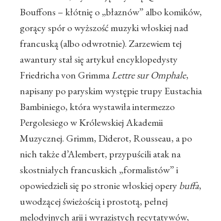
Bouffons – kłótnię o „błaznów” albo komików,
gorący spór o wyższość muzyki włoskiej nad
francuską (albo odwrotnie). Zarzewiem tej
awantury stał się artykuł encyklopedysty
Friedricha von Grimma
Lettre sur Omphale
,
napisany po paryskim występie trupy Eustachia
Bambiniego, która wystawiła intermezzo
Pergolesiego w Królewskiej Akademii
Muzycznej. Grimm, Diderot, Rousseau, a po
nich także d’Alembert, przypuścili atak na
skostniałych francuskich „formalistów” i
opowiedzieli się po stronie włoskiej opery
buffa
,
uwodzącej świeżością i prostotą, pełnej
melodyjnych arii i wyrazistych recytatywów,