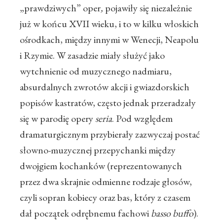
„prawdziwych” oper
,
pojawiły się niezależnie
już w końcu XVII wieku, i to w kilku włoskich
ośrodkach, między innymi w Wenecji, Neapolu
i Rzymie. W zasadzie miały służyć jako
wytchnienie od muzycznego nadmiaru,
absurdalnych zwrotów akcji i gwiazdorskich
popisów kastratów, często jednak przeradzały
się w parodię opery
seria
. Pod względem
dramaturgicznym przybierały zazwyczaj postać
słowno-muzycznej przepychanki między
dwojgiem kochanków (reprezentowanych
przez dwa skrajnie odmienne rodzaje głosów,
czyli sopran kobiecy oraz bas, który z czasem
dał początek odrębnemu fachowi
basso buffo
).