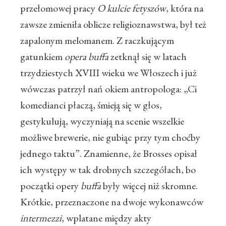
przełomowej pracy
O kulcie fetyszów
, która na
zawsze zmieniła oblicze religioznawstwa, był też
zapalonym melomanem. Z raczkującym
gatunkiem
opera buffa
zetknął się w latach
trzydziestych XVIII wieku we Włoszech i już
wówczas patrzył nań okiem antropologa: „Ci
komedianci płaczą, śmieją się w głos,
gestykulują, wyczyniają na scenie wszelkie
możliwe brewerie, nie gubiąc przy tym choćby
jednego taktu”. Znamienne, że Brosses opisał
ich występy w tak drobnych szczegółach, bo
początki opery
buffa
były więcej niż skromne.
Krótkie, przeznaczone na dwoje wykonawców
intermezzi
, wplatane między akty