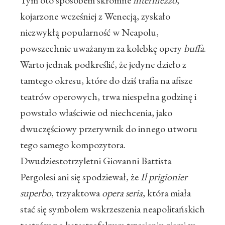
Tym oto sposobem skromne
intermezzo
,
kojarzone wcześniej z Wenecją, zyskało
niezwykłą popularność w Neapolu,
powszechnie uważanym za kolebkę opery
buffa
.
Warto jednak podkreślić, że jedyne dzieło z
tamtego okresu, które do dziś trafia na afisze
teatrów operowych, trwa niespełna godzinę i
powstało właściwie od niechcenia, jako
dwuczęściowy przerywnik do innego utworu
tego samego kompozytora.
Dwudziestotrzyletni Giovanni Battista
Pergolesi ani się spodziewał, że
Il prigionier
superbo
, trzyaktowa
opera seria
, która miała
stać się symbolem wskrzeszenia neapolitańskich