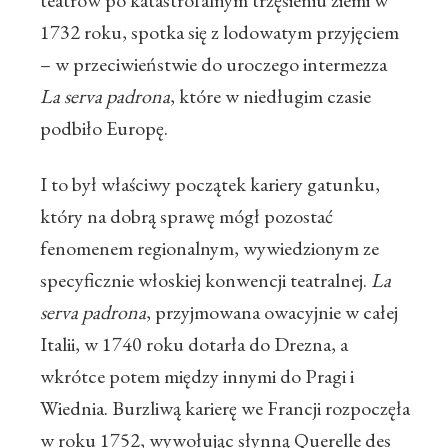
teatrów po katastrofalnym trzęsieniu ziemi w
1732 roku, spotka się z lodowatym przyjęciem
– w przeciwieństwie do uroczego intermezza
La serva padrona
, które w niedługim czasie
podbiło Europę.
I to był właściwy początek kariery gatunku,
który na dobrą sprawę mógł pozostać
fenomenem regionalnym, wywiedzionym ze
specyficznie włoskiej konwencji teatralnej.
La
serva padrona
, przyjmowana owacyjnie w całej
Italii, w 1740 roku dotarła do Drezna, a
wkrótce potem między innymi do Pragi i
Wiednia. Burzliwą karierę we Francji rozpoczęła
w roku 1752, wywołując słynną Querelle des