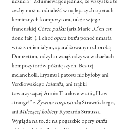
uczucia”. Zdumiewające jednak, że wszystkie te
cechy można odnaleźć w najlepszych operach
komicznych kompozytora, także w jego
francuskiej
Córce pułku
(aria Marie „C’en est
donc fait”). I choć
opera buffa
ponoć umarła
wraz z oniemiałym, sparaliżowanym chorobą
Donizettim, odżyła i wciąż odżywa w dziełach
kompozytorów późniejszych. Bez tej
melancholii, liryzmu i patosu nie byłoby ani
Verdiowskiego
Falstaffa
, ani trąbki
towarzyszącej Annie Truelove w arii „How
strange!” z
Żywota rozpustnika
Strawińskiego,
ani
Milczącej kobiety
Ryszarda Straussa.
Wygląda na to, że na pogrzebie opery
buffa