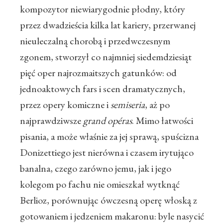
kompozytor niewiarygodnie płodny, który
przez dwadzieścia kilka lat kariery, przerwanej
nieuleczalną chorobą i przedwczesnym
zgonem, stworzył co najmniej siedemdziesiąt
pięć oper najrozmaitszych gatunków: od
jednoaktowych fars i scen dramatycznych,
przez opery komiczne i
semiseria
, aż po
najprawdziwsze
grand opéras
. Mimo łatwości
pisania, a może właśnie za jej sprawą, spuścizna
Donizettiego jest nierówna i czasem irytująco
banalna, czego zarówno jemu, jak i jego
kolegom po fachu nie omieszkał wytknąć
Berlioz, porównując ówczesną operę włoską z
gotowaniem i jedzeniem makaronu: byle nasycić