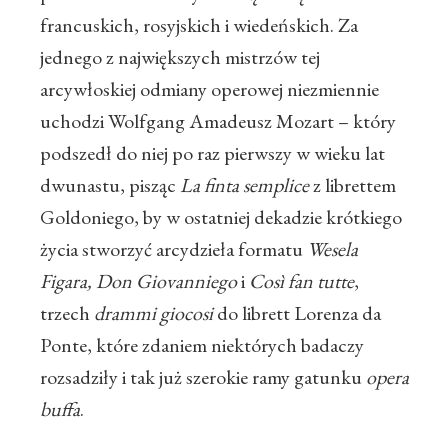
francuskich, rosyjskich i wiedeńskich. Za
jednego z największych mistrzów tej
arcywłoskiej odmiany operowej niezmiennie
uchodzi Wolfgang Amadeusz Mozart – który
podszedł do niej po raz pierwszy w wieku lat
dwunastu, pisząc
La finta semplice
z librettem
Goldoniego, by w ostatniej dekadzie krótkiego
życia stworzyć arcydzieła formatu
Wesela
Figara, Don Giovanniego
i
Così fan tutte
,
trzech
drammi giocosi
do librett Lorenza da
Ponte, które zdaniem niektórych badaczy
rozsadziły i tak już szerokie ramy gatunku
opera
buffa
.