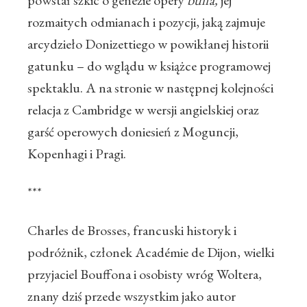
powstał szkic o genezie opery
buffa,
jej
rozmaitych odmianach i pozycji, jaką zajmuje
arcydzieło Donizettiego w powikłanej historii
gatunku – do wglądu w książce programowej
spektaklu. A na stronie w następnej kolejności
relacja z Cambridge w wersji angielskiej oraz
garść operowych doniesień z Moguncji,
Kopenhagi i Pragi.
***
Charles de Brosses, francuski historyk i
podróżnik, członek Académie de Dijon, wielki
przyjaciel Bouffona i osobisty wróg Woltera,
znany dziś przede wszystkim jako autor