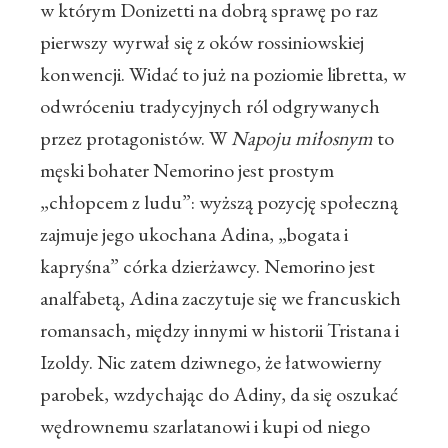
w którym Donizetti na dobrą sprawę po raz
pierwszy wyrwał się z oków rossiniowskiej
konwencji. Widać to już na poziomie libretta, w
odwróceniu tradycyjnych ról odgrywanych
przez protagonistów. W
Napoju miłosnym
to
męski bohater Nemorino jest prostym
„chłopcem z ludu”: wyższą pozycję społeczną
zajmuje jego ukochana Adina, „bogata i
kapryśna” córka dzierżawcy. Nemorino jest
analfabetą, Adina zaczytuje się we francuskich
romansach, między innymi w historii Tristana i
Izoldy. Nic zatem dziwnego, że łatwowierny
parobek, wzdychając do Adiny, da się oszukać
wędrownemu szarlatanowi i kupi od niego