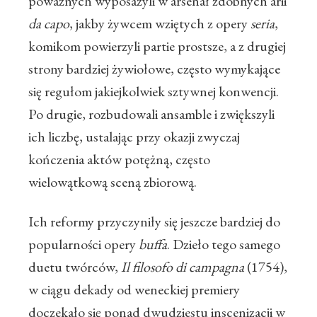
poważnych wyposażyli w arsenał zdobnych arii
da capo
, jakby żywcem wziętych z opery
seria
,
komikom powierzyli partie prostsze, a z drugiej
strony bardziej żywiołowe, często wymykające
się regułom jakiejkolwiek sztywnej konwencji.
Po drugie, rozbudowali ansamble i zwiększyli
ich liczbę, ustalając przy okazji zwyczaj
kończenia aktów potężną, często
wielowątkową sceną zbiorową.
Ich reformy przyczyniły się jeszcze bardziej do
popularności opery
buffa
. Dzieło tego samego
duetu twórców,
Il filosofo di campagna
(1754),
w ciągu dekady od weneckiej premiery
doczekało się ponad dwudziestu inscenizacji w