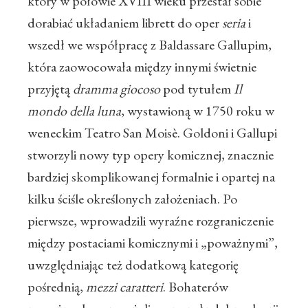
który w połowie XVIII wieku przestał sobie
dorabiać układaniem librett do oper
seria
i
wszedł we współpracę z Baldassare Gallupim,
która zaowocowała między innymi świetnie
przyjętą
dramma giocoso
pod tytułem
Il
mondo della luna
, wystawioną w 1750 roku w
weneckim Teatro San Moisè. Goldoni i Gallupi
stworzyli nowy typ opery komicznej, znacznie
bardziej skomplikowanej formalnie i opartej na
kilku ściśle określonych założeniach. Po
pierwsze, wprowadzili wyraźne rozgraniczenie
między postaciami komicznymi i „poważnymi”,
uwzględniając też dodatkową kategorię
pośrednią,
mezzi caratteri
. Bohaterów