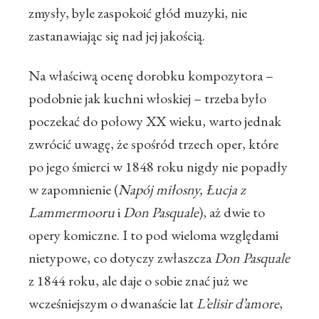
zmysły, byle zaspokoić głód muzyki, nie
zastanawiając się nad jej jakością.
Na właściwą ocenę dorobku kompozytora –
podobnie jak kuchni włoskiej – trzeba było
poczekać do połowy XX wieku, warto jednak
zwrócić uwagę, że spośród trzech oper, które
po jego śmierci w 1848 roku nigdy nie popadły
w zapomnienie (
Napój miłosny, Łucja z
Lammermooru
i
Don Pasquale
), aż dwie to
opery komiczne. I to pod wieloma względami
nietypowe, co dotyczy zwłaszcza
Don Pasquale
z 1844 roku, ale daje o sobie znać już we
wcześniejszym o dwanaście lat
L’elisir d’amore
,