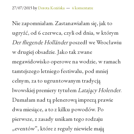
27/07/2015
by
Dorota Kozińska
4 komentarze
Nie zapomniałam. Zastanawiałam się, jak to
ugryźć, od 6 czerwca, czyli od dnia, w którym
Der fliegende Holländer
poszedł we Wrocławiu
w drugiej obsadzie. Jako tak zwane
megawidowisko operowe na wodzie, w ramach
tamtejszego letniego festiwalu, pod mniej
celnym, za to ugruntowanym tradycją
lwowskiej premiery tytułem
Latający Holender
.
Dumałam nad tą plenerową imprezą prawie
dwa miesiące, a to z kilku powodów. Po
pierwsze, z zasady unikam tego rodzaju
„eventów”, które z reguły niewiele mają