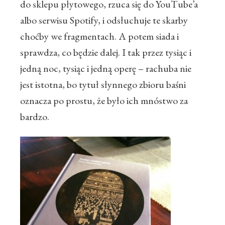
do sklepu płytowego, rzuca się do YouTube’a
albo serwisu Spotify, i odsłuchuje te skarby
choćby we fragmentach. A potem siada i
sprawdza, co będzie dalej. I tak przez tysiąc i
jedną noc, tysiąc i jedną operę – rachuba nie
jest istotna, bo tytuł słynnego zbioru baśni
oznacza po prostu, że było ich mnóstwo za
bardzo.