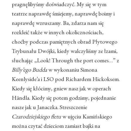
pragnęlibyśmy doświadczyć. My się w tym
teatrze naprawdę śmiejemy, naprawdę boimy i
naprawdę wzruszamy. Ba, zdarza nam się
rozkleić także w innych okolicznościach,
choćby podczas pamiętnych obrad Płytowego
Trybunału Dwójki, kiedy walczyliśmy ze łzami,
słuchając „Look! Through the port comes…” z
Billy’ego Budda
w wykonaniu Simona
Keenlyside’a i LSO pod Richardem Hickoksem.
Kiedy się kłócimy, gniew nasz jak w operach
Händla. Kiedy się potem godzimy, pojednanie
nasze jak u Janaczka. Streszczenie
Czarodziejskiego fletu
w ujęciu Kamińskiego
można czytać dzieciom zamiast bajki na