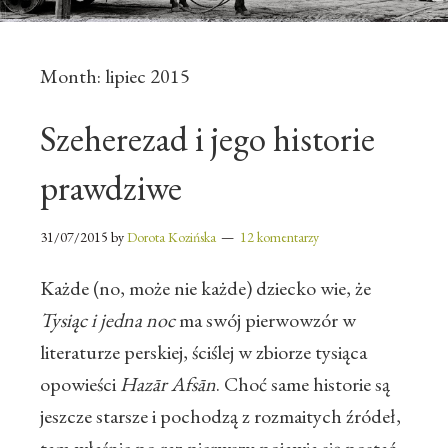
Month:
lipiec 2015
Szeherezad i jego historie
prawdziwe
31/07/2015
by
Dorota Kozińska
12 komentarzy
Każde (no, może nie każde) dziecko wie, że
Tysiąc i jedna noc
ma swój pierwowzór w
literaturze perskiej, ściślej w zbiorze tysiąca
opowieści
Hazār Afsān
. Choć same historie są
jeszcze starsze i pochodzą z rozmaitych źródeł,