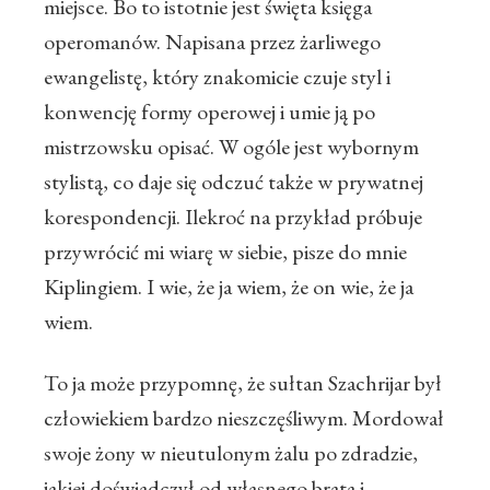
miejsce. Bo to istotnie jest święta księga
operomanów. Napisana przez żarliwego
ewangelistę, który znakomicie czuje styl i
konwencję formy operowej i umie ją po
mistrzowsku opisać. W ogóle jest wybornym
stylistą, co daje się odczuć także w prywatnej
korespondencji. Ilekroć na przykład próbuje
przywrócić mi wiarę w siebie, pisze do mnie
Kiplingiem. I wie, że ja wiem, że on wie, że ja
wiem.
To ja może przypomnę, że sułtan Szachrijar był
człowiekiem bardzo nieszczęśliwym. Mordował
swoje żony w nieutulonym żalu po zdradzie,
jakiej doświadczył od własnego brata i