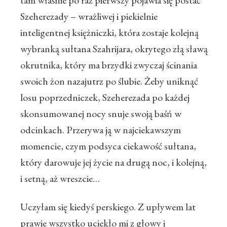
tam właśnie po raz pierwszy pojawia się postać
Szeherezady – wrażliwej i piekielnie
inteligentnej księżniczki, która zostaje kolejną
wybranką sułtana Szahrijara, okrytego złą sławą
okrutnika, który ma brzydki zwyczaj ścinania
swoich żon nazajutrz po ślubie. Żeby uniknąć
losu poprzedniczek, Szeherezada po każdej
skonsumowanej nocy snuje swoją baśń w
odcinkach. Przerywa ją w najciekawszym
momencie, czym podsyca ciekawość sułtana,
który darowuje jej życie na drugą noc, i kolejną,
i setną, aż wreszcie…
Uczyłam się kiedyś perskiego. Z upływem lat
prawie wszystko uciekło mi z głowy i