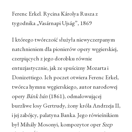
Ferenc Erkel. Rycina Károlya Rusza z
tygodnika „Vasárnapi Ujság”, 1869
I którego twórczość służyła niewyczerpanym
natchnieniem dla pionierów opery węgierskiej,
czerpiących z jego dorobku równie
entuzjastycznie, jak ze spuścizny Mozarta i
Donizettiego. Ich poczet otwiera Ferenc Erkel,
twórca hymnu węgierskiego, autor narodowej
opery
Bánk
bán
(1861), odmalowującej
burzliwe losy Gertrudy, żony króla Andrzeja II,
i jej zabójcy, palatyna Banka. Jego rówieśnikiem
był Mihály Mosonyi, kompozytor oper
Szep