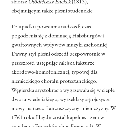
zbiorze
Ötödfélszáz Énekek
(1813),
obejmującym także pieśni studenckie.
Po upadku powstania nadszedł czas
pogodzenia się z dominacją Habsburgów i
gwałtownych wpływów muzyki zachodniej.
Dawny styl pieśni odszedł bezpowrotnie w
przeszłość, ustępując miejsca fakturze
akordowo-homofonicznej, typowej dla
niemieckiego chorału protestanckiego.
Węgierska arystokracja wygrzewała się w cieple
dworu wiedeńskiego, wyrzekłszy się ojczystej
mowy na rzecz francuszczyzny i niemczyzny. W
1761 roku Haydn został kapelmistrzem w
rezydencji Eszterházych w Eisenstadt. W