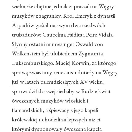
wielmoże chętnie jednak zapraszali na Węgry
muzyków z zagranicy. Król Emeryk z dynastii
Arpadów gościł na swym dworze dwóch
trubadurów: Gaucelma Faidita i Peire Vidala.
Słynny ostatni minnesinger Oswald von
Wolkenstein był ulubieńcem Zygmunta
Luksemburskiego. Maciej Korwin, za którego
sprawą zwiastuny renesansu dotarły na Węgry
już w latach osiemdziesiątych XV wieku,
sprowadził do swej siedziby w Budzie kwiat
ówczesnych muzyków włoskich i
flamandzkich, a śpiewacy z jego kapeli
królewskiej uchodzili za lepszych niż ci,
którymi dysponowały ówczesna kapela