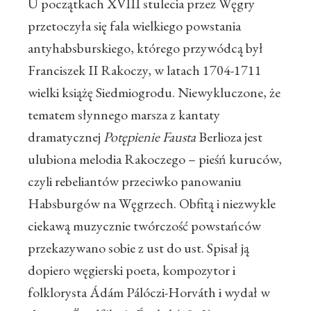
U początkach XVIII stulecia przez Węgry
przetoczyła się fala wielkiego powstania
antyhabsburskiego, którego przywódcą był
Franciszek II Rakoczy, w latach 1704-1711
wielki książę Siedmiogrodu. Niewykluczone, że
tematem słynnego marsza z kantaty
dramatycznej
Potępienie Fausta
Berlioza jest
ulubiona melodia Rakoczego – pieśń kuruców,
czyli rebeliantów przeciwko panowaniu
Habsburgów na Węgrzech. Obfitą i niezwykle
ciekawą muzycznie twórczość powstańców
przekazywano sobie z ust do ust. Spisał ją
dopiero węgierski poeta, kompozytor i
folklorysta Ádám Pálóczi-Horváth i wydał w