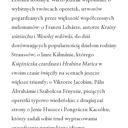
wybitnych twórcach operetek, utworów
pogardzanych przez większość współczesnych
melomanów: o Franzu Lehárze, autorze
Krainy
uśmiechu
i
Wesołej wdówki
, do dziś
dorównujących popularnością dziełom rodziny
Straussów; o Imre Kálmánie, którego
Księżniczka czardasza
i
Hrabina Marica
w
swoim czasie święciły na scenach jeszcze
większe triumfy; o Viktorze Jacobim, Pálu
Ábrahámie i Szabolcsu Fényesie, piszących
operetki typowo wiedeńskie; z drugiej zaś
strony o Jenie Huszce i Pongráczu Kacsóhu,
którzy zadali sobie trud wypracowania
specyficznie węgierskiego idiomu