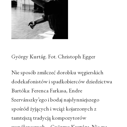
György Kurtág. Fot. Christoph Egger
Nie sposób zmilczeć dorobku węgierskich
dodekafonistów i spadkobierców dziedzictwa
Bartóka: Ferenca Farkasa, Endre
Szervánszky’ego i bodaj najsłynniejszego
spośród żyjących i wciąż kojarzonych z
tamtejszą tradycją kompozytorów
współczesnych – Györgya Kurtága. Nie ma