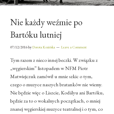
Nie każdy weźmie po
Bartóku lutniej
07/12/2016
by
Dorota Kozińska
Leave a Comment
Tym razem z nieco innej beczki. W związku z
„węgierskim” listopadem w NFM Piotr
Matwiejczuk zamówił u mnie szkic o tym,
czego o muzyce naszych bratanków nie wiemy.
Nie będzie więc o Liszcie,
Kodályu ani Bartóku,
będzie za to o wokalnych początkach, o mniej
znanej węgierskiej muzyce teatralnej i o tym, co