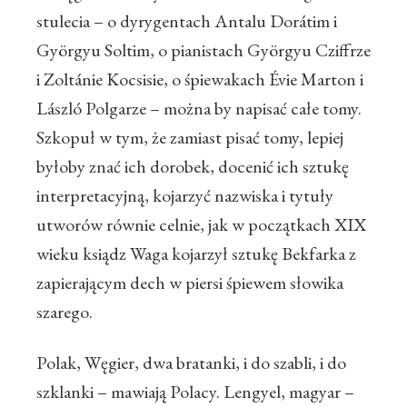
stulecia – o dyrygentach Antalu Dorátim i
Györgyu Soltim, o pianistach Györgyu Cziffrze
i Zoltánie Kocsisie, o śpiewakach Évie Marton i
László Polgarze – można by napisać całe tomy.
Szkopuł w tym, że zamiast pisać tomy, lepiej
byłoby znać ich dorobek, docenić ich sztukę
interpretacyjną, kojarzyć nazwiska i tytuły
utworów równie celnie, jak w początkach XIX
wieku ksiądz Waga kojarzył sztukę Bekfarka z
zapierającym dech w piersi śpiewem słowika
szarego.
Polak, Węgier, dwa bratanki, i do szabli, i do
szklanki – mawiają Polacy. Lengyel, magyar –