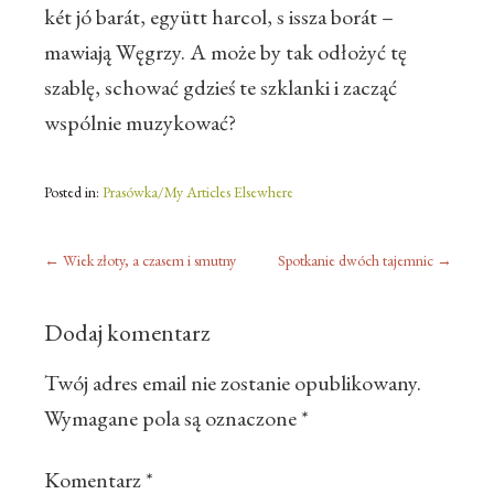
két jó barát, együtt harcol, s issza borát –
mawiają Węgrzy. A może by tak odłożyć tę
szablę, schować gdzieś te szklanki i zacząć
wspólnie muzykować?
Posted in:
Prasówka/My Articles Elsewhere
←
Wiek złoty, a czasem i smutny
Spotkanie dwóch tajemnic
→
Dodaj komentarz
Twój adres email nie zostanie opublikowany.
Wymagane pola są oznaczone
*
Komentarz
*