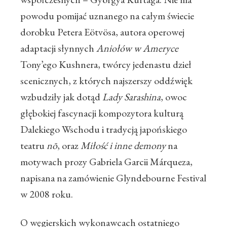
powodu pomijać uznanego na całym świecie
dorobku Petera Eötvösa, autora operowej
adaptacji słynnych
Aniołów w Ameryce
Tony’ego Kushnera, twórcy jedenastu dzieł
scenicznych, z których najszerszy oddźwięk
wzbudziły jak dotąd
Lady Sarashina
, owoc
głębokiej fascynacji kompozytora kulturą
Dalekiego Wschodu i tradycją japońskiego
teatru
nō
, oraz
Miłość i inne demony
na
motywach prozy Gabriela Garcii Márqueza,
napisana na zamówienie Glyndebourne Festival
w 2008 roku.
O węgierskich wykonawcach ostatniego