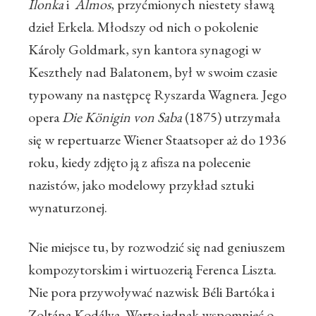
Ilonka
i
Álmos
, przyćmionych niestety sławą
dzieł Erkela. Młodszy od nich o pokolenie
Károly Goldmark, syn kantora synagogi w
Keszthely nad Balatonem, był w swoim czasie
typowany na następcę Ryszarda Wagnera. Jego
opera
Die Königin von Saba
(1875) utrzymała
się w repertuarze Wiener Staatsoper aż do 1936
roku, kiedy zdjęto ją z afisza na polecenie
nazistów, jako modelowy przykład sztuki
wynaturzonej.
Nie miejsce tu, by rozwodzić się nad geniuszem
kompozytorskim i wirtuozerią Ferenca Liszta.
Nie pora przywoływać nazwisk Béli Bartóka i
Zoltána Kodálya. Warto jednak wspomnieć o