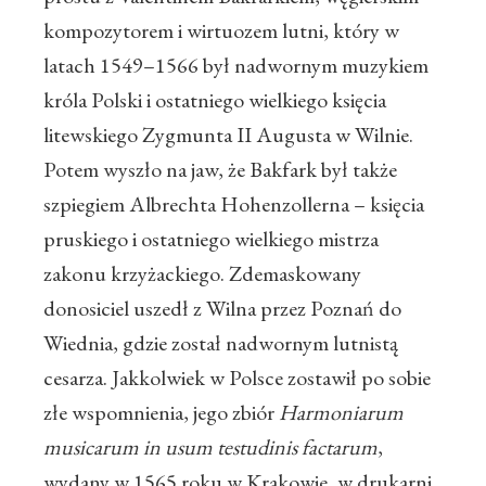
kompozytorem i wirtuozem lutni, który w
latach 1549–1566 był nadwornym muzykiem
króla Polski i ostatniego wielkiego księcia
litewskiego Zygmunta II Augusta w Wilnie.
Potem wyszło na jaw, że Bakfark był także
szpiegiem Albrechta Hohenzollerna – księcia
pruskiego i ostatniego wielkiego mistrza
zakonu krzyżackiego. Zdemaskowany
donosiciel uszedł z Wilna przez Poznań do
Wiednia, gdzie został nadwornym lutnistą
cesarza. Jakkolwiek w Polsce zostawił po sobie
złe wspomnienia, jego zbiór
Harmoniarum
musicarum in usum testudinis factarum
,
wydany w 1565 roku w Krakowie, w drukarni