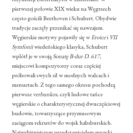
pierwszej połowie XIX wieku na Węgrzech
często gościli Beethoven i Schubert. Obydwie
tradycje zaczęły przenikać się nawzajem.
Węgierskie motywy pojawiły się w
Eroice
i
VII
Symfonii
wiedeńskiego klasyka, Schubert
wplótł je w swoją
Sonatę B-dur D. 617,
miejscowi kompozytorzy coraz częściej
próbowali swych sił w modnych walcach i
menuetach. Z tego samego okresu pochodzą
pierwsze
verbunkos
, czyli ludowe tańce
węgierskie o charakterystycznej dwuczęściowej
budowie, towarzyszące przymusowym
zaciągom rekrutów do wojsk habsburskich.
Najwybitniejszym przedstawicielem muzyki