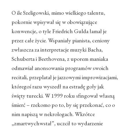
O ile Szeligowski, mimo wielkiego talentu,
pokornie wpisywał się w obowiązujące
konwencje, o tyle Friedrich Gulda łamał je
przez całe życie. Wspaniały pianista, ceniony
zwłaszcza za interpretacje muzyki Bacha,
Schuberta i Beethovena, z uporem maniaka
odmawiał anonsowania programów swoich
recitali, przeplatał je jazzowymi improwizacjami,
któregoś razu wyszedł na estradę goły jak
święty turecki. W 1999 roku sfingował własną
śmierć – rzekomo po to, by się przekonać, co o
nim napiszą w nekrologach. Wkrótce
„zmartwychwstał”, uczcił to wydarzenie