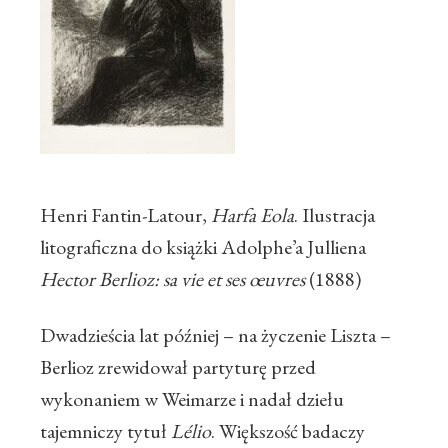
Henri Fantin-Latour,
Harfa Eola
. Ilustracja
litograficzna do książki Adolphe’a Julliena
Hector Berlioz: sa vie et ses œuvres
(1888)
Dwadzieścia lat później – na życzenie Liszta –
Berlioz zrewidował partyturę przed
wykonaniem w Weimarze i nadał dziełu
tajemniczy tytuł
Lélio
. Większość badaczy