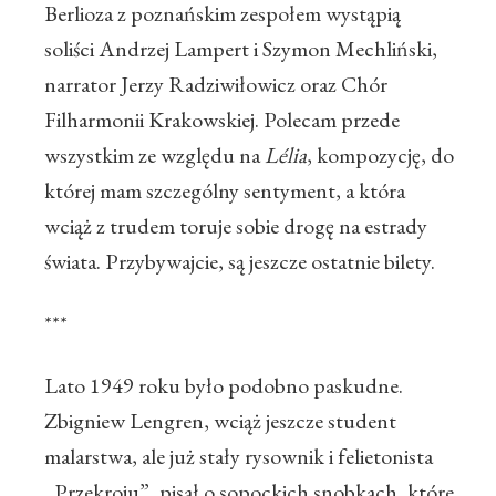
Berlioza z poznańskim zespołem wystąpią
soliści Andrzej Lampert i Szymon Mechliński,
narrator Jerzy Radziwiłowicz oraz Chór
Filharmonii Krakowskiej. Polecam przede
wszystkim ze względu na
Lél
ia
, kompozycję, do
której mam szczególny sentyment, a która
wciąż z trudem toruje sobie drogę na estrady
świata. Przybywajcie, są jeszcze ostatnie bilety.
***
Lato 1949 roku było podobno paskudne.
Zbigniew Lengren, wciąż jeszcze student
malarstwa, ale już stały rysownik i felietonista
„Przekroju”, pisał o sopockich snobkach, które