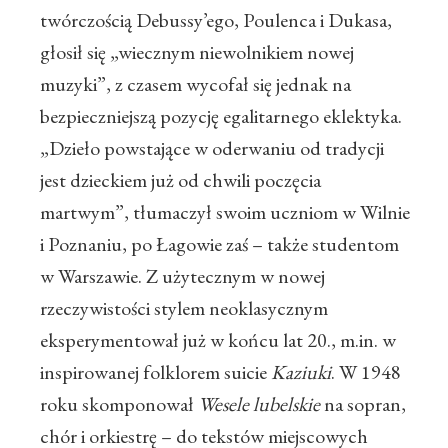
twórczością Debussy’ego, Poulenca i Dukasa,
głosił się „wiecznym niewolnikiem nowej
muzyki”, z czasem wycofał się jednak na
bezpieczniejszą pozycję egalitarnego eklektyka.
„Dzieło powstające w oderwaniu od tradycji
jest dzieckiem już od chwili poczęcia
martwym”, tłumaczył swoim uczniom w Wilnie
i Poznaniu, po Łagowie zaś – także studentom
w Warszawie. Z użytecznym w nowej
rzeczywistości stylem neoklasycznym
eksperymentował już w końcu lat 20., m.in. w
inspirowanej folklorem suicie
Kaziuki
. W 1948
roku skomponował
Wesele lubelskie
na sopran,
chór i orkiestrę – do tekstów miejscowych