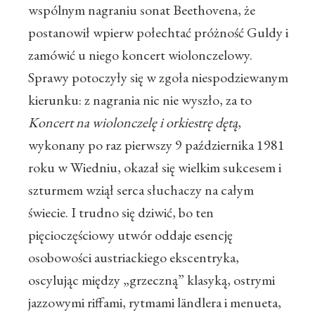
wspólnym nagraniu sonat Beethovena, że
postanowił wpierw połechtać próżność Guldy i
zamówić u niego koncert wiolonczelowy.
Sprawy potoczyły się w zgoła niespodziewanym
kierunku: z nagrania nic nie wyszło, za to
Koncert na wiolonczelę i orkiestrę dętą
,
wykonany po raz pierwszy 9 października 1981
roku w Wiedniu, okazał się wielkim sukcesem i
szturmem wziął serca słuchaczy na całym
świecie. I trudno się dziwić, bo ten
pięcioczęściowy utwór oddaje esencję
osobowości austriackiego ekscentryka,
oscylując między „grzeczną” klasyką, ostrymi
jazzowymi riffami, rytmami ländlera i menueta,