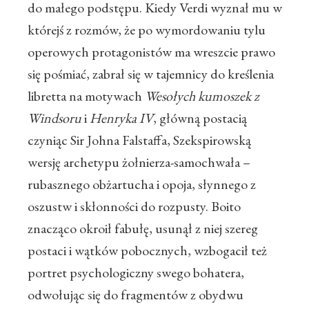
do małego podstępu. Kiedy Verdi wyznał mu w
którejś z rozmów, że po wymordowaniu tylu
operowych protagonistów ma wreszcie prawo
się pośmiać, zabrał się w tajemnicy do kreślenia
libretta na motywach
Wesołych kumoszek z
Windsoru
i
Henryka IV
, główną postacią
czyniąc Sir Johna Falstaffa, Szekspirowską
wersję archetypu żołnierza-samochwała –
rubasznego obżartucha i opoja, słynnego z
oszustw i skłonności do rozpusty. Boito
znacząco okroił fabułę, usunął z niej szereg
postaci i wątków pobocznych, wzbogacił też
portret psychologiczny swego bohatera,
odwołując się do fragmentów z obydwu