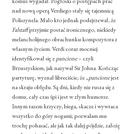
komuś wygadał. Pogłoski o postępach prac
nad nową operą Verdiego stały się tajemnicą
Poliszynela. Mało kto jednak podejrzewał, że
Falstaff
przyjmie postać ironicznego, niekiedy
melancholijnego obrachunku kompozytora z
własnym życiem. Verdi coraz mocniej
identyfikował się z
pancione
– czyli
Brzuszyskiem, jak nazywał Sir Johna. Kończąc
partyturę, wyznał libreciście, że „
pancione
jest
na skraju obłędu. Są dni, kiedy nie rusza się z
domu, cały czas śpi i jest w złym humorze.
Innym razem krzyczy, biega, skacze i wywraca
wszystko do góry nogami; pozwalam mu
trochę pohasać, ale jak tak dalej pójdzie, założę