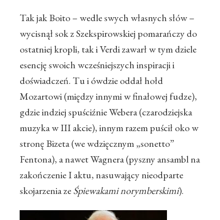
Tak jak Boito – wedle swych własnych słów –
wycisnął sok z Szekspirowskiej pomarańczy do
ostatniej kropli, tak i Verdi zawarł w tym dziele
esencję swoich wcześniejszych inspiracji i
doświadczeń. Tu i ówdzie oddał hołd
Mozartowi (między innymi w finałowej fudze),
gdzie indziej spuściźnie Webera (czarodziejska
muzyka w III akcie), innym razem puścił oko w
stronę Bizeta (we wdzięcznym „sonetto”
Fentona), a nawet Wagnera (pyszny ansambl na
zakończenie I aktu, nasuwający nieodparte
skojarzenia ze
Śpiewakami norymberskimi
).