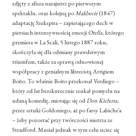
zdjęty z afisza nazajutrz po pierwszym
spektaklu, oraz kolejną po
Makbecie
(1847)
adaptację Szekspira – zapierającego dech w
piersiach intensywnością emocji
Otella
, którego
premiera w La Scali, 5 lutego 1887 roku,
skończyła się dla odmiany prawdziwym
triumfem, także za sprawą odnowionej
współpracy z genialnym librecistą Arrigiem
Boito. To właśnie Boito przekonał Verdiego –
który od lat bezskutecznie szukał pomysłu na
udaną komedię, miotając się od
Don Kichota
,
przez sztuki Goldoniego, aż po farsy Labiche’a
– żeby pozostać przy twórczości mistrza ze
Stradford. Musiał jednak w tym celu uciec się