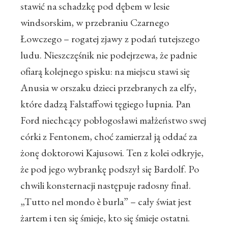
stawić na schadzkę pod dębem w lesie
windsorskim, w przebraniu Czarnego
Łowczego – rogatej zjawy z podań tutejszego
ludu. Nieszczęśnik nie podejrzewa, że padnie
ofiarą kolejnego spisku: na miejscu stawi się
Anusia w orszaku dzieci przebranych za elfy,
które dadzą Falstaffowi tęgiego łupnia. Pan
Ford niechcący pobłogosławi małżeństwo swej
córki z Fentonem, choć zamierzał ją oddać za
żonę doktorowi Kajusowi. Ten z kolei odkryje,
że pod jego wybrankę podszył się Bardolf. Po
chwili konsternacji następuje radosny finał.
„Tutto nel mondo è burla” – cały świat jest
żartem i ten się śmieje, kto się śmieje ostatni.