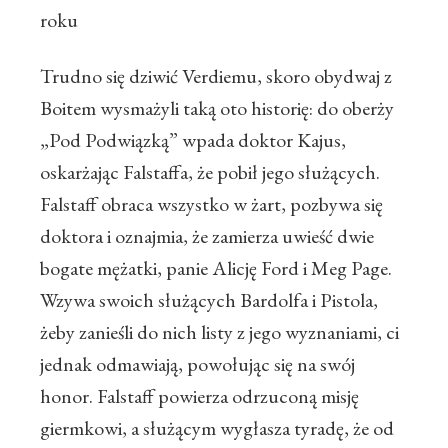
roku
Trudno się dziwić Verdiemu, skoro obydwaj z
Boitem wysmażyli taką oto historię: do oberży
„Pod Podwiązką” wpada doktor Kajus,
oskarżając Falstaffa, że pobił jego służących.
Falstaff obraca wszystko w żart, pozbywa się
doktora i oznajmia, że zamierza uwieść dwie
bogate mężatki, panie Alicję Ford i Meg Page.
Wzywa swoich służących Bardolfa i Pistola,
żeby zanieśli do nich listy z jego wyznaniami, ci
jednak odmawiają, powołując się na swój
honor. Falstaff powierza odrzuconą misję
giermkowi, a służącym wygłasza tyradę, że od