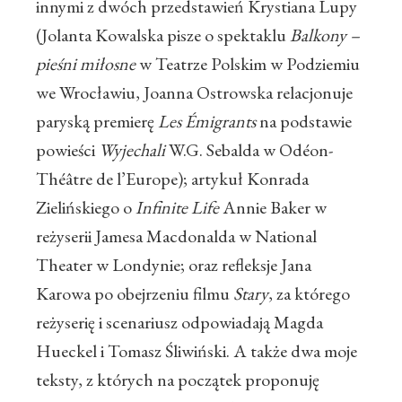
innymi z dwóch przedstawień Krystiana Lupy
(Jolanta Kowalska pisze o spektaklu
Balkony –
pieśni miłosne
w Teatrze Polskim w Podziemiu
we Wrocławiu, Joanna Ostrowska relacjonuje
paryską premierę
Les Émigrants
na podstawie
powieści
Wyjechali
W.G. Sebalda w Odéon-
Théâtre de l’Europe); artykuł Konrada
Zielińskiego o
Infinite Life
Annie Baker w
reżyserii Jamesa Macdonalda w National
Theater w Londynie; oraz refleksje Jana
Karowa po obejrzeniu filmu
Stary
, za którego
reżyserię i scenariusz odpowiadają Magda
Hueckel i Tomasz Śliwiński. A także dwa moje
teksty, z których na początek proponuję