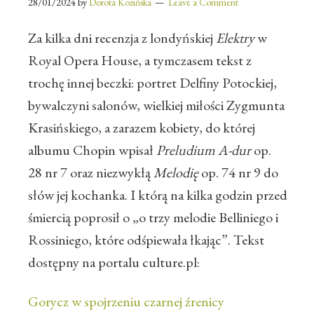
28/01/2024
by
Dorota Kozińska
Leave a Comment
Za kilka dni recenzja z londyńskiej
Elektry
w
Royal Opera House, a tymczasem tekst z
trochę innej beczki: portret Delfiny Potockiej,
bywalczyni salonów, wielkiej miłości Zygmunta
Krasińskiego, a zarazem kobiety, do której
albumu Chopin wpisał
Preludium A-dur
op.
28 nr 7 oraz niezwykłą
Melodię
op. 74 nr 9 do
słów jej kochanka. I którą na kilka godzin przed
śmiercią poprosił o „o trzy melodie Belliniego i
Rossiniego, które odśpiewała łkając”. Tekst
dostępny na portalu culture.pl:
Gorycz w spojrzeniu czarnej źrenicy