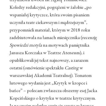
Koledzy redakcyjni, pogrążeni w żałobie „po
wspaniałej krytyczce, która swoim pisaniem
uczyniła teatr ciekawszym i mądrzejszym”,
przypomnieli materiał, którym w 2018 roku
zadebiutowała na łamach miesięcznika (recenzję
Spowiedzi motyla
na motywach pamiętnika
Janusza Korczaka w Teatrze Ateneum), i
opublikowali jej tekst najnowszy, a zarazem
ostatni (omówienie spektaklu
Casting
w
warszawskiej Akademii Teatralnej). Tematem
lutowego wydania jest „Krytyk w kropce i
bańce” – polecam zwłaszcza obszerny esej Jacka
Kopcińskiego o krytyku w teatrze krytycznym.
Ja na swoim poletku czuję się często w kropce,