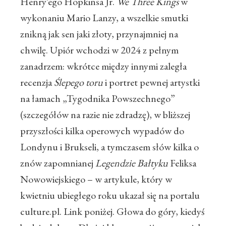
Henry’ego Hopkinsa Jr.
We Three Kings
w
wykonaniu Mario Lanzy, a wszelkie smutki
znikną jak sen jaki złoty, przynajmniej na
chwilę. Upiór wchodzi w 2024 z pełnym
zanadrzem: wkrótce między innymi zaległa
recenzja
Ślepego toru
i portret pewnej artystki
na łamach „Tygodnika Powszechnego”
(szczegółów na razie nie zdradzę), w bliższej
przyszłości kilka operowych wypadów do
Londynu i Brukseli, a tymczasem słów kilka o
znów zapomnianej
Legendzie Bałtyku
Feliksa
Nowowiejskiego – w artykule, który w
kwietniu ubiegłego roku ukazał się na portalu
culture.pl. Link poniżej. Głowa do góry, kiedyś