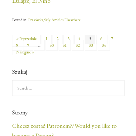
Lulajże, El Niño
Posted in:
Prasówka/My Articles Elsewhere
« Poprzednie
1
2
3
4
5
6
7
8
9
…
30
31
32
33
34
Następne »
Szukaj
Strony
Chcesz zostać Patronem?/Would you like to
become a Patron?