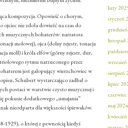
 własnym, niezmiernie bujnym życiem.
luty 202
jąca kompozycja. Opowieść o chorym,
styczeń 
 ojciec nie zdoła dowieźć na czas do
grudzień
ech muzycznych bohaterów: narratora
listopad
onacji molowej), ojca (dolny rejestr, tonacja
paździer
acja moll) i króla elfów (górny rejestr, dur,
z triolowego rytmu narzuconego przez
wrzesień
ohaterem jest galopujący wierzchowiec w
sierpień
z opisu, Schubert wystarczająco zadbał o
lipiec 20
ych postaci w warstwie czysto muzycznej i
czerwiec
 się pokusie dodatkowego „umajania”
maj 2024
ednak nieodparta dla większości śpiewaków.
kwiecień
8-1929), o której z pewnością kiedyś
marzec 