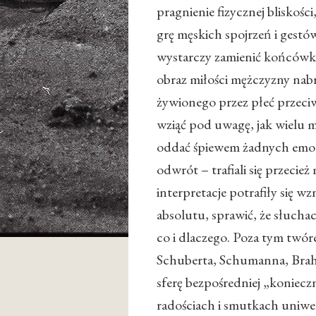
pragnienie fizycznej bliskoś
grę męskich spojrzeń i gest
wystarczy zamienić końcówk
obraz miłości mężczyzny nab
żywionego przez płeć przeciw
wziąć pod uwagę, jak wielu m
oddać śpiewem żadnych emocji
odwrót – trafiali się przecież
interpretacje potrafiły się w
absolutu, sprawić, że słuchac
co i dlaczego. Poza tym twór
Schuberta, Schumanna, Brahm
sferę bezpośredniej „koniec
radościach i smutkach uniwer