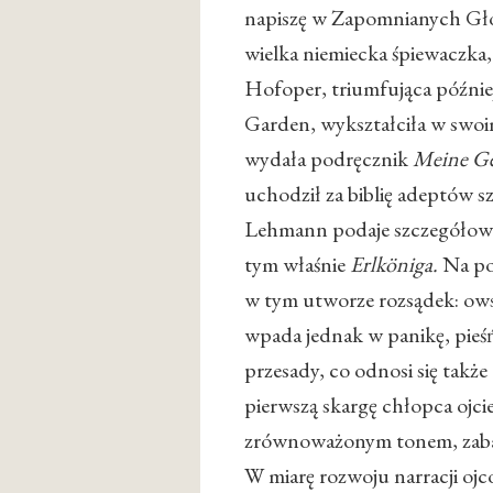
napiszę w Zapomnianych Głos
wielka niemiecka śpiewaczka,
Hofoper, triumfująca późni
Garden, wykształciła w swoi
wydała podręcznik
Meine Ge
uchodził za biblię adeptów s
Lehmann podaje szczegółową 
tym właśnie
Erlköni
ga.
Na poc
w tym utworze rozsądek: owsz
wpada jednak w panikę, pieśń
przesady, co odnosi się tak
pierwszą skargę chłopca ojc
zrównoważonym tonem, zaba
W miarę rozwoju narracji oj