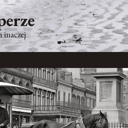
perze
 inaczej