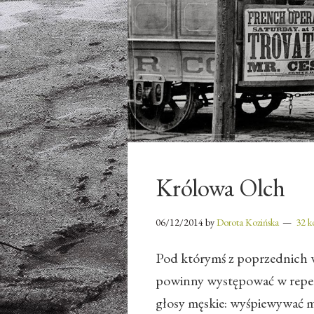
Królowa Olch
06/12/2014
by
Dorota Kozińska
32 k
Pod którymś z poprzednich w
powinny występować w repe
głosy męskie: wyśpiewywać m