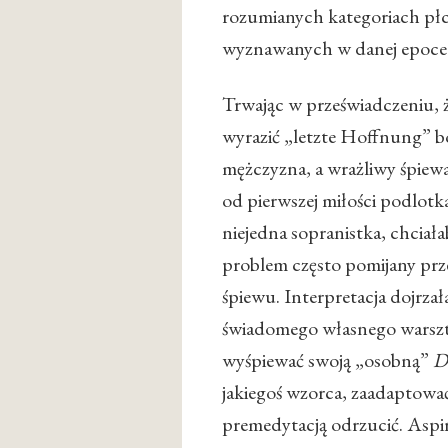
rozumianych kategoriach płci
wyznawanych w danej epoce 
Trwając w przeświadczeniu, że
wyrazić „letzte Hoffnung” 
mężczyzna, a wrażliwy śpie
od pierwszej miłości podlotk
niejedna sopranistka, chcia
problem często pomijany prze
śpiewu. Interpretacja dojrza
świadomego własnego warsztat
wyśpiewać swoją „osobną”
D
jakiegoś wzorca, zaadaptowa
premedytacją odrzucić. Aspir