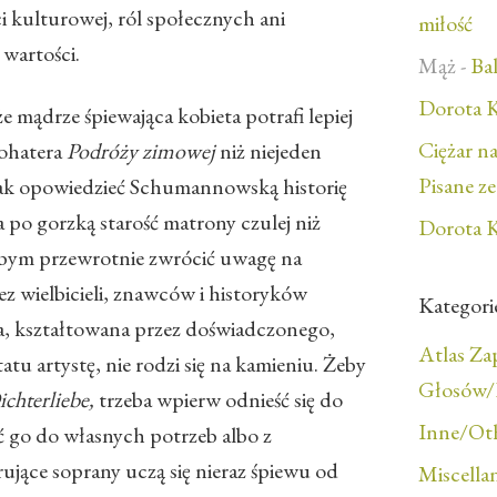
 kulturowej, ról społecznych ani
miłość
wartości.
Mąż
-
Bal
Dorota K
 mądrze śpiewająca kobieta potrafi lepiej
Ciężar n
bohatera
Podróży zimowej
niż niejeden
Pisane z
wak opowiedzieć Schumannowską historię
a po gorzką starość matrony czulej niż
Dorota K
łabym przewrotnie zwrócić uwagę na
z wielbicieli, znawców i historyków
Kategori
ła, kształtowana przez doświadczonego,
Atlas Z
u artystę, nie rodzi się na kamieniu. Żeby
Głosów/F
ichterliebe,
trzeba wpierw odnieść się do
Inne/Ot
ć go do własnych potrzeb albo z
ujące soprany uczą się nieraz śpiewu od
Miscella