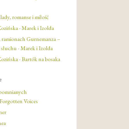
lady, romanse i miłość
ozińska
-
Marek i Izolda
a ramionach Gurnemanza –
e słuchu
-
Marek i Izolda
ozińska
-
Bartók na bosaka
e
apomnianych
orgotten Voices
her
nea