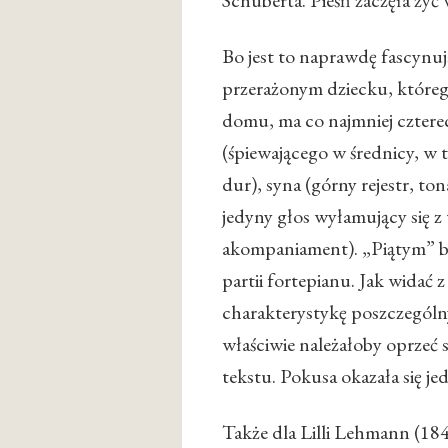
Schuberta. Pieśń zaczęła żyć
Bo jest to naprawdę fascynu
przerażonym dziecku, którego
domu, ma co najmniej czter
(śpiewającego w średnicy, w t
dur), syna (górny rejestr, ton
jedyny głos wyłamujący się 
akompaniament). „Piątym” b
partii fortepianu. Jak widać 
charakterystykę poszczególn
właściwie należałoby oprzeć
tekstu. Pokusa okazała się j
Także dla Lilli Lehmann (184