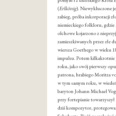
pomylił i z duńskiego Króla 
(
Erlkönig
). Niewykluczone je
zabieg, próba inkorporacji zł
niemieckiego folkloru, gdz
olchowe kojarzono z nieprzy
zamieszkiwanych przez złe 
wiersza Goethego w wieku 1
impulsu. Potem kilkakrotnie 
roku, jako swój pierwszy op
patrona, hrabiego Moritza vo
w tym samym roku, w wiedeńs
baryton Johann Michael Vogl
przy fortepianie towarzysz
dziś kompozytor, protegowan