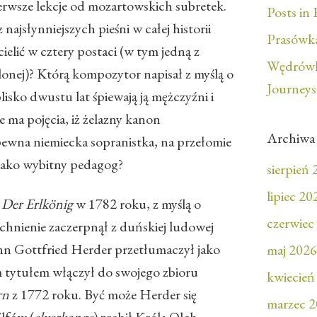
erwsze lekcje od mozartowskich subretek.
Posts in 
najsłynniejszych pieśni w całej historii
Prasówka
cielić w cztery postaci (w tym jedną z
Wędrówk
ślonej)? Którą kompozytor napisał z myślą o
Journeys
isko dwustu lat śpiewają ją mężczyźni i
ie ma pojęcia, iż żelazny kanon
Archiwa
pewna niemiecka sopranistka, na przełomie
jako wybitny pedagog?
sierpień
lipiec 20
ę
Der
Erlkönig
w 1782 roku, z myślą o
czerwiec
chnienie zaczerpnął z duńskiej ludowej
nn Gottfried Herder przetłumaczył jako
maj 2026
m tytułem włączył do swojego zbioru
kwiecień
rn
z 1772 roku. Być może Herder się
marzec 