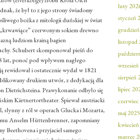
Elfów (
elverkonge
) zrobił Króla Olch
luty 202
dnak, że był to z jego strony świadomy
styczeń 
ośliwego bożka z mitologii duńskiej w świat
grudzień
ie „krwawiące” czerwonym sokiem drewno
jazną ludziom krainą bagien
listopad
duchy. Schubert skomponował pieśń do
paździer
8 lat, ponoć pod wpływem nagłego
wrzesień
ją rewidował i ostatecznie wydał w 1821
sierpień
ublikowany drukiem utwór, z dedykacją dla
lipiec 20
n Dietrichsteina. Prawykonanie odbyło się
kim Kärtnertortheater. Śpiewał austriacki
czerwiec
, słynny z ról w operach Glucka i Mozarta,
maj 2025
ył mu Anselm Hüttenbrenner, zapomniany
kwiecień
y Beethovena i przyjaciel samego
marzec 