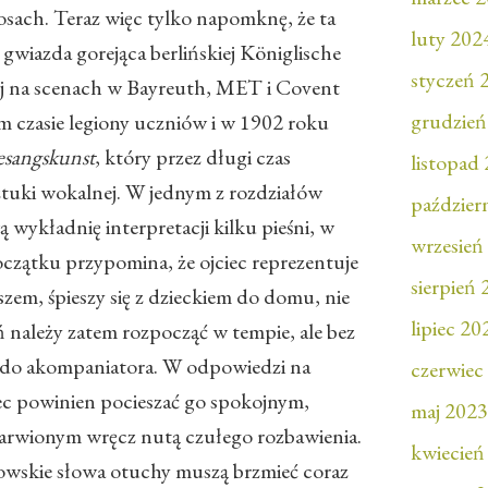
ach. Teraz więc tylko napomknę, że ta
luty 202
 gwiazda gorejąca berlińskiej Königlische
styczeń 
ej na scenach w Bayreuth, MET i Covent
grudzień
m czasie legiony uczniów i w 1902 roku
sangskunst
, który przez długi czas
listopad
ztuki wokalnej. W jednym z rozdziałów
paździer
wykładnię interpretacji kilku pieśni, w
wrzesień
zątku przypomina, że ojciec reprezentuje
sierpień
em, śpieszy się z dzieckiem do domu, nie
lipiec 20
 należy zatem rozpocząć w tempie, ale bez
że do akompaniatora. W odpowiedzi na
czerwiec
iec powinien pocieszać go spokojnym,
maj 2023
rwionym wręcz nutą czułego rozbawienia.
kwiecień
cowskie słowa otuchy muszą brzmieć coraz