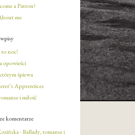
ecome a Patron?
About me
 wpisy
 to noc!
 opowieści
którym śpiewa
erer’s Apprentices
romanse i miłość
ze komentarze
ozińska
-
Ballady, romanse i