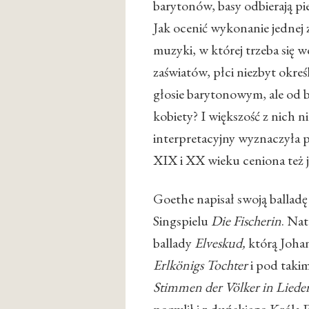
barytonów, basy odbierają pi
Jak ocenić wykonanie jednej z 
muzyki, w której trzeba się w
zaświatów, płci niezbyt okre
głosie barytonowym, ale od bl
kobiety? I większość z nich n
interpretacyjny wyznaczyła 
XIX i XX wieku ceniona też 
Goethe napisał swoją ballad
Singspielu
Die Fischerin
. Nat
ballady
Elveskud,
którą Joha
Erlkönigs Tochter
i pod taki
Stimmen der Völker in Liede