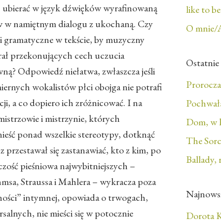
ci, ubierać w język dźwięków wyrafinowaną
like to b
ów w namiętnym dialogu z ukochaną. Czy
O mnie/
i gramatyczne w tekście, by muzyczny
rał przekonujących cech uczucia
Ostatnie
ną? Odpowiedź niełatwa, zwłaszcza jeśli
Prorocza
iernych wokalistów płci obojga nie potrafi
, a co dopiero ich zróżnicować. I na
Pochwała
 mistrzowie i mistrzynie, których
Dom, w 
znieść ponad wszelkie stereotypy, dotknąć
The Sorc
z przestawał się zastanawiać, kto z kim, po
Ballady, 
czość pieśniowa najwybitniejszych –
sa, Straussa i Mahlera – wykracza poza
Najnows
zności” intymnej, opowiada o trwogach,
salnych, nie mieści się w potocznie
Dorota K