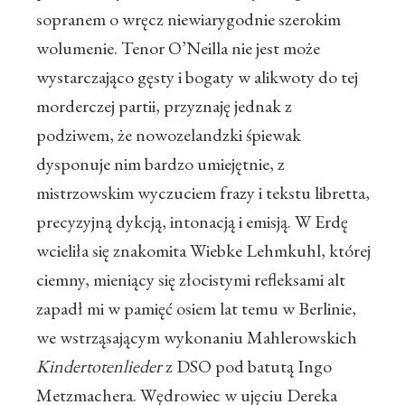
sopranem o wręcz niewiarygodnie szerokim
wolumenie. Tenor O’Neilla nie jest może
wystarczająco gęsty i bogaty w alikwoty do tej
morderczej partii, przyznaję jednak z
podziwem, że nowozelandzki śpiewak
dysponuje nim bardzo umiejętnie, z
mistrzowskim wyczuciem frazy i tekstu libretta,
precyzyjną dykcją, intonacją i emisją. W Erdę
wcieliła się znakomita Wiebke Lehmkuhl, której
ciemny, mieniący się złocistymi refleksami alt
zapadł mi w pamięć osiem lat temu w Berlinie,
we wstrząsającym wykonaniu Mahlerowskich
Kindertotenlieder
z DSO pod batutą Ingo
Metzmachera. Wędrowiec w ujęciu Dereka