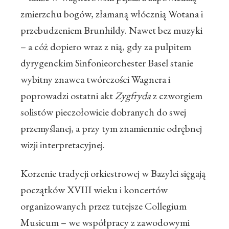
zmierzchu bogów, złamaną włócznią Wotana i
przebudzeniem Brunhildy. Nawet bez muzyki
– a cóż dopiero wraz z nią, gdy za pulpitem
dyrygenckim Sinfonieorchester Basel stanie
wybitny znawca twórczości Wagnera i
poprowadzi ostatni akt
Zygfryda
z czworgiem
solistów pieczołowicie dobranych do swej
przemyślanej, a przy tym znamiennie odrębnej
wizji interpretacyjnej.
Korzenie tradycji orkiestrowej w Bazylei sięgają
początków XVIII wieku i koncertów
organizowanych przez tutejsze Collegium
Musicum – we współpracy z zawodowymi