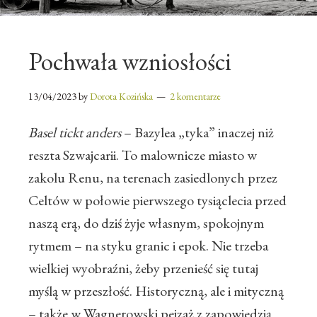
Pochwała wzniosłości
13/04/2023
by
Dorota Kozińska
2 komentarze
Basel tickt anders
– Bazylea „tyka” inaczej niż
reszta Szwajcarii. To malownicze miasto w
zakolu Renu, na terenach zasiedlonych przez
Celtów w połowie pierwszego tysiąclecia przed
naszą erą, do dziś żyje własnym, spokojnym
rytmem – na styku granic i epok. Nie trzeba
wielkiej wyobraźni, żeby przenieść się tutaj
myślą w przeszłość. Historyczną, ale i mityczną
– także w Wagnerowski pejzaż z zapowiedzią