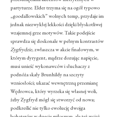
partyturze. Elder trzyma się na ogół typowo
„goodallowskich” wolnych temp, przydaje im
jednak niezwykłej lekkości dzięki błyskotliwej
wzajemnej grze motywów. Takie podejście
sprawdza się doskonale w pełnym kontrastów
Zygfrydzie
, zwłaszcza w akcie finałowym, w
którym dyrygent, mądrze dozując napięcie,
musi unieść wykonawców i słuchaczy z
podnóża skały Brunhildy na szczyty
wzniosłości; ukazać wewnętrzną przemianę
Wędrowca, który wyrzeka się własnej woli,
żeby Zygfryd mógł się stworzyć od nowa;
podkreślić nie tylko ewolucję dwojga
bohaterów w duecie miłosnym, ale też wciąż