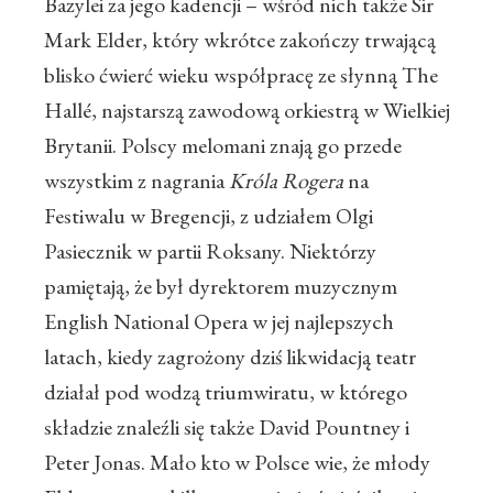
Bazylei za jego kadencji – wśród nich także Sir
Mark Elder, który wkrótce zakończy trwającą
blisko ćwierć wieku współpracę ze słynną The
Hallé, najstarszą zawodową orkiestrą w Wielkiej
Brytanii. Polscy melomani znają go przede
wszystkim z nagrania
Króla Rogera
na
Festiwalu w Bregencji, z udziałem Olgi
Pasiecznik w partii Roksany. Niektórzy
pamiętają, że był dyrektorem muzycznym
English National Opera w jej najlepszych
latach, kiedy zagrożony dziś likwidacją teatr
działał pod wodzą triumwiratu, w którego
składzie znaleźli się także David Pountney i
Peter Jonas. Mało kto w Polsce wie, że młody