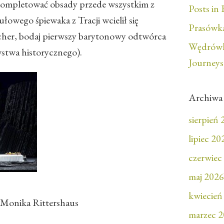
 skompletować obsady przede wszystkim z
Posts in 
łowego śpiewaka z Tracji wcielił się
Prasówka
her, bodaj pierwszy barytonowy odtwórca
Wędrówk
wstwa historycznego).
Journeys
Archiwa
sierpień
lipiec 20
czerwiec
maj 2026
kwiecień
. Monika Rittershaus
marzec 