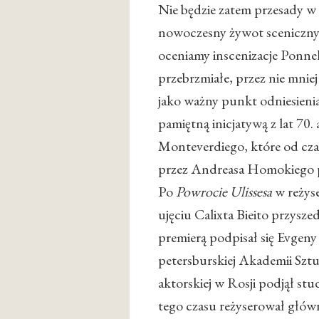
Nie będzie zatem przesady w 
nowoczesny żywot sceniczny 
oceniamy inscenizacje Ponn
przebrzmiałe, przez nie mnie
jako ważny punkt odniesieni
pamiętną inicjatywą z lat 70
Monteverdiego, które od cza
przez Andreasa Homokiego poj
Po
Powrocie Ulissesa
w reżyse
ujęciu Calixta Bieito przysze
premierą podpisał się Evgen
petersburskiej Akademii Sztuk
aktorskiej w Rosji podjął st
tego czasu reżyserował głów