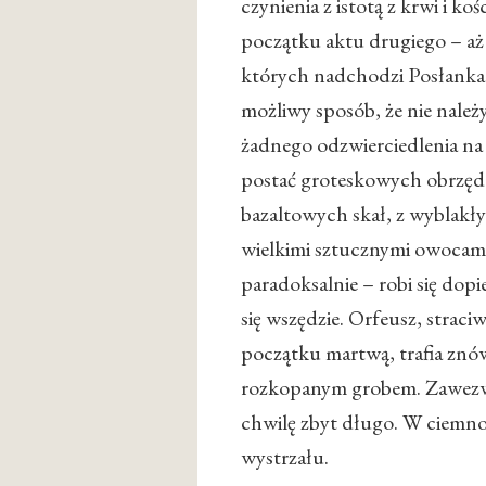
czynienia z istotą z krwi i ko
początku aktu drugiego – aż d
których nadchodzi Posłanka i
możliwy sposób, że nie należ
żadnego odzwierciedlenia na 
postać groteskowych obrzęd
bazaltowych skał, z wyblakł
wielkimi sztucznymi owocami w
paradoksalnie – robi się dopi
się wszędzie. Orfeusz, strac
początku martwą, trafia znów
rozkopanym grobem. Zawezwan
chwilę zbyt długo. W ciemno
wystrzału.