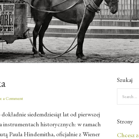
Szukaj
ka
ve a Comment
okładnie siedemdziesiąt lat od pierwszej
Strony
a instrumentach historycznych: w ramach
tą Paula Hindemitha, oficjalnie z Wiener
Chcesz z