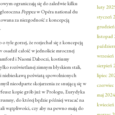
owym ograniczają się do zaledwie kilku
luty 202
egłoroczna
Poppea
w Opéra national du
styczeń 
kowana za niezgodność z koncepcją
grudzień
.
listopad
 o tyle gorzej, że rozjechał się z koncepcją
paździer
osadził całość w jednolicie mrocznej
wrzesień
 Lamford i Naomi Daboczi, kostiumy
sierpień
lko rozświetlanej zimnym błyskiem stali,
 i niebieskawą poświatą spowolnionych
lipiec 20
myśl nieodparte skojarzenia ze snującą się w
czerwiec
feusz kopie grób już w Prologu, Eurydyka
maj 2024
trumny, do której będzie później wracać na
kwiecień
rali wątpliwości, czy aby na pewno mają do
marzec 