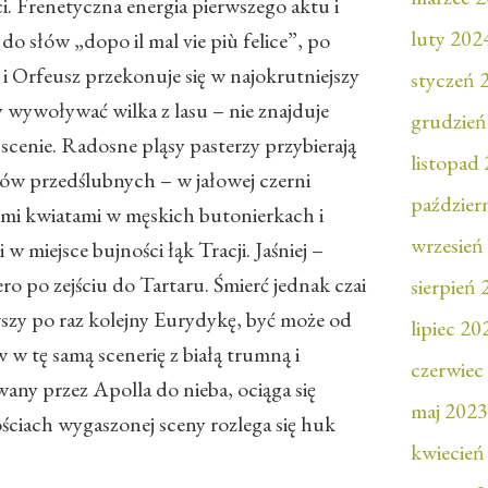
ści. Frenetyczna energia pierwszego aktu i
luty 202
o słów „dopo il mal vie più felice”, po
 Orfeusz przekonuje się w najokrutniejszy
styczeń 
y wywoływać wilka z lasu – nie znajduje
grudzień
scenie. Radosne pląsy pasterzy przybierają
listopad
ów przedślubnych – w jałowej czerni
paździer
ymi kwiatami w męskich butonierkach i
wrzesień
 miejsce bujności łąk Tracji. Jaśniej –
ero po zejściu do Tartaru. Śmierć jednak czai
sierpień
iwszy po raz kolejny Eurydykę, być może od
lipiec 20
 w tę samą scenerię z białą trumną i
czerwiec
y przez Apolla do nieba, ociąga się
maj 2023
ściach wygaszonej sceny rozlega się huk
kwiecień