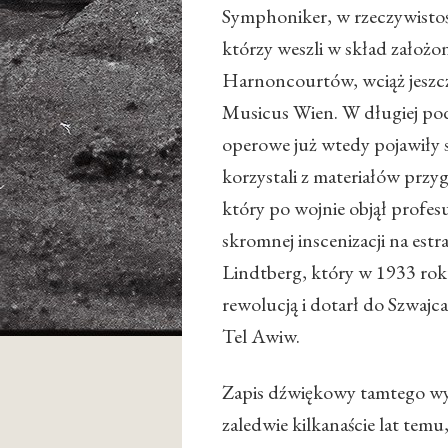
Symphoniker, w rzeczywistoś
którzy weszli w skład założ
Harnoncourtów, wciąż jeszc
Musicus Wien. W długiej pod
operowe już wtedy pojawiły 
korzystali z materiałów pr
który po wojnie objął profe
skromnej inscenizacji na est
Lindtberg, który w 1933 rok
rewolucją i dotarł do Szwajca
Tel Awiw.
Zapis dźwiękowy tamtego wy
zaledwie kilkanaście lat tem