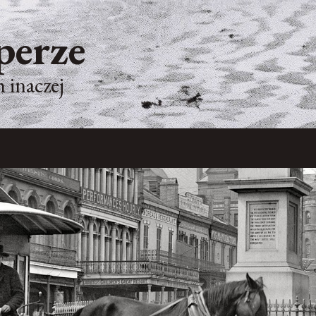
perze
 inaczej