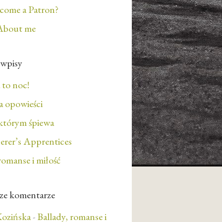
ecome a Patron?
About me
 wpisy
 to noc!
 opowieści
którym śpiewa
erer’s Apprentices
romanse i miłość
ze komentarze
ozińska
-
Ballady, romanse i