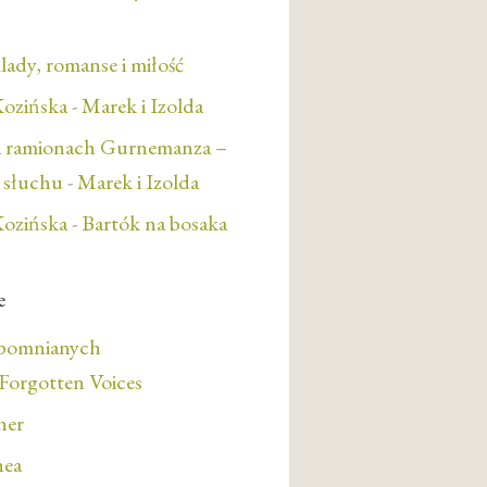
lady, romanse i miłość
ozińska
-
Marek i Izolda
a ramionach Gurnemanza –
e słuchu
-
Marek i Izolda
ozińska
-
Bartók na bosaka
e
apomnianych
orgotten Voices
her
nea