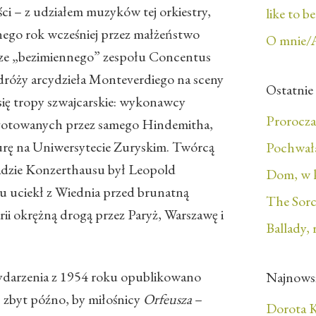
ci – z udziałem muzyków tej orkiestry,
like to b
onego rok wcześniej przez małżeństwo
O mnie/
ze „bezimiennego” zespołu Concentus
róży arcydzieła Monteverdiego na sceny
Ostatnie
się tropy szwajcarskie: wykonawcy
Prorocza
zygotowanych przez samego Hindemitha,
surę na Uniwersytecie Zuryskim. Twórcą
Pochwała
radzie Konzerthausu był Leopold
Dom, w 
u uciekł z Wiednia przed brunatną
The Sorc
rii okrężną drogą przez Paryż, Warszawę i
Ballady, 
darzenia z 1954 roku opublikowano
Najnows
u, zbyt późno, by miłośnicy
Orfeusza ­
–
Dorota K