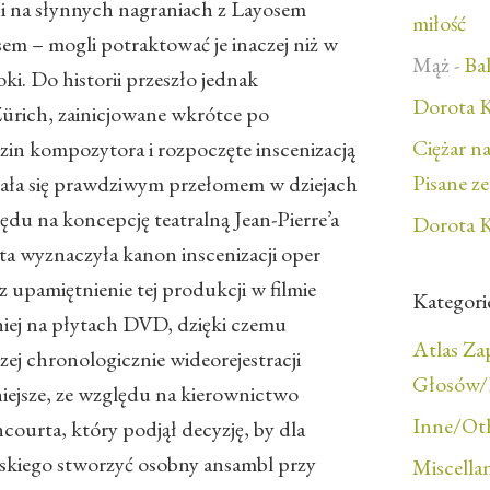
ni na słynnych nagraniach z Layosem
miłość
m – mogli potraktować je inaczej niż w
Mąż
-
Bal
ki. Do historii przeszło jednak
Dorota K
ürich, zainicjowane wkrótce po
Ciężar n
zin kompozytora i rozpoczęte inscenizacją
Pisane z
zała się prawdziwym przełomem w dziejach
ędu na koncepcję teatralną Jean-Pierre’a
Dorota K
ata wyznaczyła kanon inscenizacji oper
 upamiętnienie tej produkcji w filmie
Kategori
iej na płytach DVD, dzięki czemu
Atlas Z
zej chronologicznie wideorejestracji
Głosów/F
żniejsze, ze względu na kierownictwo
Inne/Ot
urta, który podjął decyzję, by dla
skiego stworzyć osobny ansambl przy
Miscella