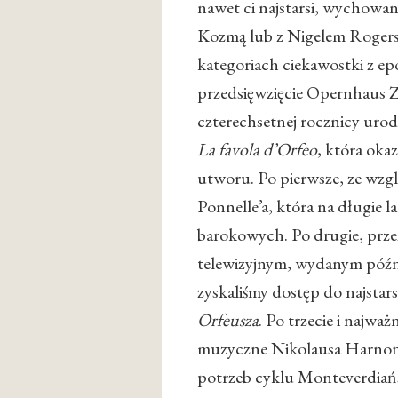
nawet ci najstarsi, wychowa
Kozmą lub z Nigelem Rogerse
kategoriach ciekawostki z epo
przedsięwzięcie Opernhaus Z
czterechsetnej rocznicy urod
La favola d’Orfeo
, która oka
utworu. Po pierwsze, ze wzgl
Ponnelle’a, która na długie l
barokowych. Po drugie, przez
telewizyjnym, wydanym późn
zyskaliśmy dostęp do najstars
Orfeusza
. Po trzecie i najwa
muzyczne Nikolausa Harnonco
potrzeb cyklu Monteverdiań