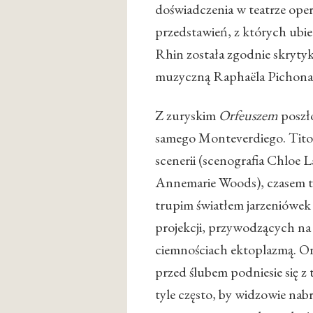
doświadczenia w teatrze oper
przedstawień, z których ubi
Rhin została zgodnie skryty
muzyczną Raphaëla Pichona
Z zuryskim
Orfeuszem
poszło
samego Monteverdiego. Titov 
scenerii (scenografia Chloe
Annemarie Woods), czasem ty
trupim światłem jarzeniówek
projekcji, przywodzących na 
ciemnościach ektoplazmą. Or
przed ślubem podniesie się z 
tyle często, by widzowie nab