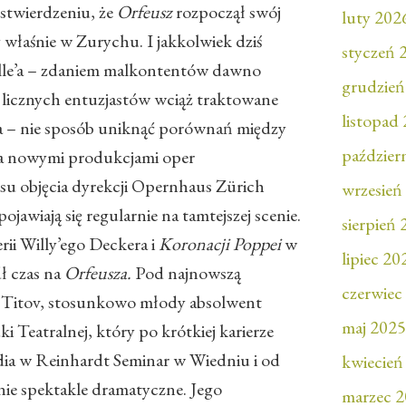
stwierdzeniu, że
Orfeusz
rozpoczął swój
luty 202
właśnie w Zurychu. I jakkolwiek dziś
styczeń 
elle’a – zdaniem malkontentów dawno
grudzień
j licznych entuzjastów wciąż traktowane
listopad
a – nie sposób uniknąć porównań między
paździer
. a nowymi produkcjami oper
su objęcia dyrekcji Opernhaus Zürich
wrzesień
awiają się regularnie na tamtejszej scenie.
sierpień
rii Willy’ego Deckera i
Koronacji Poppei
w
lipiec 20
dł czas na
Orfeusza.
Pod najnowszą
czerwiec
y Titov, stosunkowo młody absolwent
maj 2025
i Teatralnej, który po krótkiej karierze
udia w Reinhardt Seminar w Wiedniu i od
kwiecień
nie spektakle dramatyczne. Jego
marzec 