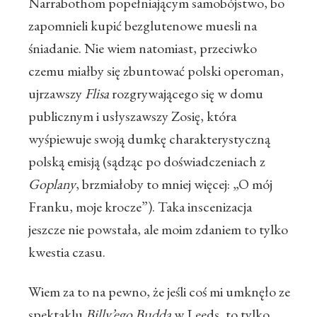
Narrabothom popełniającym samobójstwo, bo
zapomnieli kupić bezglutenowe muesli na
śniadanie. Nie wiem natomiast, przeciwko
czemu miałby się zbuntować polski operoman,
ujrzawszy
Flisa
rozgrywającego się w domu
publicznym i usłyszawszy Zosię, która
wyśpiewuje swoją dumkę charakterystyczną
polską emisją (sądząc po doświadczeniach z
Goplany
, brzmiałoby to mniej więcej: „O mój
Franku, moje krocze”). Taka inscenizacja
jeszcze nie powstała, ale moim zdaniem to tylko
kwestia czasu.
Wiem za to na pewno, że jeśli coś mi umknęło ze
spektaklu
Billy’ego Budda
w Leeds, to tylko