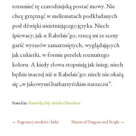
rozumieć tę czarodziejską postać mowy. Nie
chcę grzęznąć w melizmatach podkładanych
pod dźwięki nieistniejącego języka. Niech
śpiewacy, jak u Rabelais’go, rzucą mi ze sceny
garść wyrazów zamarzniętych, wyglądających
jak cukierki, w formie perełek rozmaitego
koloru. A kiedy słowa stopnieją jak śnieg, niech
będzie inaczej niż u Rabelais’go: niech nie okażą
się „w jakowymś barbarzyńskim narzeczu”.
Posted in:
Prasówka/My Articles Elsewhere
←
Pogromcy smoków i ludzi
Slayers of Dragons and People
→