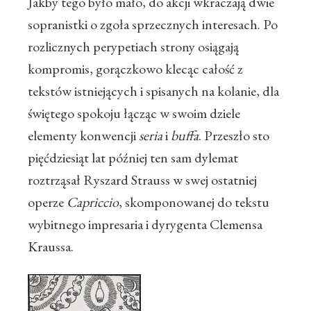
Jakby tego było mało, do akcji wkraczają dwie
sopranistki o zgoła sprzecznych interesach. Po
rozlicznych perypetiach strony osiągają
kompromis, gorączkowo klecąc całość z
tekstów istniejących i spisanych na kolanie, dla
świętego spokoju łącząc w swoim dziele
elementy konwencji
seria
i
buffa
. Przeszło sto
pięćdziesiąt lat później ten sam dylemat
roztrząsał Ryszard Strauss w swej ostatniej
operze
Capriccio
, skomponowanej do tekstu
wybitnego impresaria i dyrygenta Clemensa
Kraussa.