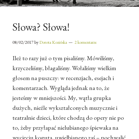
Słowa? Słowa!
08/02/2017
by
Dorota Kozińska
2 komentarze
Ileż to razy już o tym pisaliśmy. Mówiliśmy,
krzyczeliśmy, błagaliśmy. Wołaliśmy wielkim
głosem na puszczy: w recenzjach, esejach i
komentarzach. Wygląda jednak na to, że
jesteśmy w mniejszości. My, wątła grupka
dużych, nieźle wykształconych muzycznie i
teatralnie dzieci, które chodzą do opery nie po
to, żeby przyłapać nielubianego śpiewaka na
wycięciu koguta, uwielbianego zaś – pochwalić