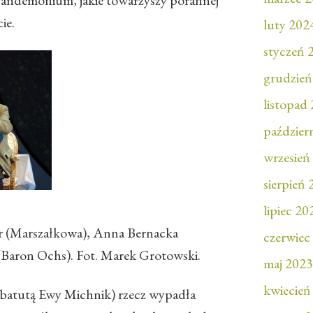
pandemonium, jakie towarzyszy porannej
ie.
luty 202
styczeń 
grudzień
listopad
paździer
wrzesień
sierpień
lipiec 20
er (Marszałkowa), Anna Bernacka
czerwiec
(Baron Ochs). Fot. Marek Grotowski.
maj 2023
kwiecień
 batutą Ewy Michnik) rzecz wypadła