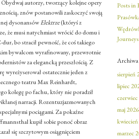
sy. Obydwaj autorzy, tworzący kolejne opery
Posts in 
nością, znów postanowili zaskoczyć swoją
Prasówka
pełnej dysonansów
Elektrze
(któryś z
Wędrówk
e, że musi natychmiast wrócić do domu i
Journeys
-dur, bo stracił pewność, że coś takiego
ńskim bywalcom wyrafinowany, przewrotnie
Archiwa
dernistów za elegancką przeszłością. Z
ę wyreżyserował ostatecznie jeden z
sierpień
ecznego teatru Max Reinhardt,
lipiec 20
go kolegę po fachu, który nie poradził
czerwiec
wikłanej narracji. Rozentuzjazmowanych
maj 2026
specjalnymi pociągami. Za pokaźne
kwiecień
fmannsthal kupił sobie ponoć obraz
azał się szczytowym osiągnięciem
marzec 