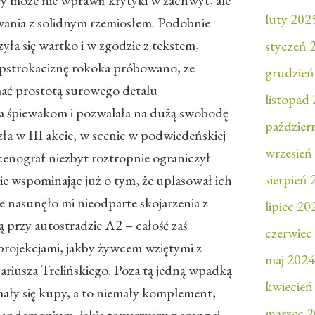
y może nie wprawił krytyki w zachwyt, ale
luty 202
wania z solidnym rzemiosłem. Podobnie
zyła się wartko i w zgodzie z tekstem,
styczeń 
 pstrokaciznę rokoka próbowano, ze
grudzień
ać prostotą surowego detalu
listopad
a śpiewakom i pozwalała na dużą swobodę
paździer
zła w III akcie, w scenie w podwiedeńskiej
wrzesień
scenograf niezbyt roztropnie ograniczył
sierpień
 wspominając już o tym, że uplasował ich
 nasunęło mi nieodparte skojarzenia z
lipiec 20
przy autostradzie A2 – całość zaś
czerwiec
projekcjami, jakby żywcem wziętymi z
maj 2024
Mariusza Trelińskiego. Poza tą jedną wpadką
kwiecień
mały się kupy, a to niemały komplement,
marzec 