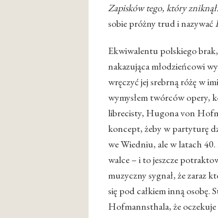
Zapisków tego, który zniknął
sobie próżny trud i nazywać
Ekwiwalentu polskiego brak, 
nakazująca młodzieńcowi wys
wręczyć jej srebrną różę w imie
wymysłem twórców opery, ko
librecisty, Hugona von Hofm
koncept, żeby w partyturę dz
we Wiedniu, ale w latach 40.
walce – i to jeszcze potrakto
muzyczny sygnał, że zaraz kt
się pod całkiem inną osobę. 
Hofmannsthala, że oczekuje 