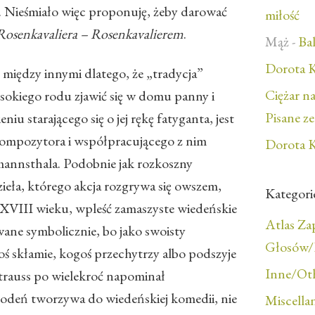
.
Nieśmiało więc proponuję, żeby darować
miłość
Rosenkavaliera –
Rosenkavalierem
.
Mąż
-
Bal
Dorota K
między innymi dlatego, że „tradycja”
Ciężar n
okiego rodu zjawić się w domu panny i
Pisane z
niu starającego się o jej rękę fatyganta, jest
mpozytora i współpracującego z nim
Dorota K
annsthala. Podobnie jak rozkoszny
ieła, którego akcja rozgrywa się owszem,
Kategori
 XVIII wieku, wpleść zamaszyste wiedeńskie
Atlas Z
wane symbolicznie, bo jako swoisty
Głosów/F
oś skłamie, kogoś przechytrzy albo podszyje
Inne/Ot
Strauss po wielekroć napominał
odeń tworzywa do wiedeńskiej komedii, nie
Miscella