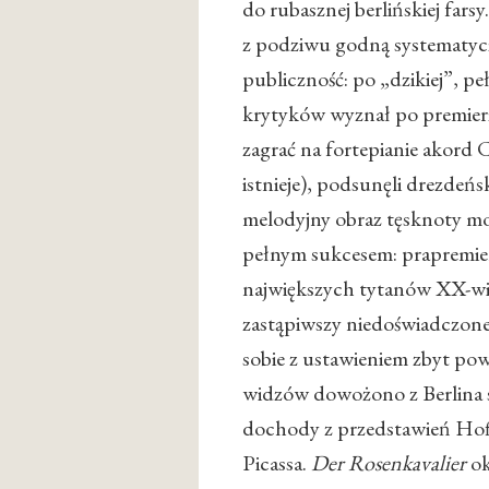
do rubasznej berlińskiej far
z podziwu godną systematycz
publiczność: po „dzikiej”, 
krytyków wyznał po premierz
zagrać na fortepianie akord C
istnieje), podsunęli drezde
melodyjny obraz tęsknoty mo
pełnym sukcesem: prapremier
największych tytanów XX-wi
zastąpiwszy niedoświadczone
sobie z ustawieniem zbyt po
widzów dowożono z Berlina 
dochody z przedstawień Hof
Picassa.
Der Rosenkavalier
ok