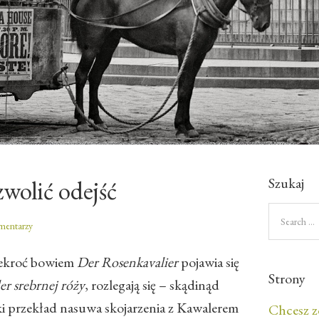
Szukaj
zwolić odejść
mentarzy
lekroć bowiem
Der
Rosenkavalier
pojawia się
Strony
r srebrnej róży
, rozlegają się – skądinąd
ki przekład nasuwa skojarzenia z Kawalerem
Chcesz z