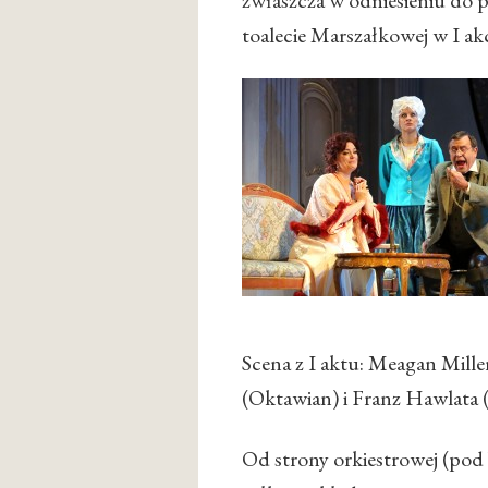
zwłaszcza w odniesieniu do 
toalecie Marszałkowej w I akc
Scena z I aktu: Meagan Mill
(Oktawian) i Franz Hawlata 
Od strony orkiestrowej (pod