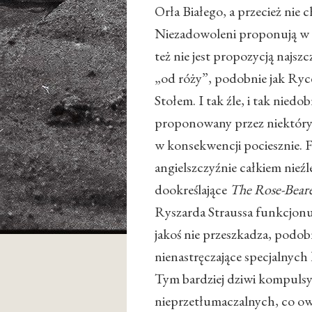
Orła Białego, a przecież nie
Niezadowoleni proponują w
też nie jest propozycją najszc
„od róży”, podobnie jak Ryce
Stołem. I tak źle, i tak niedo
proponowany przez niektóry
w konsekwencji pociesznie. F
angielszczyźnie całkiem nieźl
dookreślające
The Rose-Bear
Ryszarda Straussa funkcjonu
jakoś nie przeszkadza, podobn
nienastręczające specjalnyc
Tym bardziej dziwi kompuls
nieprzetłumaczalnych, co o