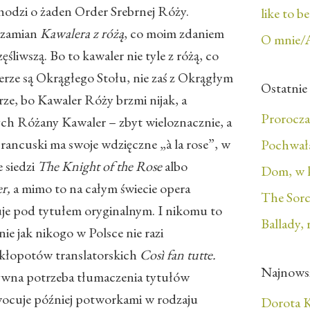
 chodzi o żaden Order Srebrnej Róży.
like to b
 zamian
Kawalera z różą
, co moim zdaniem
O mnie/
zęśliwszą. Bo to kawaler nie tyle z różą, co
rze są Okrągłego Stołu, nie zaś z Okrągłym
Ostatnie
brze, bo Kawaler Róży brzmi nijak, a
Prorocza
ch Różany Kawaler – zbyt wieloznacznie, a
rancuski ma swoje wdzięczne „à la rose”, w
Pochwała
e siedzi
The Knight of the Rose
albo
Dom, w 
er,
a mimo to na całym świecie opera
The Sorc
je pod tytułem oryginalnym. I nikomu to
Ballady, 
ie jak nikogo w Polsce nie razi
h kłopotów translatorskich
Così fan tutte.
Najnows
ywna potrzeba tłumaczenia tytułów
wocuje później potworkami w rodzaju
Dorota K