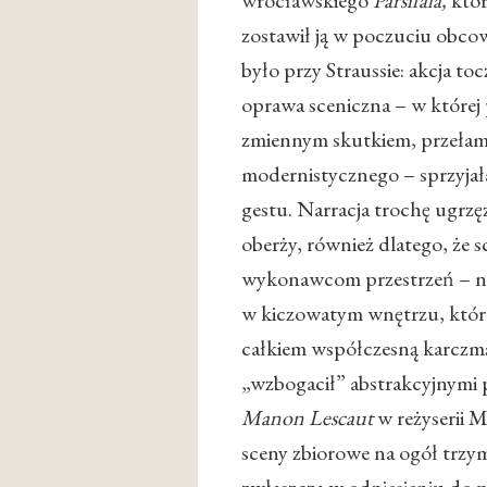
wrocławskiego
Parsifala,
któr
zostawił ją w poczuciu obco
było przy Straussie: akcja toc
oprawa sceniczna – w której
zmiennym skutkiem, przełam
modernistycznego – sprzyjał
gestu. Narracja trochę ugrzę
oberży, również dlatego, że 
wykonawcom przestrzeń – nie
w kiczowatym wnętrzu, które
całkiem współczesną karczmą 
„wzbogacił” abstrakcyjnymi 
Manon Lescaut
w reżyserii 
sceny zbiorowe na ogół trzy