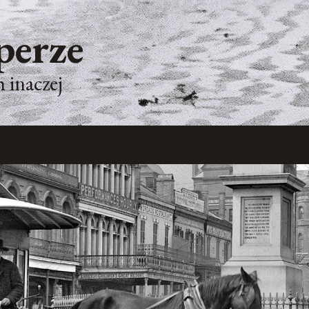
perze
 inaczej