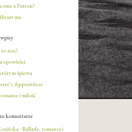
ecome a Patron?
About me
 wpisy
 to noc!
 opowieści
którym śpiewa
erer’s Apprentices
romanse i miłość
ze komentarze
ozińska
-
Ballady, romanse i