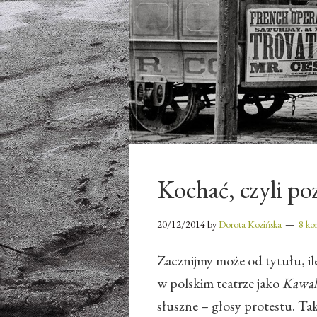
Kochać, czyli po
20/12/2014
by
Dorota Kozińska
8 ko
Zacznijmy może od tytułu, i
w polskim teatrze jako
Kawale
słuszne – głosy protestu. Ta