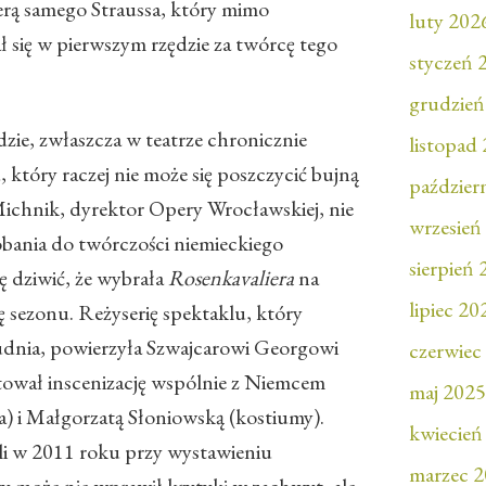
rą samego Straussa, który mimo
luty 202
ł się w pierwszym rzędzie za twórcę tego
styczeń 
grudzień
dzie, zwłaszcza w teatrze chronicznie
listopad
 który raczej nie może się poszczycić bujną
paździer
Michnik, dyrektor Opery Wrocławskiej, nie
wrzesień
obania do twórczości niemieckiego
sierpień
ę dziwić, że wybrała
Rosenkavaliera
na
lipiec 20
 sezonu. Reżyserię spektaklu, który
rudnia, powierzyła Szwajcarowi Georgowi
czerwiec
ował inscenizację wspólnie z Niemcem
maj 2025
) i Małgorzatą Słoniowską (kostiumy).
kwiecień
i w 2011 roku przy wystawieniu
marzec 