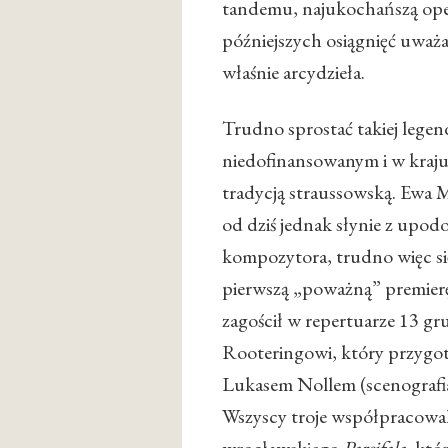
tandemu, najukochańszą ope
późniejszych osiągnięć uważa
właśnie arcydzieła.
Trudno sprostać takiej legen
niedofinansowanym i w kraju,
tradycją straussowską. Ewa 
od dziś jednak słynie z upod
kompozytora, trudno więc si
pierwszą „poważną” premierę
zagościł w repertuarze 13 g
Rooteringowi, który przygot
Lukasem Nollem (scenografia
Wszyscy troje współpracowal