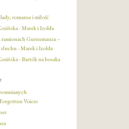
lady, romanse i miłość
ozińska
-
Marek i Izolda
a ramionach Gurnemanza –
e słuchu
-
Marek i Izolda
ozińska
-
Bartók na bosaka
e
apomnianych
orgotten Voices
her
nea