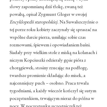
słowy zapomnianą dziś tłokę, zwaną też
powabą, opisał Zygmunt Gloger w swojej
Encyklopedii staropolskiej.
Na Suwalszczyźnie o
tej porze roku kobiety zaczynały się spraszać na
wspólne darcie pierza, umilając sobie czas
rozmowami, śpiewem i opowiadaniem baśni.
Siadały przy wielkim stole z miską na kolanach i
niczym Kopciuszki odzierały gęsie pióra z
chorągiewek, stosiny rzucając na podłogę,
twardsze promienie składając do misek, a
najcenniejszy puch – osobno. Praca trwała
tygodniami, a każdy wieczór kończył się sutym
poczęstunkiem, trwającym nieraz do późna w
nocy. W poczęstunku uczestniczyli też