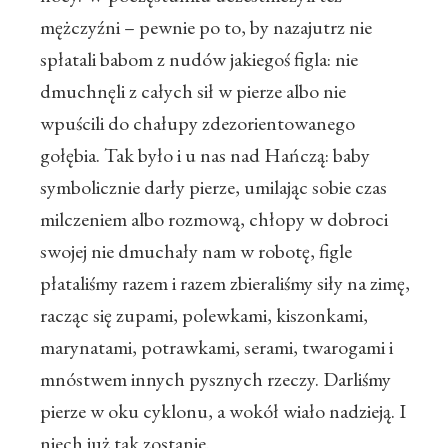
mężczyźni – pewnie po to, by nazajutrz nie
spłatali babom z nudów jakiegoś figla: nie
dmuchnęli z całych sił w pierze albo nie
wpuścili do chałupy zdezorientowanego
gołębia. Tak było i u nas nad Hańczą: baby
symbolicznie darły pierze, umilając sobie czas
milczeniem albo rozmową, chłopy w dobroci
swojej nie dmuchały nam w robotę, figle
płataliśmy razem i razem zbieraliśmy siły na zimę,
racząc się zupami, polewkami, kiszonkami,
marynatami, potrawkami, serami, twarogami i
mnóstwem innych pysznych rzeczy. Darliśmy
pierze w oku cyklonu, a wokół wiało nadzieją. I
niech już tak zostanie.