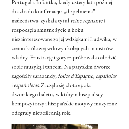
Portugalii. Infantka, kiedy cztery lata później
doszło do konfirmacji i „dopełnienia”
małżeństwa, zyskała tytuł
reine régnante
i
rozpoczęła smutne życie u boku
niezainteresowanego jej wdziękami Ludwika, w
cieniu królowej wdowy i kolejnych ministrów
władcy. Frustrację i gorycz próbowała osłodzić
sobie muzyką i tańcem. Na paryskim dworze
zagościły sarabandy,
folies d’Espagne
,
españolas
i
españoletas
. Zaczęła się złota epoka
dworskiego baletu, w którym hiszpańscy
kompozytorzy i hiszpańskie motywy muzyczne
odegrały niepoślednią rolę.