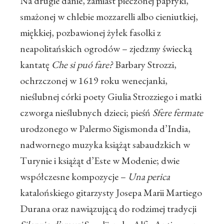
Na drugie danie, zamiast pieczonej papryki,
smażonej w chlebie mozzarelli albo cieniutkiej,
miękkiej, pozbawionej żyłek fasolki z
neapolitańskich ogrodów – zjedzmy świecką
kantatę
Che si puó fare?
Barbary Strozzi,
ochrzczonej w 1619 roku wenecjanki,
nieślubnej córki poety Giulia Strozziego i matki
czworga nieślubnych dzieci; pieśń
Sfere fermate
urodzonego w Palermo Sigismonda d’India,
nadwornego muzyka książąt sabaudzkich w
Turynie i książąt d’Este w Modenie; dwie
współczesne kompozycje –
Una perica
katalońskiego gitarzysty Josepa Marii Martiego
Durana oraz nawiązującą do rodzimej tradycji