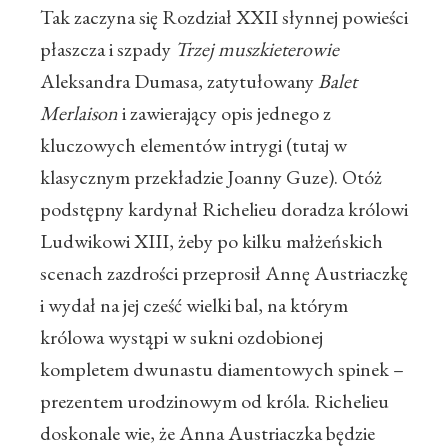
Tak zaczyna się Rozdział XXII słynnej powieści
płaszcza i szpady
Trzej muszkieterowie
Aleksandra Dumasa, zatytułowany
Balet
Merlaison
i zawierający opis jednego z
kluczowych elementów intrygi (tutaj w
klasycznym przekładzie Joanny Guze). Otóż
podstępny kardynał Richelieu doradza królowi
Ludwikowi XIII, żeby po kilku małżeńskich
scenach zazdrości przeprosił Annę Austriaczkę
i wydał na jej cześć wielki bal, na którym
królowa wystąpi w sukni ozdobionej
kompletem dwunastu diamentowych spinek –
prezentem urodzinowym od króla. Richelieu
doskonale wie, że Anna Austriaczka będzie