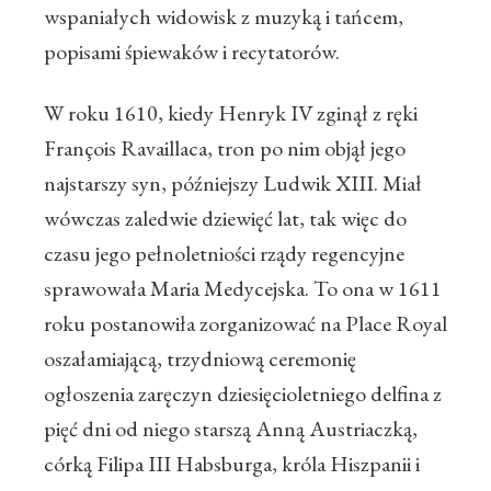
wspaniałych widowisk z muzyką i tańcem,
popisami śpiewaków i recytatorów.
W roku 1610, kiedy Henryk IV zginął z ręki
François Ravaillaca, tron po nim objął jego
najstarszy syn, późniejszy Ludwik XIII. Miał
wówczas zaledwie dziewięć lat, tak więc do
czasu jego pełnoletniości rządy regencyjne
sprawowała Maria Medycejska. To ona w 1611
roku postanowiła zorganizować na Place Royal
oszałamiającą, trzydniową ceremonię
ogłoszenia zaręczyn dziesięcioletniego delfina z
pięć dni od niego starszą Anną Austriaczką,
córką Filipa III Habsburga, króla Hiszpanii i