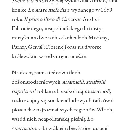
Silenzio d’amuri
Sycylijczyka Alfia Antico; a na
koniec
La suave melodia
z wydanego w 1650
roku
Il primo libro di Canzone
Andrei
Falconieriego, neapolitańskiego lutnisty,
muzyka na dworach szlacheckich Modeny,
Parmy, Genui i Florencji oraz na dworze
królewskim w rodzinnym mieście.
Na deser, zamiast słodziutkich
bożonarodzeniowych
susamielli
,
struffolli
napoletani
i oblanych czekoladą
mostaccioli
,
rozkoszujmy się smakiem ludowych tańców i
piosenek z najrozmaitszych regionów Włoch,
wśród nich neapolitańską pieśnią
Lo
guarracino
, o brzydkiej rybie, której uczeni