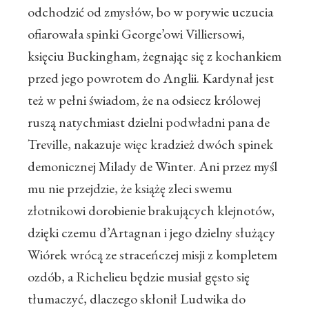
odchodzić od zmysłów, bo w porywie uczucia
ofiarowała spinki George’owi Villiersowi,
księciu Buckingham, żegnając się z kochankiem
przed jego powrotem do Anglii. Kardynał jest
też w pełni świadom, że na odsiecz królowej
ruszą natychmiast dzielni podwładni pana de
Treville, nakazuje więc kradzież dwóch spinek
demonicznej Milady de Winter. Ani przez myśl
mu nie przejdzie, że książę zleci swemu
złotnikowi dorobienie brakujących klejnotów,
dzięki czemu d’Artagnan i jego dzielny służący
Wiórek wrócą ze straceńczej misji z kompletem
ozdób, a Richelieu będzie musiał gęsto się
tłumaczyć, dlaczego skłonił Ludwika do