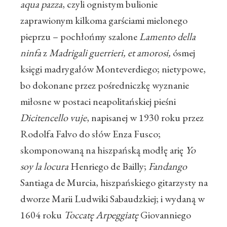
aqua pazza
, czyli ognistym bulionie
zaprawionym kilkoma garściami mielonego
pieprzu – pochłońmy szalone
Lamento della
ninfa
z
Madrigali guerrieri, et amorosi,
ósmej
księgi madrygałów Monteverdiego; nietypowe,
bo dokonane przez pośredniczkę wyznanie
miłosne w postaci neapolitańskiej pieśni
Dicitencello vuje
, napisanej w 1930 roku przez
Rodolfa Falvo do słów Enza Fusco;
skomponowaną na hiszpańską modłę arię
Yo
soy la locura
Henriego de Bailly;
Fandango
Santiaga de Murcia, hiszpańskiego gitarzysty na
dworze Marii Ludwiki Sabaudzkiej; i wydaną w
1604 roku
Toccatę Arpeggiatę
Giovanniego