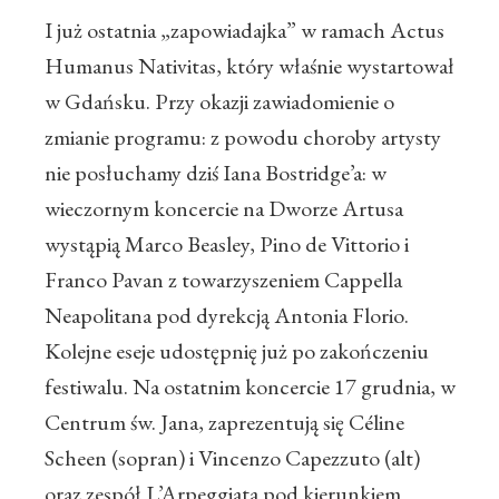
I już ostatnia „zapowiadajka” w ramach Actus
Humanus Nativitas, który właśnie wystartował
w Gdańsku. Przy okazji zawiadomienie o
zmianie programu: z powodu choroby artysty
nie posłuchamy dziś Iana Bostridge’a: w
wieczornym koncercie na Dworze Artusa
wystąpią Marco Beasley, Pino de Vittorio i
Franco Pavan z towarzyszeniem Cappella
Neapolitana pod dyrekcją Antonia Florio.
Kolejne eseje udostępnię już po zakończeniu
festiwalu. Na ostatnim koncercie 17 grudnia, w
Centrum św. Jana, zaprezentują się Céline
Scheen (sopran) i Vincenzo Capezzuto (alt)
oraz zespół L’Arpeggiata pod kierunkiem