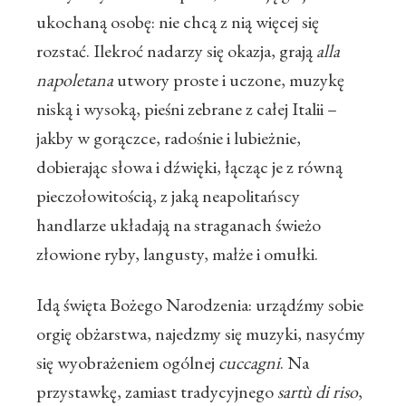
ukochaną osobę: nie chcą z nią więcej się
rozstać. Ilekroć nadarzy się okazja, grają
alla
napoletana
utwory proste i uczone, muzykę
niską i wysoką, pieśni zebrane z całej Italii –
jakby w gorączce, radośnie i lubieżnie,
dobierając słowa i dźwięki, łącząc je z równą
pieczołowitością, z jaką neapolitańscy
handlarze układają na straganach świeżo
złowione ryby, langusty, małże i omułki.
Idą święta Bożego Narodzenia: urządźmy sobie
orgię obżarstwa, najedzmy się muzyki, nasyćmy
się wyobrażeniem ogólnej
cuccagni
. Na
przystawkę, zamiast tradycyjnego
sartù di riso
,