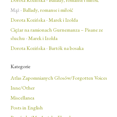
Dorota Kozińska
-
Ballady, romanse i miłość
Mąż
-
Ballady, romanse i miłość
Dorota Kozińska
-
Marek i Izolda
Ciężar na ramionach Gurnemanza – Pisane ze
słuchu
-
Marek i Izolda
Dorota Kozińska
-
Bartók na bosaka
Kategorie
Atlas Zapomnianych Głosów/Forgotten Voices
Inne/Other
Miscellanea
Posts in English