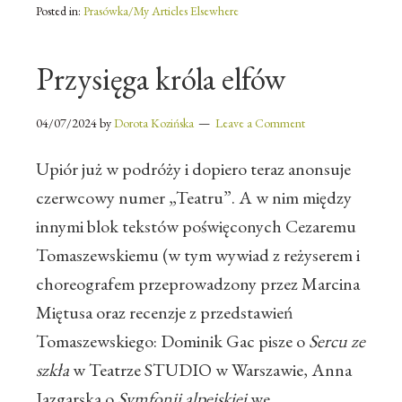
Posted in:
Prasówka/My Articles Elsewhere
Przysięga króla elfów
04/07/2024
by
Dorota Kozińska
Leave a Comment
Upiór już w podróży i dopiero teraz anonsuje
czerwcowy numer „Teatru”. A w nim między
innymi blok tekstów poświęconych Cezaremu
Tomaszewskiemu (w tym wywiad z reżyserem i
choreografem przeprowadzony przez Marcina
Miętusa oraz recenzje z przedstawień
Tomaszewskiego: Dominik Gac pisze o
Sercu ze
szkła
w Teatrze STUDIO w Warszawie, Anna
Jazgarska o
Symfonii alpejskiej
we