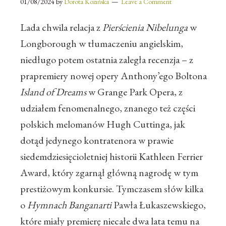
01/08/2024
by
Dorota Kozińska
Leave a Comment
Lada chwila relacja z
Pierścienia Nibelunga
w
Longborough w tłumaczeniu angielskim,
niedługo potem ostatnia zaległa recenzja – z
prapremiery nowej opery Anthony’ego Boltona
Island of Dreams
w Grange Park Opera, z
udziałem fenomenalnego, znanego też części
polskich melomanów Hugh Cuttinga, jak
dotąd jedynego kontratenora w prawie
siedemdziesięcioletniej historii Kathleen Ferrier
Award, który zgarnął główną nagrodę w tym
prestiżowym konkursie. Tymczasem słów kilka
o
Hymnach Banganarti
Pawła Łukaszewskiego,
które miały premierę niecałe dwa lata temu na