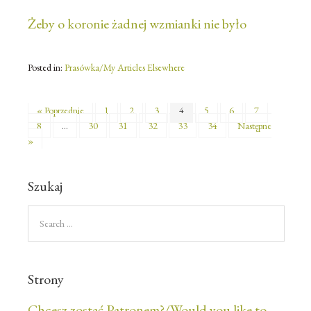
Żeby o koronie żadnej wzmianki nie było
Posted in:
Prasówka/My Articles Elsewhere
« Poprzednie
1
2
3
4
5
6
7
8
…
30
31
32
33
34
Następne
»
Szukaj
Strony
Chcesz zostać Patronem?/Would you like to