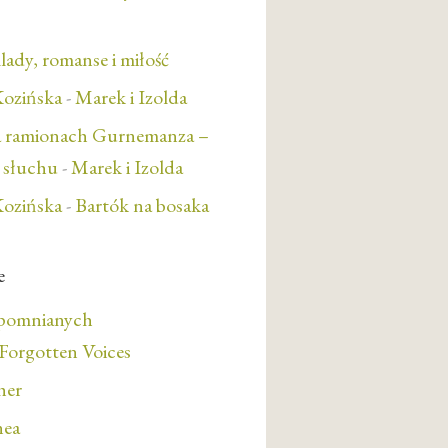
lady, romanse i miłość
ozińska
-
Marek i Izolda
a ramionach Gurnemanza –
e słuchu
-
Marek i Izolda
ozińska
-
Bartók na bosaka
e
apomnianych
orgotten Voices
her
nea