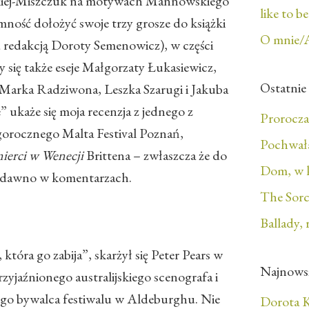
skiej-Miszczuk na motywach Mannowskiego
like to b
mność dołożyć swoje trzy grosze do książki
O mnie/
redakcją Doroty Semenowicz), w części
ły się także eseje Małgorzaty Łukasiewicz,
Ostatnie
Marka Radziwona, Leszka Szarugi i Jakuba
ukaże się moja recenzja z jednego z
Prorocza
orocznego Malta Festival Poznań,
Pochwała
ierci w Wenecji
Brittena – zwłaszcza że do
Dom, w 
iedawno w komentarzach.
The Sorc
Ballady, 
która go zabija”, skarżył się Peter Pears w
Najnows
rzyjaźnionego australijskiego scenografa i
łego bywalca festiwalu w Aldeburghu. Nie
Dorota K