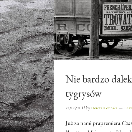
Nie bardzo daleko
tygrysów
29/06/2015
by
Dorota Kozińska
Lea
Już za nami prapremiera
Czar