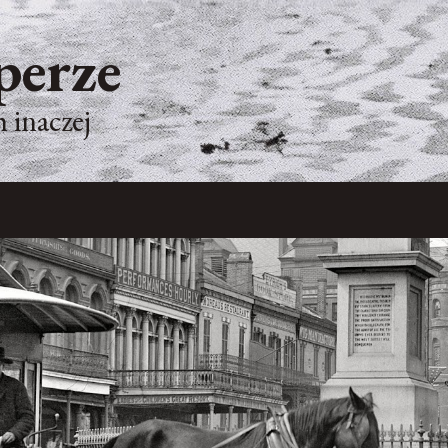
perze
 inaczej