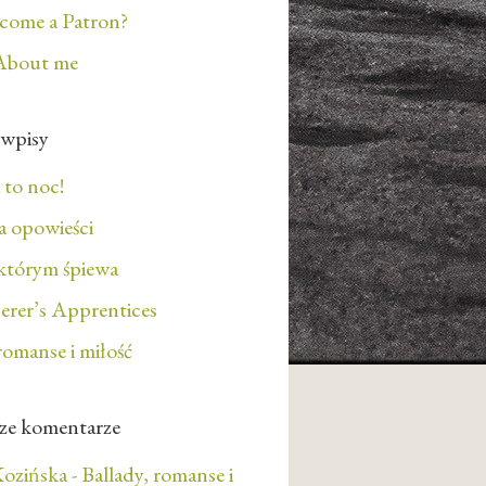
ecome a Patron?
About me
 wpisy
 to noc!
 opowieści
którym śpiewa
erer’s Apprentices
romanse i miłość
ze komentarze
ozińska
-
Ballady, romanse i