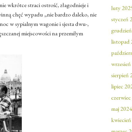
 wkrótce straci ostrość, złagodnieje i
luty 202
winną chęć wypadu „nie bardzo daleko, nie
styczeń 
 noc w sypialnym wagonie i sjesta dwu-,
grudzień
ęszczanej miejscowości na przemiłym
listopad
paździer
wrzesień
sierpień
lipiec 20
czerwiec
maj 2024
kwiecień
marzec 