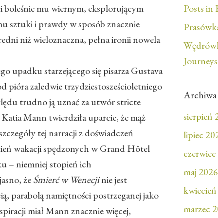
 i boleśnie mu wiernym, eksplorującym
Posts in 
u sztuki i prawdy w sposób znacznie
Prasówka
średni niż wieloznaczna, pełna ironii nowela
Wędrówk
Journeys
ego upadku starzejącego się pisarza Gustava
 pióra zaledwie trzydziestosześcioletniego
Archiwa
ględu trudno ją uznać za utwór stricte
sierpień
 Katia Mann twierdziła uparcie, że mąż
szczegóły tej narracji z doświadczeń
lipiec 20
nień wakacji spędzonych w Grand Hôtel
czerwiec
u – niemniej stopień ich
maj 2026
jasno, że
Śmierć w Wenecji
nie jest
kwiecień
ą, parabolą namiętności postrzeganej jako
marzec 
spiracji miał Mann znacznie więcej,