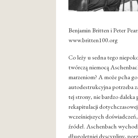
Benjamin Britten i Peter Pear
www.britten100.org
Co leży u sedna tego niepoko
twórczą niemocą Aschenbac
marzeniom? A może pcha go 
autodestrukcyjna potrzeba zam
tej strony, nie bardzo daleka 
rekapitulacji dotychczasowe
wcześniejszych doświadczeń
źródeł. Aschenbach wychodzi
długoletniej dyscypliny, por