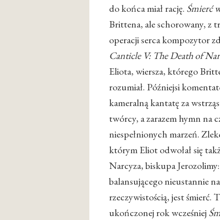
do końca miał rację.
Śmierć w
Brittena, ale schorowany, z 
operacji serca kompozytor zdo
Canticle V: The Death of Nar
Eliota, wiersza, którego Brit
rozumiał. Późniejsi komentato
kameralną kantatę za wstrząs
twórcy, a zarazem hymn na cze
niespełnionych marzeń. Zlek
którym Eliot odwołał się takż
Narcyza, biskupa Jerozolimy: 
balansującego nieustannie na 
rzeczywistością, jest śmierć.
ukończonej rok wcześniej
Śm