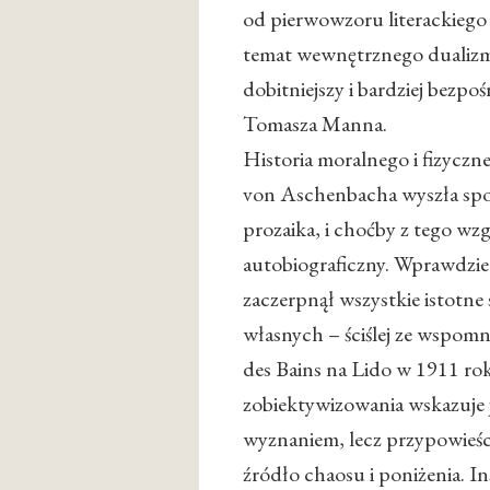
od pierwowzoru literackiego
temat wewnętrznego dualizm
dobitniejszy i bardziej bezpo
Tomasza Manna.
Historia moralnego i fizyczn
von Aschenbacha wyszła spod
prozaika, i choćby z tego wz
autobiograficzny. Wprawdzie
zaczerpnął wszystkie istotne 
własnych – ściślej ze wspom
des Bains na Lido w 1911 rok
zobiektywizowania wskazuje 
wyznaniem, lecz przypowieści
źródło chaosu i poniżenia. In