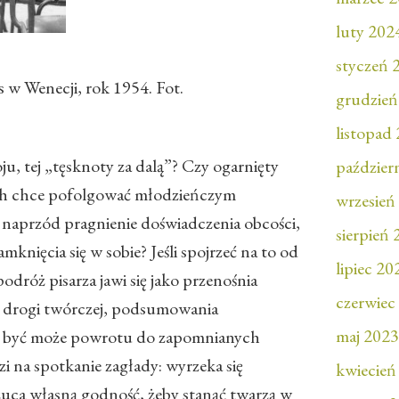
luty 202
styczeń 
s w Wenecji, rok 1954. Fot.
grudzień
listopad
ju, tej „tęsknoty za dalą”? Czy ogarnięty
paździer
h chce pofolgować młodzieńczym
wrzesień
naprzód pragnienie doświadczenia obcości,
sierpień
knięcia się w sobie? Jeśli spojrzeć na to od
lipiec 20
podróż pisarza jawi się jako przenośnia
czerwiec
j drogi twórczej, podsumowania
maj 2023
, być może powrotu do zapomnianych
 na spotkanie zagłady: wyrzeka się
kwiecień
zuca własną godność, żeby stanąć twarzą w