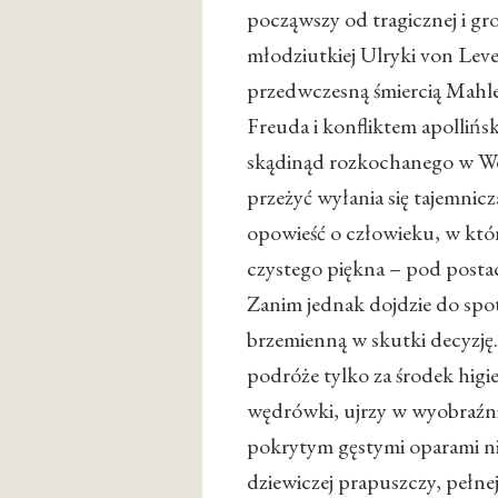
począwszy od tragicznej i gr
młodziutkiej Ulryki von Lev
przedwczesną śmiercią Mahle
Freuda i konfliktem apollińsk
skądinąd rozkochanego w Wen
przeżyć wyłania się tajemni
opowieść o człowieku, w któr
czystego piękna – pod posta
Zanim jednak dojdzie do spot
brzemienną w skutki decyzję
podróże tylko za środek hig
wędrówki, ujrzy w wyobraźni
pokrytym gęstymi oparami ni
dziewiczej prapuszczy, pełne