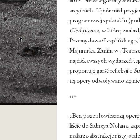
librettem Małgorzaty Sikor
arcydzieła. Upiór miał przyje
programowej spektaklu (pod 
Cień pisarza
, w której znalaz
Przemysława Czaplińskiego, 
Majmurka. Zanim w „Teatrze” 
najciekawszych wydarzeń teg
proponuję garść refleksji o
Śm
tej opery odwoływano się n
***
„Ben pisze złowieszczą operę, 
liście do Sidneya Nolana, zap
malarza-abstrakcjonisty, sta