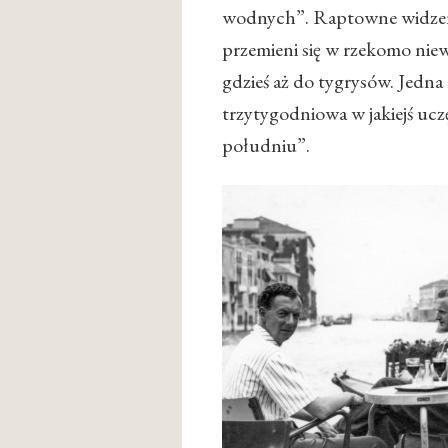
wodnych”. Raptowne widzenie
przemieni się w rzekomo nie
gdzieś aż do tygrysów. Jedna
trzytygodniowa w jakiejś ucz
południu”.