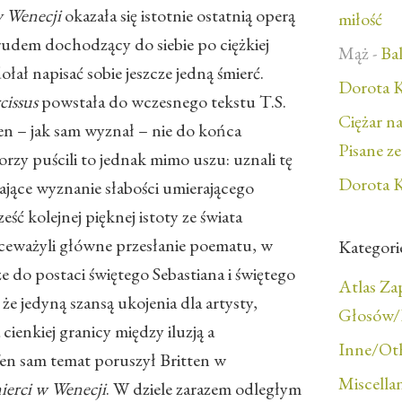
 Wenecji
okazała się istotnie ostatnią operą
miłość
trudem dochodzący do siebie po ciężkiej
Mąż
-
Bal
łał napisać sobie jeszcze jedną śmierć.
Dorota K
cissus
powstała do wczesnego tekstu T.S.
Ciężar n
ten – jak sam wyznał – nie do końca
Pisane z
rzy puścili to jednak mimo uszu: uznali tę
Dorota K
ające wyznanie słabości umierającego
ść kolejnej pięknej istoty ze świata
ceważyli główne przesłanie poematu, w
Kategori
e do postaci świętego Sebastiana i świętego
Atlas Z
że jedyną szansą ukojenia dla artysty,
Głosów/F
cienkiej granicy między iluzją a
Inne/Ot
 Ten sam temat poruszył Britten w
Miscella
ierci w Wenecji
. W dziele zarazem odległym