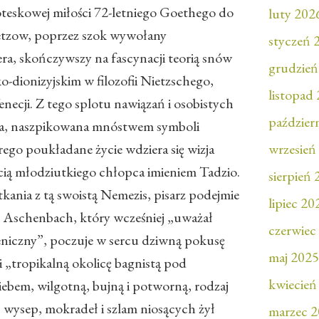
oteskowej miłości 72-letniego Goethego do
luty 202
etzow, poprzez szok wywołany
styczeń 
ra, skończywszy na fascynacji teorią snów
grudzień
o-dionizyjskim w filozofii Nietzschego,
listopad
ecji. Z tego splotu nawiązań i osobistych
paździer
cza, naszpikowana mnóstwem symboli
ego poukładane życie wdziera się wizja
wrzesień
cią młodziutkiego chłopca imieniem Tadzio.
sierpień
kania z tą swoistą Nemezis, pisarz podejmie
lipiec 20
. Aschenbach, który wcześniej „uważał
czerwiec
ieniczny”, poczuje w sercu dziwną pokusę
maj 2025
 „tropikalną okolicę bagnistą pod
kwiecień
ebem, wilgotną, bujną i potworną, rodzaj
j wysep, mokradeł i szlam niosących żył
marzec 