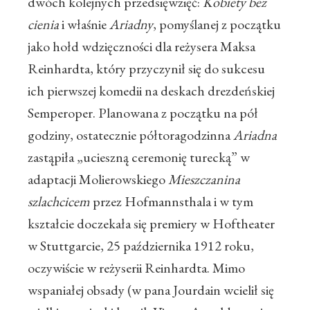
dwóch kolejnych przedsięwzięć:
Kobiety bez
cienia
i właśnie
Ariadny
, pomyślanej z początku
jako hołd wdzięczności dla reżysera Maksa
Reinhardta, który przyczynił się do sukcesu
ich pierwszej komedii na deskach drezdeńskiej
Semperoper. Planowana z początku na pół
godziny, ostatecznie półtoragodzinna
Ariadna
zastąpiła „ucieszną ceremonię turecką” w
adaptacji Molierowskiego
Mieszczanina
szlachcicem
przez Hofmannsthala i w tym
kształcie doczekała się premiery w Hoftheater
w Stuttgarcie, 25 października 1912 roku,
oczywiście w reżyserii Reinhardta. Mimo
wspaniałej obsady (w pana Jourdain wcielił się