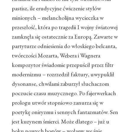
pastisz, ile erudycyjne ćwiczenie stylów
minionych – melancholijna wycieczka w
przeszłość, która po tragedii I wojny światowej
zamknęła się ostatecznie za Europą. Zawarte w
partyturze odniesienia do włoskiego belcanta,
twórczości Mozarta, Webera i Wagnera
kompozytor świadomie przepuścił przez filtr
modernizmu – rozrzedził faktury, uwypuklił
dysonanse, chwilami zaburzył słuchaczom
poczucie czasu muzycznego. Po fajerwerkach
prologu utwór stopniowo zanurza się w
poetykę oniryzmu i sennych fantazmatów. Sen
jest kuzynem śmierci. Może dlatego – już u
boku nowych bogów – wołamy we śnie