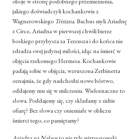
oboje w stronę podobnego przemienienia,
jakiego doświadczyli kochankowie z
Wagnerowskiego
Tristana
. Bachus myli Ariadnę
z Circe, Ariadna w pierwszej chwili bierze
boskiego przybysza za Tezeusza i do końca nie
zdradza swej jedynej miłości, idąc na śmierć w
objęcia rzekomego Hermesa. Kochankowie
padają sobie w objęcia, wzruszona Zerbinetta
oznajmia, że gdy nadchodzi nowe bóstwo,
oddajemy mu się w milczeniu. Wieloznaczne to
słowa. Poddajemy się, czy składamy z siebie
ofiarę? Bez słowa czy oniemiałe w obliczu
śmierci tego, co pamiętamy?
Ariadna na Naksos
to nie tyle wirtuozowski