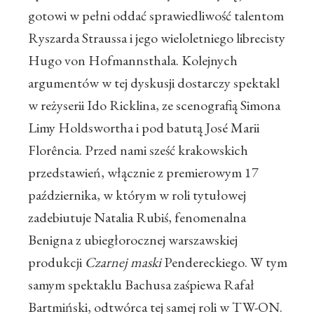
gotowi w pełni oddać sprawiedliwość talentom
Ryszarda Straussa i jego wieloletniego librecisty
Hugo von Hofmannsthala. Kolejnych
argumentów w tej dyskusji dostarczy spektakl
w reżyserii Ido Ricklina, ze scenografią Simona
Limy Holdswortha i pod batutą José Marii
Florência. Przed nami sześć krakowskich
przedstawień, włącznie z premierowym 17
października, w którym w roli tytułowej
zadebiutuje Natalia Rubiś, fenomenalna
Benigna z ubiegłorocznej warszawskiej
produkcji
Czarnej maski
Pendereckiego. W tym
samym spektaklu Bachusa zaśpiewa Rafał
Bartmiński, odtwórca tej samej roli w TW-ON.