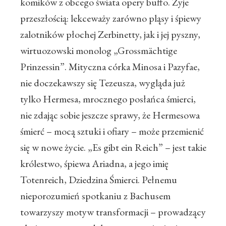
komików z obcego świata opery buffo. Żyje
przeszłością: lekceważy zarówno pląsy i śpiewy
zalotników płochej Zerbinetty, jak i jej pyszny,
wirtuozowski monolog „Grossmächtige
Prinzessin”. Mityczna córka Minosa i Pazyfae,
nie doczekawszy się Tezeusza, wygląda już
tylko Hermesa, mrocznego posłańca śmierci,
nie zdając sobie jeszcze sprawy, że Hermesowa
śmierć – mocą sztuki i ofiary – może przemienić
się w nowe życie. „Es gibt ein Reich” – jest takie
królestwo, śpiewa Ariadna, a jego imię
Totenreich, Dziedzina Śmierci. Pełnemu
nieporozumień spotkaniu z Bachusem
towarzyszy motyw transformacji – prowadzący