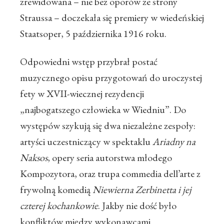
zrewidowana – nie bez oporów ze strony
Straussa – doczekała się premiery w wiedeńskiej
Staatsoper, 5 października 1916 roku.
Odpowiedni wstęp przybrał postać
muzycznego opisu przygotowań do uroczystej
fety w XVII-wiecznej rezydencji
„najbogatszego człowieka w Wiedniu”. Do
występów szykują się dwa niezależne zespoły:
artyści uczestniczący w spektaklu
Ariadny na
Naksos
, opery seria autorstwa młodego
Kompozytora, oraz trupa commedia dell’arte z
frywolną komedią
Niewierna Zerbinetta i jej
czterej kochankowie
. Jakby nie dość było
konfliktów między wykonawcami