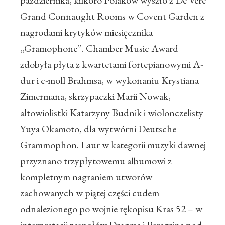
października, kilkoro Polaków wyszło z De Vere
Grand Connaught Rooms w Covent Garden z
nagrodami krytyków miesięcznika
„Gramophone”. Chamber Music Award
zdobyła płyta z kwartetami fortepianowymi A-
dur i c-moll Brahmsa, w wykonaniu Krystiana
Zimermana, skrzypaczki Marii Nowak,
altowiolistki Katarzyny Budnik i wiolonczelisty
Yuya Okamoto, dla wytwórni Deutsche
Grammophon. Laur w kategorii muzyki dawnej
przyznano trzypłytowemu albumowi z
kompletnym nagraniem utworów
zachowanych w piątej części cudem
odnalezionego po wojnie rękopisu Kras 52 – w