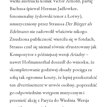
wielki austriacki komik Victor Arnold, partię
Bachusa śpiewał Herman Jadlowker,
fenomenalny żydowski tenor z Łotwy),
umuzyczniony przez Straussa
Der Bürger als
Edelmann
nie zadowolił właściwie nikogo.
Znudzona publiczność wierciła się w fotelach,
Strauss czuł się niemal równie sfrustrowany jak
Kompozytor z późniejszej wersji
Ariadny
–
nawet Hofmannsthal doszedł do wniosku, że
skompletowanie godziwej obsady pociąga za
sobą tak ogromne koszty, że lepiej przekształcić
ten
divertissement
w utwór osobny, poprzedzić
go odpowiednim wstępem muzycznym i
przenieść akcję z Paryża do Wiednia. Wersja