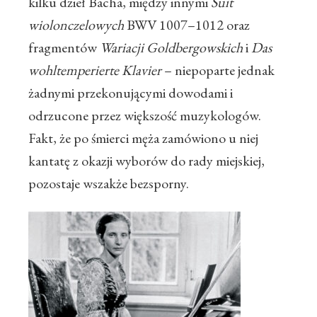
kilku dzieł Bacha, między innymi
Suit
wiolonczelowych
BWV 1007–1012 oraz
fragmentów
Wariacji Goldbergowskich
i
Das
wohltemperierte Klavier
– niepoparte jednak
żadnymi przekonującymi dowodami i
odrzucone przez większość muzykologów.
Fakt, że po śmierci męża zamówiono u niej
kantatę z okazji wyborów do rady miejskiej,
pozostaje wszakże bezsporny.