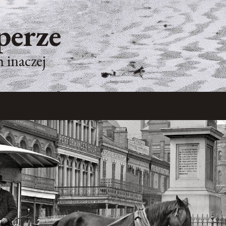
perze
 inaczej