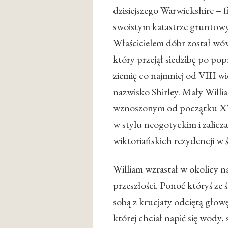
dzisiejszego Warwickshire –
swoistym katastrze gruntow
Właścicielem dóbr został wó
który przejął siedzibę po po
ziemię co najmniej od VIII w
nazwisko Shirley. Mały Will
wznoszonym od początku XV
w stylu neogotyckim i zalic
wiktoriańskich rezydencji w 
William wzrastał w okolicy n
przeszłości. Ponoć któryś ze
sobą z krucjaty odciętą głow
której chciał napić się wody