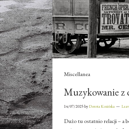
Miscellanea
Muzykowanie z 
14/07/2025
by
Dorota Kozińska
Lea
Dużo tu ostatnio relacji – a 