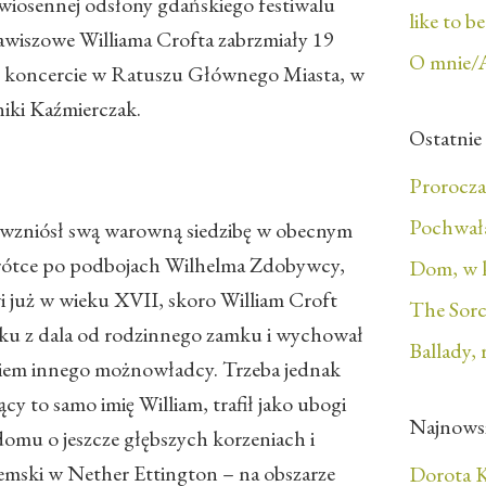
 wiosennej odsłony gdańskiego festiwalu
like to b
iszowe Williama Crofta zabrzmiały 19
O mnie/
 koncercie w Ratuszu Głównego Miasta, w
iki Kaźmierczak.
Ostatnie
Prorocza
Pochwała
 wzniósł swą warowną siedzibę w obecnym
rótce po podbojach Wilhelma Zdobywcy,
Dom, w 
i już w wieku XVII, skoro William Croft
The Sorc
oku z dala od rodzinnego zamku i wychował
Ballady, 
ałkiem innego możnowładcy. Trzeba jednak
ący to samo imię William, trafił jako ubogi
Najnows
mu o jeszcze głębszych korzeniach i
ziemski w Nether Ettington – na obszarze
Dorota K