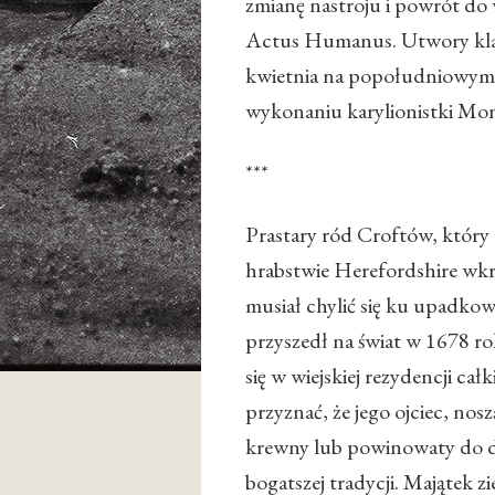
zmianę nastroju i powrót do
Actus Humanus. Utwory klaw
kwietnia na popołudniowym
wykonaniu karylionistki Mon
***
Prastary ród Croftów, który
hrabstwie Herefordshire wk
musiał chylić się ku upadkow
przyszedł na świat w 1678 r
się w wiejskiej rezydencji c
przyznać, że jego ojciec, nosz
krewny lub powinowaty do do
bogatszej tradycji. Majątek 