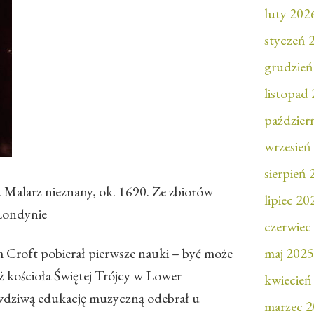
luty 202
styczeń 
grudzień
listopad
paździer
wrzesień
sierpień
. Malarz nieznany, ok. 1690. Ze zbiorów
lipiec 20
 Londynie
czerwiec
 Croft pobierał pierwsze nauki – być może
maj 2025
uż kościoła Świętej Trójcy w Lower
kwiecień
wdziwą edukację muzyczną odebrał u
marzec 