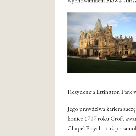
wychowankiem Blowa, starszy
Rezydencja Ettington Park w
Jego prawdziwa kariera zaczę
koniec 1707 roku Croft awan
Chapel Royal – tuż po samobó