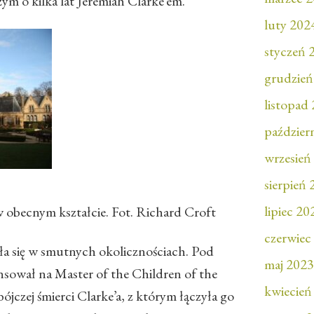
m o kilka lat Jeremiah Clarke’em.
luty 202
styczeń 
grudzień
listopad
paździer
wrzesień
sierpień
lipiec 20
 obecnym kształcie. Fot. Richard Croft
czerwiec
ła się w smutnych okolicznościach. Pod
maj 2023
sował na Master of the Children of the
kwiecień
jczej śmierci Clarke’a, z którym łączyła go