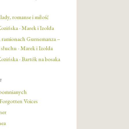
lady, romanse i miłość
ozińska
-
Marek i Izolda
a ramionach Gurnemanza –
e słuchu
-
Marek i Izolda
ozińska
-
Bartók na bosaka
e
apomnianych
orgotten Voices
her
nea