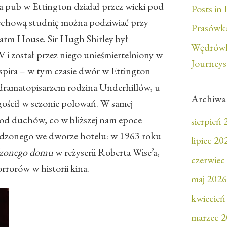
 pub w Ettington działał przez wieki pod
Posts in 
pechową studnię można podziwiać przy
Prasówka
Farm House. Sir Hugh Shirley był
Wędrówk
 i został przez niego unieśmiertelniony w
Journeys
ekspira – w tym czasie dwór w Ettington
z dramatopisarzem rodzina Underhillów, u
Archiwa
 gościł w sezonie polowań. W samej
 od duchów, co w bliższej nam epoce
sierpień
adzonego we dworze hotelu: w 1963 roku
lipiec 20
zonego domu
w reżyserii Roberta Wise’a,
czerwiec
rrorów w historii kina.
maj 2026
kwiecień
marzec 