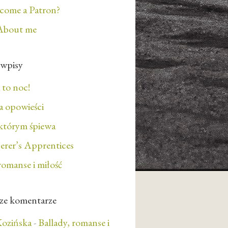
ecome a Patron?
About me
 wpisy
 to noc!
 opowieści
którym śpiewa
erer’s Apprentices
romanse i miłość
ze komentarze
ozińska
-
Ballady, romanse i