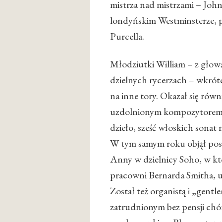
mistrza nad mistrzami – Joh
londyńskim Westminsterze, p
Purcella.
Młodziutki William – z głow
dzielnych rycerzach – wkrót
na inne tory. Okazał się równ
uzdolnionym kompozytorem.
dzieło, sześć włoskich sonat n
W tym samym roku objął pos
Anny w dzielnicy Soho, w kt
pracowni Bernarda Smitha, u
Został też organistą i „gentl
zatrudnionym bez pensji ch