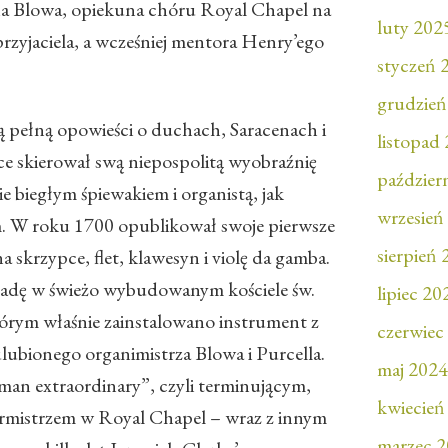
na Blowa, opiekuna chóru Royal Chapel na
luty 202
rzyjaciela, a wcześniej mentora Henry’ego
styczeń 
grudzień
ą pełną opowieści o duchach, Saracenach i
listopad
ce skierował swą niepospolitą wyobraźnię
paździer
ie biegłym śpiewakiem i organistą, jak
wrzesień
 W roku 1700 opublikował swoje pierwsze
sierpień
a skrzypce, flet, klawesyn i violę da gamba.
adę w świeżo wybudowanym kościele św.
lipiec 20
órym właśnie zainstalowano instrument z
czerwiec
lubionego organimistrza Blowa i Purcella.
maj 2024
eman extraordinary”, czyli terminującym,
kwiecień
órmistrzem w Royal Chapel – wraz z innym
marzec 