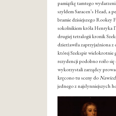
pamiątkę tamtego wydarzenia
szyldem Saracen’s Head, a 
bramie dzisiejszego Rookey 
sokolnikiem króla Henryka IV
drugiej tetralogii kronik Sz
dzierżawiła zaprzyjaźniona 
której Szekspir wielokrotnie
rezydencji podobno roiło się
wykorzystali zarządcy prow
kręcono tu sceny do
Nawied
jednego z najsłynniejszych ho