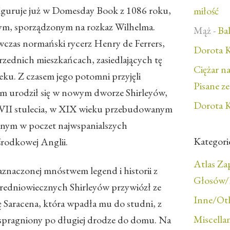
 figuruje już w Domesday Book z 1086 roku,
miłość
ym, sporządzonym na rozkaz Wilhelma.
Mąż
-
Bal
wczas normański rycerz Henry de Ferrers,
Dorota K
przednich mieszkańcach, zasiedlających tę
Ciężar n
ieku. Z czasem jego potomni przyjęli
Pisane z
iam urodził się w nowym dworze Shirleyów,
Dorota K
II stulecia, w XIX wieku przebudowanym
zanym w poczet najwspanialszych
Kategori
środkowej Anglii.
Atlas Z
aznaczonej mnóstwem legend i historii z
Głosów/F
 średniowiecznych Shirleyów przywiózł ze
Inne/Ot
ę Saracena, która wpadła mu do studni, z
Miscella
, spragniony po długiej drodze do domu. Na