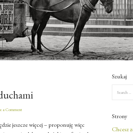
Szukaj
duchami
ve a Comment
Strony
będzie jeszcze więcej – proponuję więc
Chcesz z