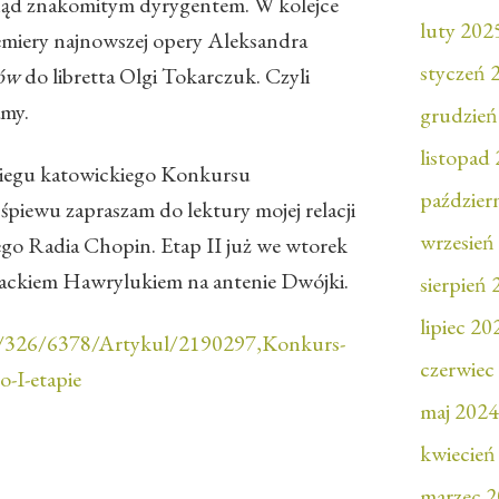
inąd znakomitym dyrygentem. W kolejce
luty 202
remiery najnowszej opery Aleksandra
styczeń 
gów
do libretta Olgi Tokarczuk. Czyli
amy.
grudzień
listopad
biegu katowickiego Konkursu
paździer
piewu zapraszam do lektury mojej relacji
wrzesień
iego Radia Chopin. Etap II już we wtorek
ackiem Hawrylukiem na antenie Dwójki.
sierpień
lipiec 20
pl/326/6378/Artykul/2190297,Konkurs-
czerwiec
-I-etapie
maj 2024
kwiecień
marzec 