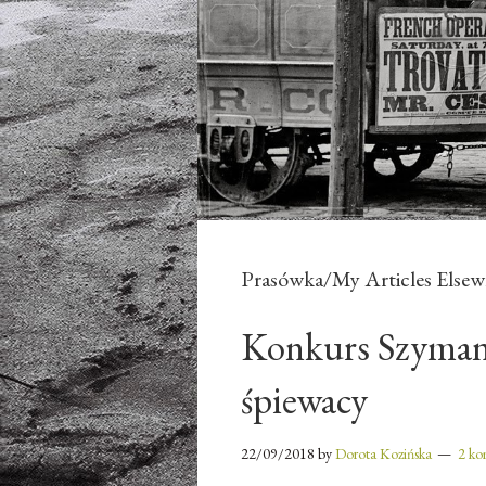
Prasówka/My Articles Elsew
Konkurs Szyman
śpiewacy
22/09/2018
by
Dorota Kozińska
2 ko