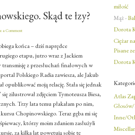
miłość
wskiego. Skąd te łzy?
Mąż
-
Bal
Dorota K
ve a Comment
Ciężar n
iega końca – dziś naprędce
Pisane z
giego etapu, jutro wraz z Jackiem
Dorota K
ransmisję z przesłuchań finałowych w
portal Polskiego Radia zawiesza, ale Jakub
Kategori
ł opublikować moją relację. Stała się jednak
 się zilustrował zdjęciem Tymoteusza Biesa,
Atlas Z
cznych. Trzy lata temu płakałam po nim,
Głosów/F
nkursu Chopinowskiego. Teraz gęba mi się
Inne/Ot
 śpiewacy, którzy moim zdaniem zasłużyli
Miscella
sie, za kilka lat powetują sobie tę