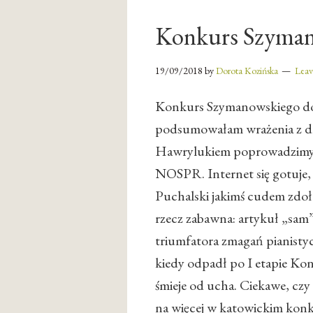
Konkurs Szymano
19/09/2018
by
Dorota Kozińska
Lea
Konkurs Szymanowskiego dob
podsumowałam wrażenia z dru
Hawrylukiem poprowadzimy t
NOSPR. Internet się gotuje, 
Puchalski jakimś cudem zdoła
rzecz zabawna: artykuł „sam”
triumfatora zmagań pianisty
kiedy odpadł po I etapie Ko
śmieje od ucha. Ciekawe, czy
na więcej w katowickim konkur