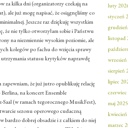
w za kilka dni (organizatorzy czekają na
luty 202
), ale już mogę napisać, że osiągnęliśmy co
styczeń 
inimalnej. Jeszcze raz dziękuję wszystkim
grudzień
ę, że nie tylko otworzyłam sobie i Państwu
listopad
trony na niezmiennie wysokim poziomie, ale
paździer
zych kolegów po fachu do wzięcia sprawy
m utrzymania statusu krytyków naprawdę
wrzesień
sierpień
lipiec 20
 zapewniam, że już jutro opublikuję relację
czerwiec
Berlina, na koncert Ensemble
-Saal (w ramach tegorocznego MusikFest),
maj 2025
otwarcie sezonu operowego cudaczną
kwiecień
w bardzo dobrej obsadzie i z całkiem do niej
marzec 