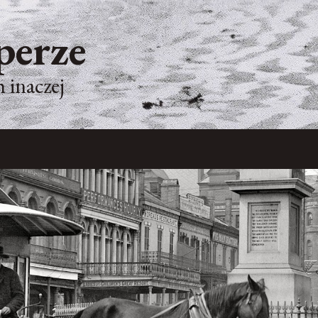
perze
 inaczej