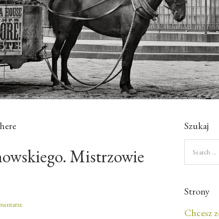
here
Szukaj
owskiego. Mistrzowie
Strony
mentarze
Chcesz z