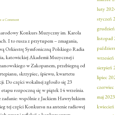
luty 202
styczeń 
ve a Comment
grudzień
zynarodowy Konkurs Muzyczny im. Karola
listopad
h. I to rusza z przytupem – zmagania,
paździer
ą Orkiestrę Symfoniczną Polskiego Radia
ia, katowickiej Akademii Muzycznej i
wrzesień
ymanowskiego w Zakopanem, przebiegną od
sierpień
ortepianu, skrzypiec, śpiewu, kwartetu
lipiec 20
 Do części wokalnej zgłosiło się 23
czerwiec
 etapu rozpoczną się w piątek 14 września.
maj 2023
 zadanie: wspólnie z Jackiem Hawrylukiem
g tej części Konkursu na antenie radiowej
kwiecień
ch uwag i refleksji o konkursowym