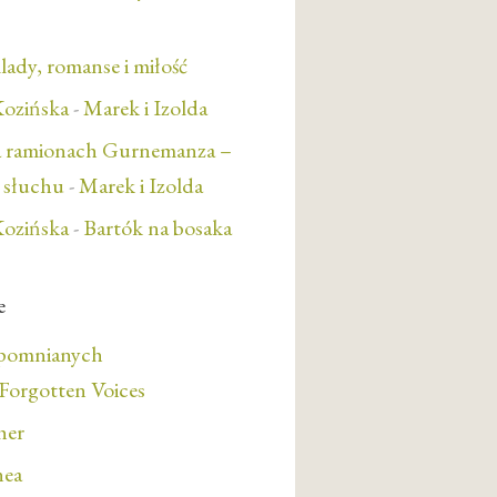
lady, romanse i miłość
ozińska
-
Marek i Izolda
a ramionach Gurnemanza –
e słuchu
-
Marek i Izolda
ozińska
-
Bartók na bosaka
e
apomnianych
orgotten Voices
her
nea