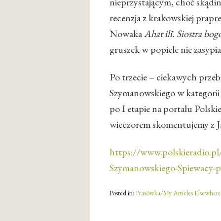
nieprzystającym, choć skąd
recenzja z krakowskiej prap
Nowaka
Ahat ilī. Siostra bo
gruszek w popiele nie zasypi
Po trzecie – ciekawych prze
Szymanowskiego w kategorii ś
po I etapie na portalu Polsk
wieczorem skomentujemy z J
https://www.polskieradio.
Szymanowskiego-Spiewacy-po
Posted in:
Prasówka/My Articles Elsewhere