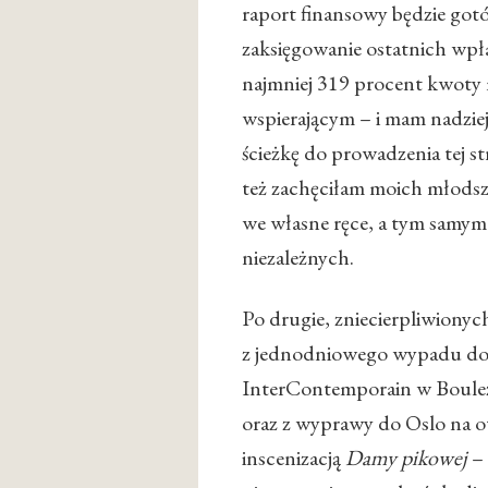
raport finansowy będzie gotó
zaksięgowanie ostatnich wpłat
najmniej 319 procent kwoty m
wspierającym – i mam nadziej
ścieżkę do prowadzenia tej s
też zachęciłam moich młods
we własne ręce, a tym samy
niezależnych.
Po drugie, zniecierpliwionych
z jednodniowego wypadu do 
InterContemporain w Boulez
oraz z wyprawy do Oslo na 
inscenizacją
Damy pikowej
– 