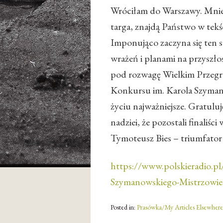
Wróciłam do Warszawy. Mniej
targa, znajdą Państwo w tekś
Imponująco zaczyna się ten
wrażeń i planami na przyszłoś
pod rozwagę Wielkim Przeg
Konkursu im. Karola Szymano
życiu najważniejsze. Gratuluj
nadziei, że pozostali finali
Tymoteusz Bies – triumfator 
https://www.polskieradio.
Szymanowskiego-Mistrzowie
Posted in:
Prasówka/My Articles Elsewhere