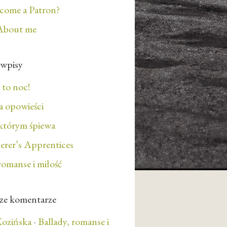
ecome a Patron?
About me
 wpisy
 to noc!
 opowieści
którym śpiewa
erer’s Apprentices
romanse i miłość
ze komentarze
ozińska
-
Ballady, romanse i