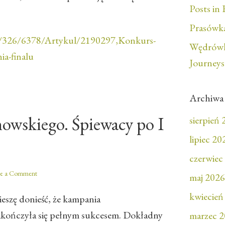
Posts in 
Prasówka
pl/326/6378/Artykul/2190297,Konkurs-
Wędrówk
a-finalu
Journeys
Archiwa
wskiego. Śpiewacy po I
sierpień
lipiec 20
czerwiec
ve a Comment
maj 2026
kwiecień
eszę donieść, że kampania
kończyła się pełnym sukcesem. Dokładny
marzec 