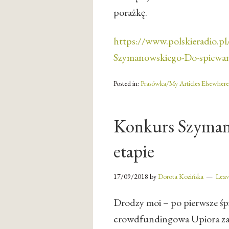
porażkę.
https://www.polskieradio.
Szymanowskiego-Do-spiewani
Posted in:
Prasówka/My Articles Elsewhere
Konkurs Szymano
etapie
17/09/2018
by
Dorota Kozińska
Lea
Drodzy moi – po pierwsze śpi
crowdfundingowa Upiora za