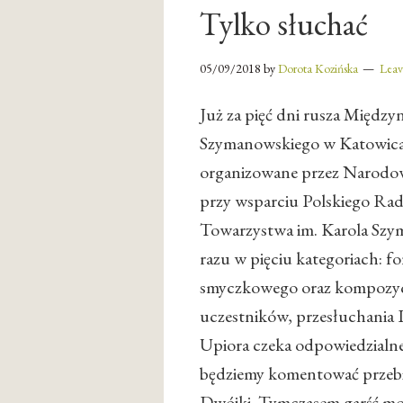
Tylko słuchać
05/09/2018
by
Dorota Kozińska
Lea
Już za pięć dni rusza Międ
Szymanowskiego w Katowicac
organizowane przez Narodow
przy wsparciu Polskiego Rad
Towarzystwa im. Karola Sz
razu w pięciu kategoriach: f
smyczkowego oraz kompozycji.
uczestników, przesłuchania I
Upiora czeka odpowiedzialne
będziemy komentować przebie
Dwójki. Tymczasem garść moi