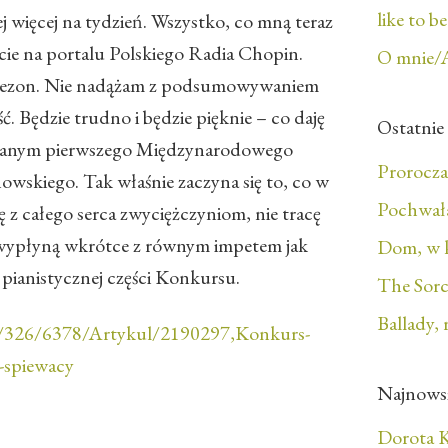
like to b
 więcej na tydzień. Wszystko, co mną teraz
cie na portalu Polskiego Radia Chopin.
O mnie/
 sezon. Nie nadążam z podsumowywaniem
ć. Będzie trudno i będzie pięknie – co daję
Ostatnie
ranym pierwszego Międzynarodowego
Prorocza
wskiego. Tak właśnie zaczyna się to, co w
Pochwała
ę z całego serca zwyciężczyniom, nie tracę
ści wypłyną wkrótce z równym impetem jak
Dom, w 
pianistycznej części Konkursu.
The Sorc
Ballady, 
pl/326/6378/Artykul/2190297,Konkurs-
-spiewacy
Najnows
Dorota K