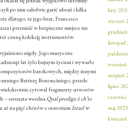
li okazał się jednak wyjątkowo skromny:
yli po nim zaledwie garść ubrań i kilka
luty 202
że dlatego, że jego brat, Francesco
styczeń 
usza i przenieść w bezpieczne miejsce nie
grudzień
e też cenną kolekcję instrumentów.
listopad
e wyjaśniono nigdy. Jego muzyczne
paździer
kadziesiąt lat żyło bujnym życiem i wywarło
wrzesień
kompozytorów barokowych, między innymi
sierpień
vanniego Battistę Bononciniego, przede
lipiec 20
y wielokrotnie cytował fragmenty utworów
czerwiec
ch – serenata weselna
Qual prodigo è ch’io
u aż na pięć chórów z oratorium
Izrael w
maj 2023
kwiecień