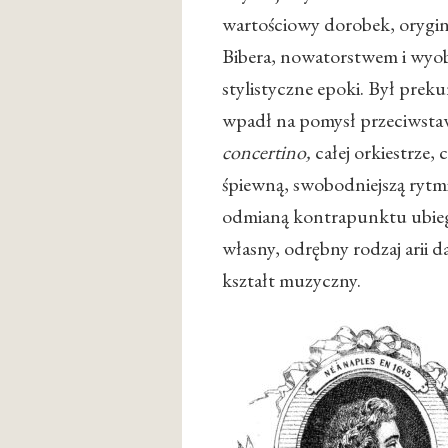
wartościowy dorobek, orygin
Bibera, nowatorstwem i wyob
stylistyczne epoki. Był prek
wpadł na pomysł przeciwsta
concertino,
całej orkiestrze, 
śpiewną, swobodniejszą rytm
odmianą kontrapunktu ubiegł 
własny, odrębny rodzaj arii d
kształt muzyczny.