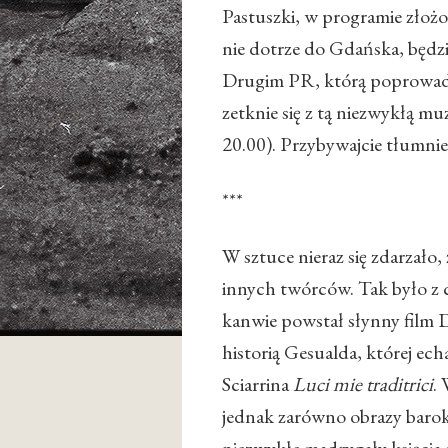
Pastuszki, w programie złoż
nie dotrze do Gdańska, będz
Drugim PR, którą poprowadz
zetknie się z tą niezwykłą m
20.00). Przybywajcie tłumnie
***
W sztuce nieraz się zdarzało, ż
innych twórców. Tak było z c
kanwie powstał słynny film 
historią Gesualda, której ec
Sciarrina
Luci mie traditrici
.
jednak zarówno obrazy baroko