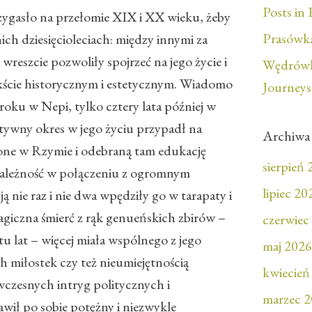
Posts in 
rzygasło na przełomie XIX i XX wieku, żeby
Prasówka
ich dziesięcioleciach: między innymi za
reszcie pozwoliły spojrzeć na jego życie i
Wędrówk
ście historycznym i estetycznym. Wiadomo
Journeys
9 roku w Nepi, tylko cztery lata później w
matywny okres w jego życiu przypadł na
Archiwa
one w Rzymie i odebraną tam edukację
sierpień
ależność w połączeniu z ogromnym
lipiec 20
ją nie raz i nie dwa wpędziły go w tarapaty i
agiczna śmierć z rąk genueńskich zbirów –
czerwiec
tu lat – więcej miała wspólnego z jego
maj 2026
 miłostek czy też nieumiejętnością
kwiecień
ówczesnych intryg politycznych i
marzec 
awił po sobie potężny i niezwykle