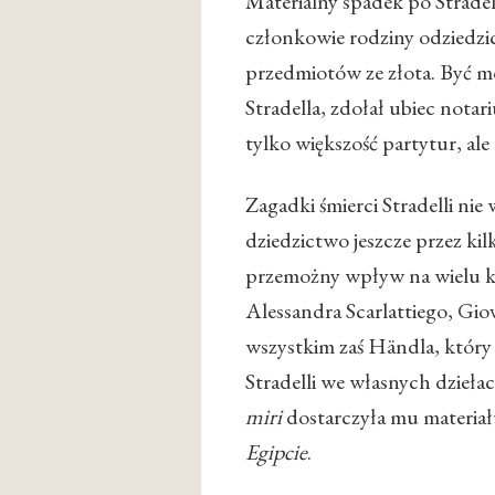
Materialny spadek po Stradel
członkowie rodziny odziedzicz
przedmiotów ze złota. Być mo
Stradella, zdołał ubiec notari
tylko większość partytur, al
Zagadki śmierci Stradelli ni
dziedzictwo jeszcze przez kil
przemożny wpływ na wielu 
Alessandra Scarlattiego, Gio
wszystkim zaś Händla, któr
Stradelli we własnych dzieła
miri
dostarczyła mu materiał
Egipcie
.