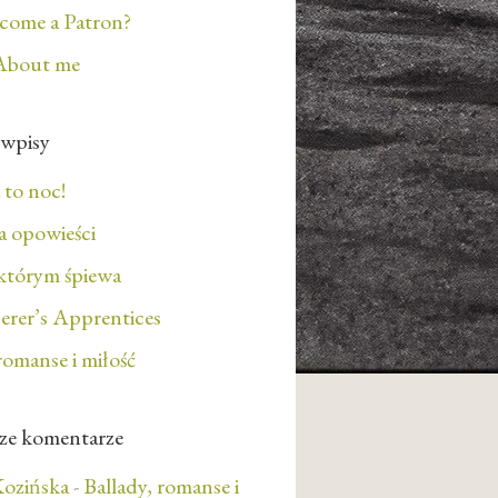
ecome a Patron?
About me
 wpisy
 to noc!
 opowieści
którym śpiewa
erer’s Apprentices
romanse i miłość
ze komentarze
ozińska
-
Ballady, romanse i