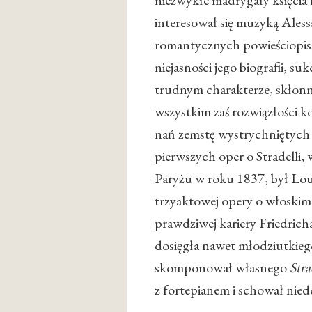
niezwykłe madrygały księcia
interesował się muzyką Aless
romantycznych powieściopisarz
niejasności jego biografii, s
trudnym charakterze, skłonn
wszystkim zaś rozwiązłości k
nań zemstę wystrychniętych 
pierwszych oper o Stradelli, 
Paryżu w roku 1837, był Lo
trzyaktowej opery o włoskim
prawdziwej kariery Friedric
dosięgła nawet młodziutkieg
skomponował własnego
Stra
z fortepianem i schował nie