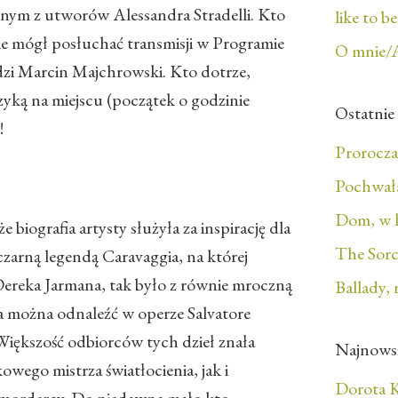
onym z utworów Alessandra Stradelli. Kto
like to b
ie mógł posłuchać transmisji w Programie
O mnie/
i Marcin Majchrowski. Kto dotrze,
uzyką na miejscu (początek o godzinie
Ostatnie
!
Prorocza
Pochwała
Dom, w 
e biografia artysty służyła za inspirację dla
The Sorc
zarną legendą Caravaggia, na której
Dereka Jarmana, tak było z równie mroczną
Ballady, 
ha można odnaleźć w operze Salvatore
 Większość odbiorców tych dzieł znała
Najnows
wego mistrza światłocienia, jak i
Dorota K