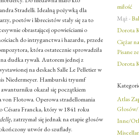
 mordercy. Do niedawna mało kto
miłość
andra Stradelli. Idealną pożywką dla
Mąż
-
Bal
y, poetów i librecistów stały się za to
ukcesywnie obrastającej opowieściami o
Dorota K
ościach do intryganctwa i hazardu, przede
Ciężar n
ompozytora, która ostatecznie sprowadziła
Pisane z
na dudka rywali. Autorem jednej z
Dorota K
wystawionej na deskach Salle Le Pelletier w
uis Niedermeyer. Hamburski tryumf
Kategori
 awanturniku okazał się początkiem
Atlas Z
ha von Flotowa. Operowa stradellomania
Głosów/F
o Césara Francka, który w 1841 roku
dellę
, zatrzymał się jednak na etapie głosów
Inne/Ot
dokończony utwór do szuflady.
Miscella