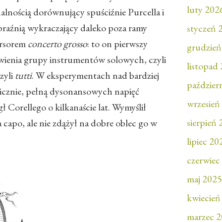
luty 202
alnością dorównujący spuściźnie Purcella i
raźnią wykraczający daleko poza ramy
styczeń 
ursorem
concerto grosso
: to on pierwszy
grudzień
wienia grupy instrumentów solowych, czyli
listopad
czyli
tutti
. W eksperymentach nad bardziej
paździer
icznie, pełną dysonansowych napięć
wrzesień
Corellego o kilkanaście lat. Wymyślił
sierpień
a capo, ale nie zdążył na dobre oblec go w
lipiec 20
czerwiec
maj 2025
kwiecień
marzec 