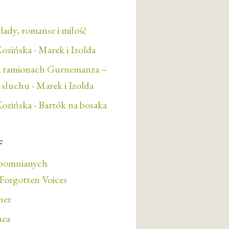
lady, romanse i miłość
ozińska
-
Marek i Izolda
a ramionach Gurnemanza –
e słuchu
-
Marek i Izolda
ozińska
-
Bartók na bosaka
e
apomnianych
orgotten Voices
her
nea