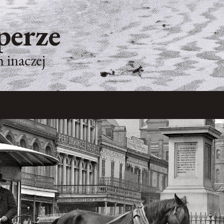
perze
 inaczej