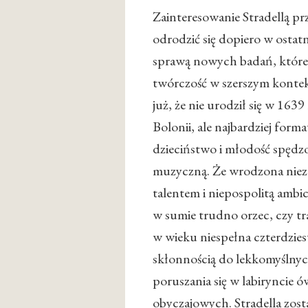
Zainteresowanie Stradellą p
odrodzić się dopiero w ostatn
sprawą nowych badań, które w
twórczość w szerszym kontek
już, że nie urodził się w 163
Bolonii, ale najbardziej for
dzieciństwo i młodość spędz
muzyczną. Że wrodzona niez
talentem i niepospolitą ambic
w sumie trudno orzec, czy tr
w wieku niespełna czterdzies
skłonnością do lekkomyślnych
poruszania się w labiryncie 
obyczajowych. Stradella zost