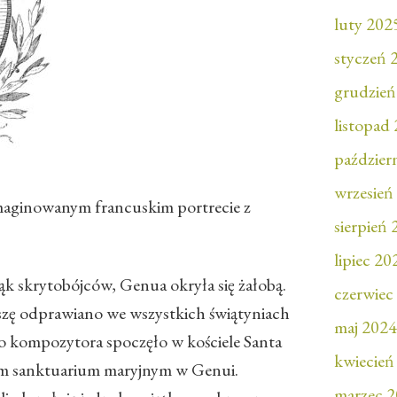
luty 202
styczeń 
grudzień
listopad
paździer
wrzesień
maginowanym francuskim portrecie z
sierpień
lipiec 20
ąk skrytobójców, Genua okryła się żałobą.
czerwiec
szę odprawiano we wszystkich świątyniach
maj 2024
 kompozytora spoczęło w kościele Santa
kwiecień
zym sanktuarium maryjnym w Genui.
marzec 