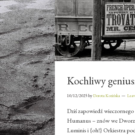
Kochliwy geniusz
10/12/2025
by
Dorota Kozińska
Lea
Dziś zapowiedź wieczornego 
Humanus – znów we Dworze 
Luminis i {oh!} Orkiestra p