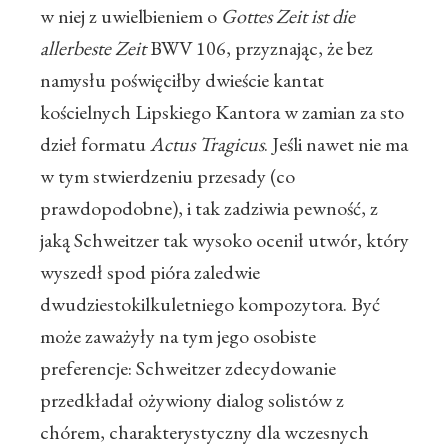
w niej z uwielbieniem o
Gottes Zeit ist die
allerbeste Zeit
BWV 106, przyznając, że bez
namysłu poświęciłby dwieście kantat
kościelnych Lipskiego Kantora w zamian za sto
dzieł formatu
Actus Tragicus
. Jeśli nawet nie ma
w tym stwierdzeniu przesady (co
prawdopodobne), i tak zadziwia pewność, z
jaką Schweitzer tak wysoko ocenił utwór, który
wyszedł spod pióra zaledwie
dwudziestokilkuletniego kompozytora. Być
może zaważyły na tym jego osobiste
preferencje: Schweitzer zdecydowanie
przedkładał ożywiony dialog solistów z
chórem, charakterystyczny dla wczesnych