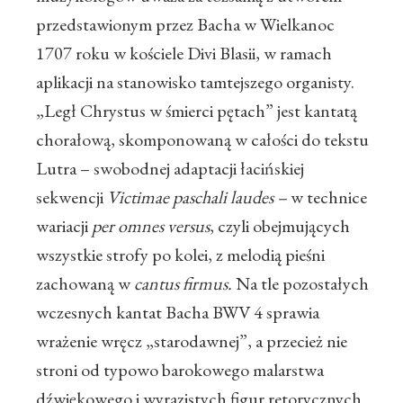
przedstawionym przez Bacha w Wielkanoc
1707 roku w kościele Divi Blasii, w ramach
aplikacji na stanowisko tamtejszego organisty.
„Legł Chrystus w śmierci pętach” jest kantatą
chorałową, skomponowaną w całości do tekstu
Lutra – swobodnej adaptacji łacińskiej
sekwencji
Victimae paschali laudes –
w technice
wariacji
per omnes versus
, czyli obejmujących
wszystkie strofy po kolei, z melodią pieśni
zachowaną w
cantus firmus.
Na tle pozostałych
wczesnych kantat Bacha BWV 4 sprawia
wrażenie wręcz „starodawnej”, a przecież nie
stroni od typowo barokowego malarstwa
dźwiękowego i wyrazistych figur retorycznych.