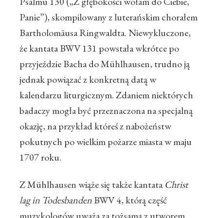
Psalmu 130 („Z głębokości wołam do Ciebie,
Panie”), skompilowany z luterańskim chorałem
Bartholomäusa Ringwaldta. Niewykluczone,
że kantata BWV 131 powstała wkrótce po
przyjeździe Bacha do Mühlhausen, trudno ją
jednak powiązać z konkretną datą w
kalendarzu liturgicznym. Zdaniem niektórych
badaczy mogła być przeznaczona na specjalną
okazję, na przykład któreś z nabożeństw
pokutnych po wielkim pożarze miasta w maju
1707 roku.
Z Mühlhausen wiąże się także kantata
Christ
lag in Todesbanden
BWV 4, którą część
muzykologów uważa za tożsamą z utworem