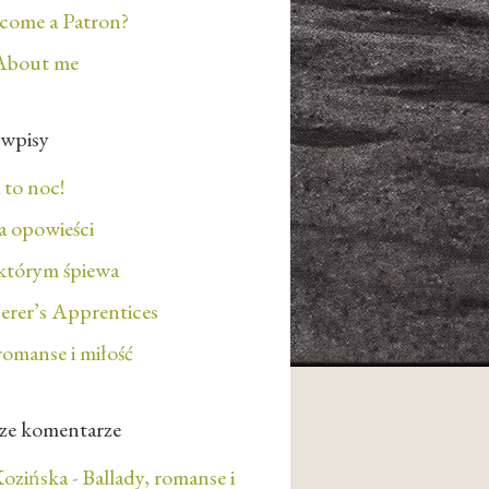
ecome a Patron?
About me
 wpisy
 to noc!
 opowieści
którym śpiewa
erer’s Apprentices
romanse i miłość
ze komentarze
ozińska
-
Ballady, romanse i