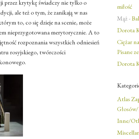
i przez krytykę świadczy nie tylko o
miłość
ycji, ale też o tym, że zanikają w nas
Mąż
-
Bal
którym to, co się dzieje na scenie, może
Dorota K
iem nieprzygotowana merytorycznie. A to
Ciężar n
iejętność rozpoznania wszystkich odniesień
Pisane z
ru rosyjskiego, twórczości
 ikonowego.
Dorota K
Kategori
Atlas Z
Głosów/F
Inne/Ot
Miscella