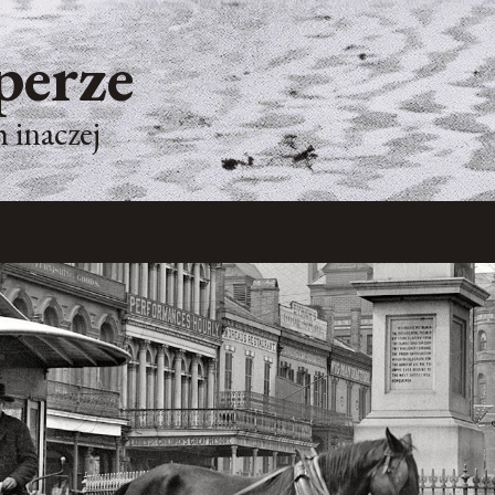
perze
 inaczej