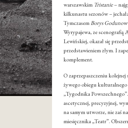
warszawskim
Tristanie
– najg
kilkunastu sezonów – jechał
Tymczasem
Borys Godunow
Wyrypajewa, ze scenografią 
Lewińskiej, okazał się przed
przedstawieniem złym. I zap
komplement.
O zaprzepaszczeniu kolejnej
żywego obiegu kulturalnego
„Tygodnika Powszechnego”. O
ascetycznej, precyzyjnej, w
na samym utworze, nie zaś n
miesięcznika „Teatr”. Obszer