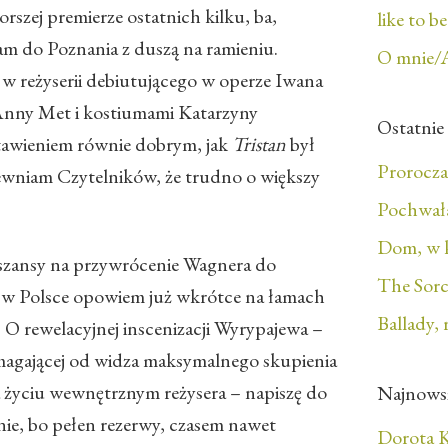
orszej premierze ostatnich kilku, ba,
like to b
am do Poznania z duszą na ramieniu.
O mnie/
w reżyserii debiutującego w operze Iwana
Anny Met i kostiumami Katarzyny
Ostatnie
stawieniem równie dobrym, jak
Tristan
był
Prorocza
ewniam Czytelników, że trudno o większy
Pochwała
Dom, w 
 szansy na przywrócenie Wagnera do
The Sorc
 w Polsce opowiem już wkrótce na łamach
Ballady, 
 rewelacyjnej inscenizacji Wyrypajewa –
ymagającej od widza maksymalnego skupienia
a życiu wewnętrznym reżysera – napiszę do
Najnows
nie, bo pełen rezerwy, czasem nawet
Dorota K