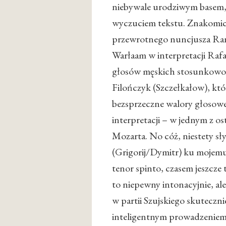
niebywale urodziwym basem, 
wyczuciem tekstu. Znakomicie
przewrotnego nuncjusza Ra
Warłaam w interpretacji Rafa
głosów męskich stosunkowo 
Filończyk (Szczełkałow), któ
bezsprzeczne walory głosowe
interpretacji – w jednym z o
Mozarta. No cóż, niestety sł
(Grigorij/Dymitr) ku mojemu
tenor spinto, czasem jeszcze 
to niepewny intonacyjnie, al
w partii Szujskiego skutecz
inteligentnym prowadzeniem 