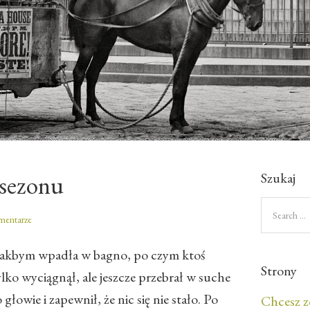
Szukaj
 sezonu
mentarze
, jakbym wpadła w bagno, po czym ktoś
Strony
ylko wyciągnął, ale jeszcze przebrał w suche
 głowie i zapewnił, że nic się nie stało. Po
Chcesz z