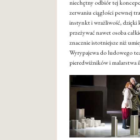
niechętny odbiór tej koncepcj
zerwaniu ciągłości pewnej trad
instynkt i wrażliwość, dzięki 
przeżywać nawet osoba całk
znacznie istotniejsze niż um
Wyrypajewa do ludowego teat
pieredwiżników i malarstwa