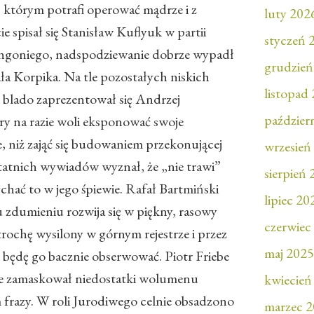
którym potrafi operować mądrze i z
luty 202
 spisał się Stanisław Kuflyuk w partii
styczeń 
ngoniego, nadspodziewanie dobrze wypadł
grudzień
ła Korpika. Na tle pozostałych niskich
listopad
blado zaprezentował się Andrzej
paździer
ry na razie woli eksponować swoje
, niż zająć się budowaniem przekonującej
wrzesień
statnich wywiadów wyznał, że „nie trawi”
sierpień
ychać to w jego śpiewie. Rafał Bartmiński
lipiec 20
 zdumieniu rozwija się w piękny, rasowy
czerwiec
trochę wysilony w górnym rejestrze i przez
maj 2025
e będę go bacznie obserwować. Piotr Friebe
nie zamaskował niedostatki wolumenu
kwiecień
frazy. W roli Jurodiwego celnie obsadzono
marzec 