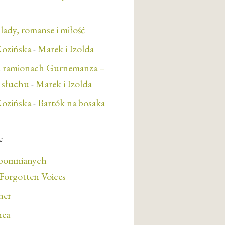
lady, romanse i miłość
ozińska
-
Marek i Izolda
a ramionach Gurnemanza –
e słuchu
-
Marek i Izolda
ozińska
-
Bartók na bosaka
e
apomnianych
orgotten Voices
her
nea