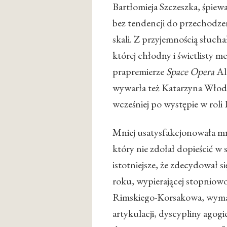
Bartłomieja Szczeszka, śpiew
bez tendencji do przechodzen
skali. Z przyjemnością słuc
której chłodny i świetlisty 
prapremierze
Space Opera
Al
wywarła też Katarzyna Włoda
wcześniej po występie w roli
Mniej usatysfakcjonowała mn
który nie zdołał dopieścić w
istotniejsze, że zdecydował 
roku, wypierającej stopniowo
Rimskiego-Korsakowa, wymag
artykulacji, dyscypliny agogi