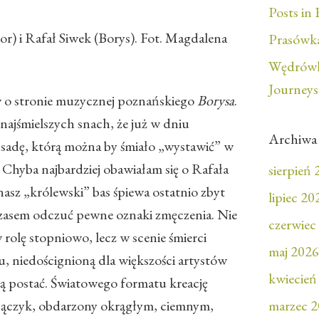
Posts in 
r) i Rafał Siwek (Borys). Fot. Magdalena
Prasówka
Wędrówk
Journeys
w o stronie muzycznej poznańskiego
Borysa
.
najśmielszych snach, że już w dniu
Archiwa
bsadę, którą można by śmiało „wystawić” w
 Chyba najbardziej obawiałam się o Rafała
sierpień
nasz „królewski” bas śpiewa ostatnio zbyt
lipiec 20
ę czasem odczuć pewne oznaki zmęczenia. Nie
czerwiec
rolę stopniowo, lecz w scenie śmierci
maj 2026
u, niedoścignioną dla większości artystów
kwiecień
zną postać. Światowego formatu kreację
Bączyk, obdarzony okrągłym, ciemnym,
marzec 