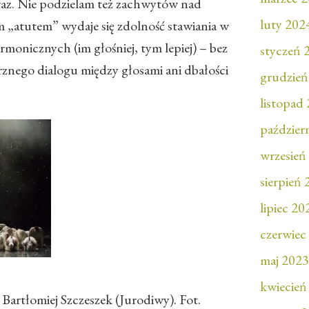
az. Nie podzielam też zachwytów nad
luty 202
 „atutem” wydaje się zdolność stawiania w
onicznych (im głośniej, tym lepiej) – bez
styczeń 
nego dialogu między głosami ani dbałości
grudzień
listopad
paździer
wrzesień
sierpień
lipiec 20
czerwiec
maj 2023
kwiecień
Bartłomiej Szczeszek (Jurodiwy). Fot.