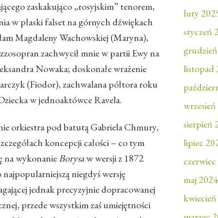
ającego zaskakująco „rosyjskim” tenorem,
luty 202
ia w płaski falset na górnych dźwiękach
styczeń 
hałam Magdaleny Wachowskiej (Maryna),
grudzień
mezzosopran zachwycił mnie w partii Ewy na
eksandra Nowaka; doskonałe wrażenie
listopad
rczyk (Fiodor), zachwalana półtora roku
paździer
 Dziecka w jednoaktówce Ravela.
wrzesień
sierpień
ie orkiestra pod batutą Gabriela Chmury,
 szczegółach koncepcji całości – co tym
lipiec 20
się na wykonanie
Borysa
w wersji z 1872
czerwiec
 najpopularniejszą niegdyś wersję
maj 2024
ającej jednak precyzyjnie dopracowanej
kwiecień
cznej, przede wszystkim zaś umiejętności
marzec 