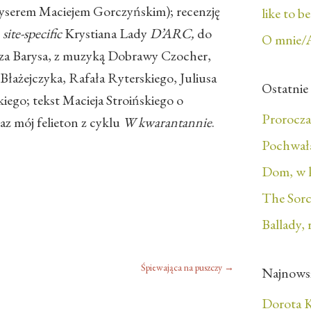
yserem Maciejem Gorczyńskim); recenzję
like to b
y
site-specific
Krystiana Lady
D’ARC,
do
O mnie/
sza Barysa, z muzyką Dobrawy Czocher,
łażejczyka, Rafała Ryterskiego, Juliusa
Ostatnie
ego; tekst Macieja Stroińskiego o
Prorocza
az mój felieton z cyklu
W kwarantannie
.
Pochwała
Dom, w 
The Sorc
Ballady, 
Śpiewająca na puszczy
→
Najnows
Dorota K