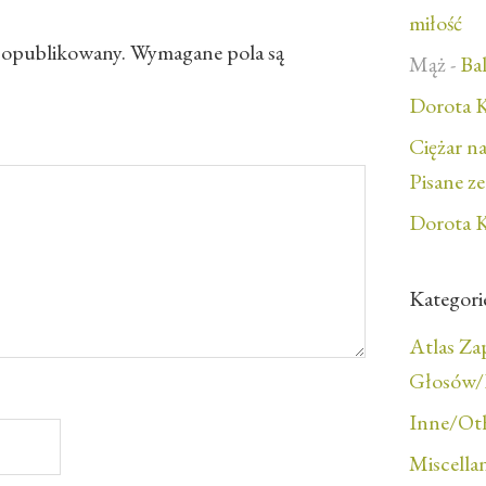
miłość
e opublikowany.
Wymagane pola są
Mąż
-
Bal
Dorota K
Ciężar n
Pisane z
Dorota K
Kategori
Atlas Z
Głosów/F
Inne/Ot
Miscella