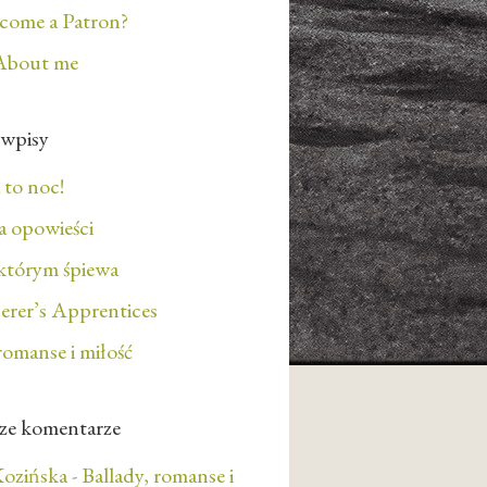
ecome a Patron?
About me
 wpisy
 to noc!
 opowieści
którym śpiewa
erer’s Apprentices
romanse i miłość
ze komentarze
ozińska
-
Ballady, romanse i