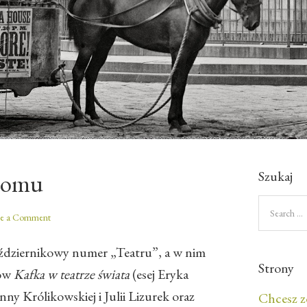
Szukaj
 domu
ve a Comment
ździernikowy numer „Teatru”, a w nim
Strony
łów
Kafka w teatrze świata
(esej Eryka
ny Królikowskiej i Julii Lizurek oraz
Chcesz z