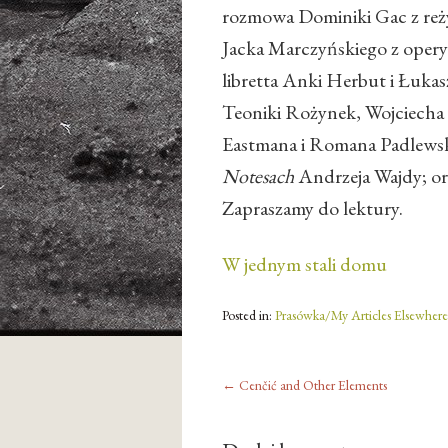
rozmowa Dominiki Gac z reż
Jacka Marczyńskiego z oper
libretta Anki Herbut i Łuka
Teoniki Rożynek, Wojciecha B
Eastmana i Romana Padlewski
Notesach
Andrzeja Wajdy; or
Zapraszamy do lektury.
W jednym stali domu
Posted in:
Prasówka/My Articles Elsewhere
←
Cenčić and Other Elements