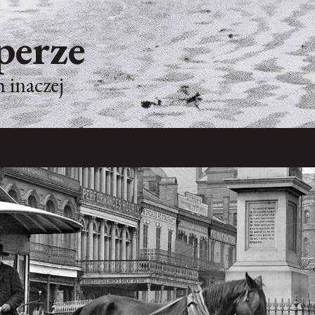
perze
 inaczej