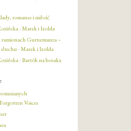
lady, romanse i miłość
ozińska
-
Marek i Izolda
a ramionach Gurnemanza –
e słuchu
-
Marek i Izolda
ozińska
-
Bartók na bosaka
e
apomnianych
orgotten Voices
her
nea