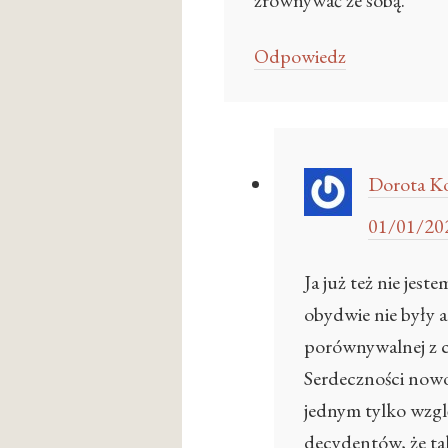
zrównywać ze sobą.
Odpowiedz
Dorota Ko
01/01/202
Ja już też nie jes
obydwie nie były an
porównywalnej z c
Serdeczności nowo
jednym tylko wzg
decydentów, że ta