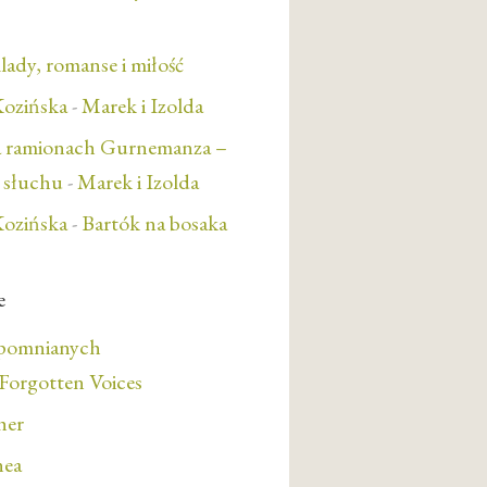
lady, romanse i miłość
ozińska
-
Marek i Izolda
a ramionach Gurnemanza –
e słuchu
-
Marek i Izolda
ozińska
-
Bartók na bosaka
e
apomnianych
orgotten Voices
her
nea