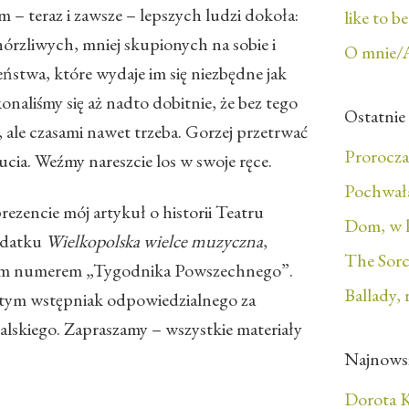
– teraz i zawsze – lepszych ludzi dokoła:
like to b
órzliwych, mniej skupionych na sobie i
O mnie/
stwa, które wydaje im się niezbędne jak
naliśmy się aż nadto dobitnie, że bez tego
Ostatnie
ć, ale czasami nawet trzeba. Gorzej przetrwać
Prorocza
zucia. Weźmy nareszcie los w swoje ręce.
Pochwała
zencie mój artykuł o historii Teatru
Dom, w 
odatku
Wielkopolska wielce muzyczna
,
The Sorc
wym numerem „Tygodnika Powszechnego”.
Ballady, 
 tym wstępniak odpowiedzialnego za
alskiego. Zapraszamy – wszystkie materiały
Najnows
Dorota K