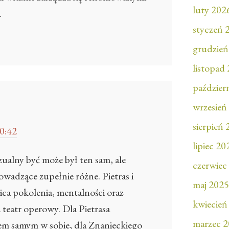
luty 202
.
styczeń 
grudzień
listopad
paździer
wrzesień
sierpień
0:42
lipiec 20
zualny być może był ten sam, ale
czerwiec
wadzące zupełnie różne. Pietras i
maj 2025
ica pokolenia, mentalności oraz
kwiecień
teatr operowy. Dla Pietrasa
marzec 
em samym w sobie, dla Znanieckiego