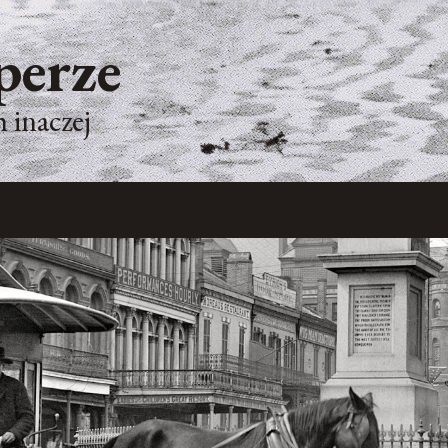
perze
 inaczej