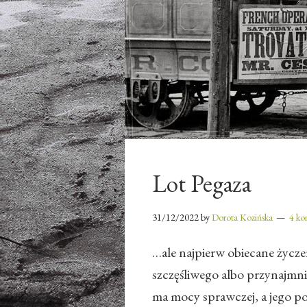
Lot Pegaza
31/12/2022
by
Dorota Kozińska
4 ko
…ale najpierw obiecane życz
szczęśliwego albo przynajmn
ma mocy sprawczej, a jego po