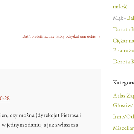
miłość
Mąż
-
Bal
Dorota K
Baśń o Hoffmannie, który odzyskał sam siebie
→
Ciężar n
Pisane z
Dorota K
Kategori
Atlas Z
0:28
Głosów/F
en, czy można (dyrekcje) Pietrasa i
Inne/Ot
 w jednym zdaniu, a już zwłaszcza
Miscella