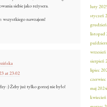
wania siebie jako reżysera.
luty 202
styczeń 
: wszystkiego nawzajem!
grudzień
listopad
paździer
wrzesień
sierpień
zińska
lipiec 20
3 at 23:02
czerwiec
ędzy :) Żeby już tylko gorzej nie było!
maj 2024
kwiecień
marzec 