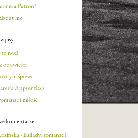
ecome a Patron?
About me
 wpisy
 to noc!
 opowieści
którym śpiewa
erer’s Apprentices
romanse i miłość
ze komentarze
ozińska
-
Ballady, romanse i