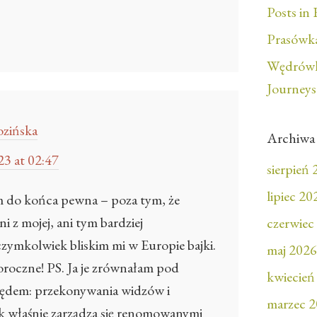
Posts in 
Prasówka
Wędrówk
Journeys
zińska
Archiwa
3 at 02:47
sierpień
lipiec 20
tem do końca pewna – poza tym, że
i z mojej, ani tym bardziej
czerwiec
zymkolwiek bliskim mi w Europie bajki.
maj 2026
roczne! PS. Ja je zrównałam pod
kwiecień
lędem: przekonywania widzów i
marzec 
k właśnie zarządza się renomowanymi