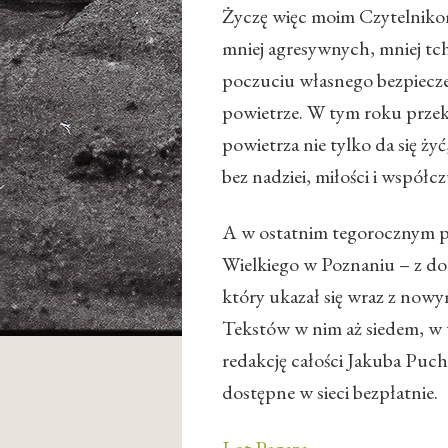
Życzę więc moim Czytelnikom 
mniej agresywnych, mniej tch
poczuciu własnego bezpieczeń
powietrze. W tym roku przeko
powietrza nie tylko da się ży
bez nadziei, miłości i współc
A w ostatnim tegorocznym pre
Wielkiego w Poznaniu – z d
który ukazał się wraz z no
Tekstów w nim aż siedem, w
redakcję całości Jakuba Puch
dostępne w sieci bezpłatnie.