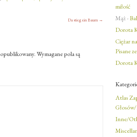
miłość
Mąż
-
Bal
Da stieg ein Baum
→
Dorota K
Ciężar n
Pisane z
e opublikowany.
Wymagane pola są
Dorota K
Kategori
Atlas Z
Głosów/F
Inne/Ot
Miscella