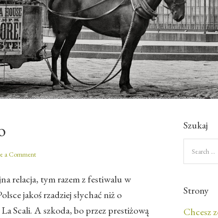
Szukaj
o
ve a Comment
jna relacja, tym razem z festiwalu w
Strony
sce jakoś rzadziej słychać niż o
La Scali. A szkoda, bo przez prestiżową
Chcesz z