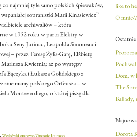
ę co najmniej tyle samo polskich śpiewaków,
like to b
 wspaniałej sopranistki Marii Kinasiewicz”
O mnie/
 wielbiciele archiwaliów – która
ne w 1952 roku w partii Elektry w
Ostatnie
u boku Seny Jurinac, Leopolda Simoneau i
Prorocza
wej – przez Teresę Żylis-Garę, Elżbietę
 Mariusza Kwietnia; aż po występy
Pochwała
fa Bączyka i Łukasza Golińskiego z
Dom, w 
sezonie mamy polskiego Orfeusza – w
The Sorc
zieła Monteverdiego, o której piszę dla
Ballady, 
Najnows
Dorota K
,
Wędrówki operowe/Operatic Journeys