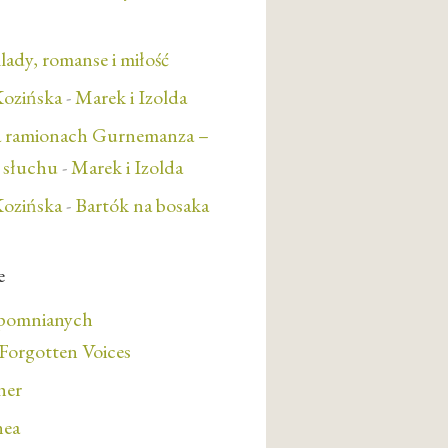
lady, romanse i miłość
ozińska
-
Marek i Izolda
a ramionach Gurnemanza –
e słuchu
-
Marek i Izolda
ozińska
-
Bartók na bosaka
e
apomnianych
orgotten Voices
her
nea