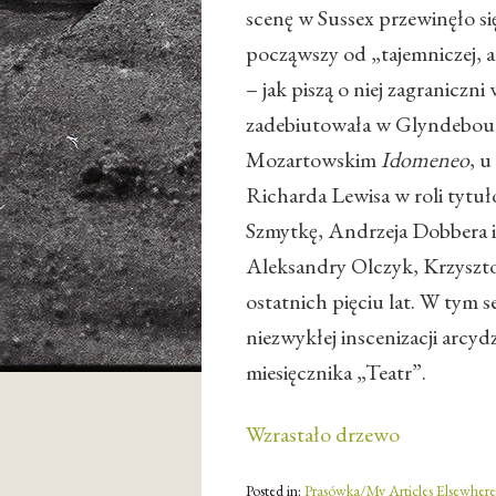
scenę w Sussex przewinęło si
począwszy od „tajemniczej, a
– jak piszą o niej zagraniczni
zadebiutowała w Glyndebour
Mozartowskim
Idomeneo
, 
Richarda Lewisa w roli tytuło
Szmytkę, Andrzeja Dobbera i
Aleksandry Olczyk, Krzyszto
ostatnich pięciu lat. W tym 
niezwykłej inscenizacji arcyd
miesięcznika „Teatr”.
Wzrastało drzewo
Posted in:
Prasówka/My Articles Elsewhere