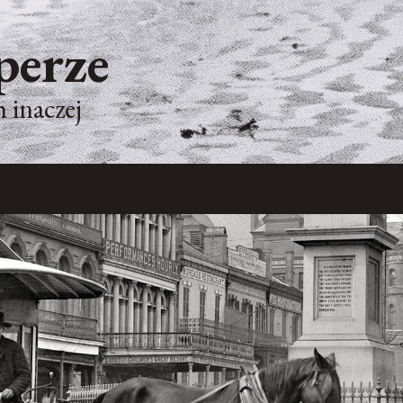
perze
 inaczej