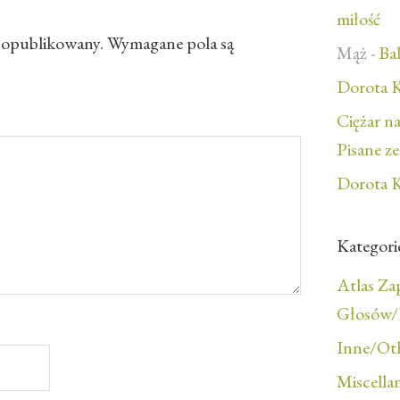
miłość
e opublikowany.
Wymagane pola są
Mąż
-
Bal
Dorota K
Ciężar n
Pisane z
Dorota K
Kategori
Atlas Z
Głosów/F
Inne/Ot
Miscella