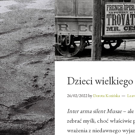
Dzieci wielkiego
26/02/2022
by
Dorota Kozińska
Lea
Inter arma silent Musae
– al
zebrać myśli, choć właściwi
wrażenia z niedawnego wyjaz