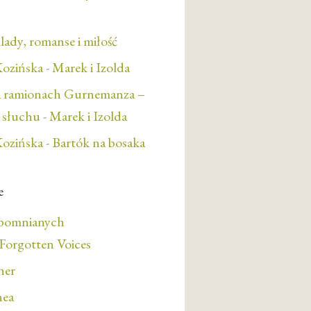
lady, romanse i miłość
ozińska
-
Marek i Izolda
a ramionach Gurnemanza –
e słuchu
-
Marek i Izolda
ozińska
-
Bartók na bosaka
e
apomnianych
orgotten Voices
her
nea