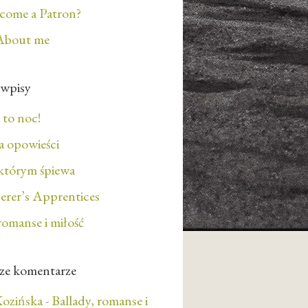
ecome a Patron?
About me
 wpisy
 to noc!
 opowieści
którym śpiewa
erer’s Apprentices
romanse i miłość
ze komentarze
ozińska
-
Ballady, romanse i