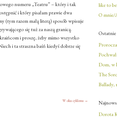
utowego numeru „Teatru” – który i tak
like to b
tępnić i który pisałam prawie dwa
O mnie/
rny (tym razem małą literą) sposób wpisuje
rywającego się tuż za naszą granicą.
Ostatnie
kraińcom i proszę, żeby mimo wszystko
Prorocza
Niech i ta straszna baśń kiedyś dobrze się
Pochwała
Dom, w 
The Sorc
Ballady, 
W oku cyklonu
→
Najnows
Dorota K