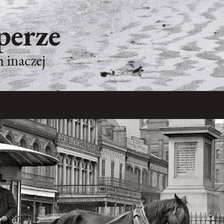
perze
 inaczej