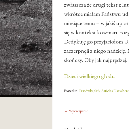
zwłaszcza że drugi tekst z l
wkrótce miałam Państwu udos
miesiące temu – w jakiś upio
się w kontekst koszmaru rozg
Dedykuję go przyjaciołom U
zaczerpnęli z niego nadzieję. 
skończy. Oby jak najprędzej.
Dzieci wielkiego głodu
Posted in:
Prasówka/My Articles Elsewhere
←
Wyczerpanie