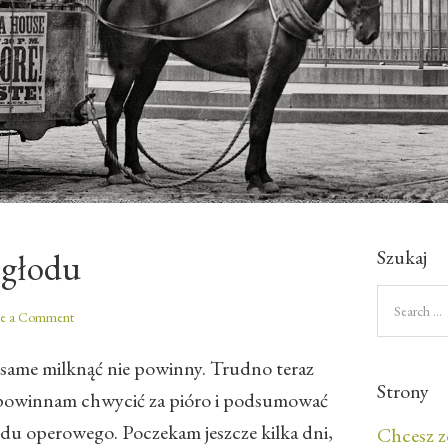
Szukaj
 głodu
ve a Comment
e same milknąć nie powinny. Trudno teraz
Strony
e powinnam chwycić za pióro i podsumować
du operowego. Poczekam jeszcze kilka dni,
Chcesz z