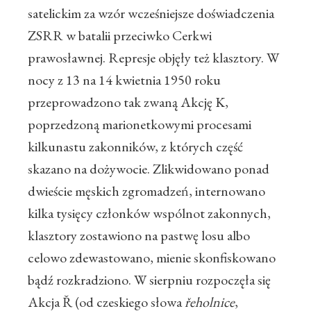
satelickim za wzór wcześniejsze doświadczenia
ZSRR w batalii przeciwko Cerkwi
prawosławnej. Represje objęły też klasztory. W
nocy z 13 na 14 kwietnia 1950 roku
przeprowadzono tak zwaną Akcję K,
poprzedzoną marionetkowymi procesami
kilkunastu zakonników, z których część
skazano na dożywocie. Zlikwidowano ponad
dwieście męskich zgromadzeń, internowano
kilka tysięcy członków wspólnot zakonnych,
klasztory zostawiono na pastwę losu albo
celowo zdewastowano, mienie skonfiskowano
bądź rozkradziono. W sierpniu rozpoczęła się
Akcja Ř (od czeskiego słowa
řeholnice
,