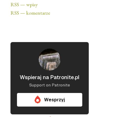
RSS — wpisy
RSS — komentarze